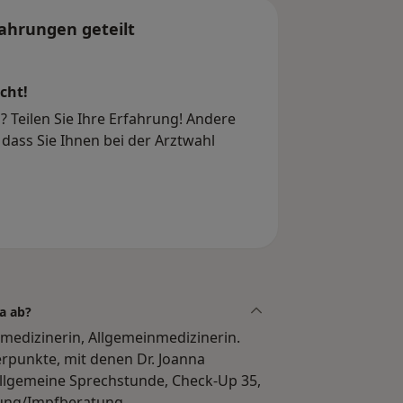
re Gesundheit im Bezug auf Corona.
ahrungen geteilt
ositiv auf Corona getestet oder haben
uswahl einen Videotermin, um sich
cht!
 Teilen Sie Ihre Erfahrung! Andere
dass Sie Ihnen bei der Arztwahl
a ab?
llmedizinerin, Allgemeinmedizinerin.
rpunkte, mit denen Dr. Joanna
Allgemeine Sprechstunde, Check-Up 35,
fung/Impfberatung,