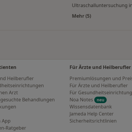
Ultraschalluntersuchung 
Mehr (5)
en
Mehr in der Kategori
tienten
Für Ärzte und Heilberufler
nd Heilberufler
Premiumlösungen und Prei
heitseinrichtungen
Für Ärzte und Heilberufler
nen Arzt
Für Gesundheitseinrichtun
 gesuchte Behandlungen
Noa Notes
neu
nkungen
Wissensdatenbank
Jameda Help Center
 App
Sicherheitsrichtlinien
en-Ratgeber