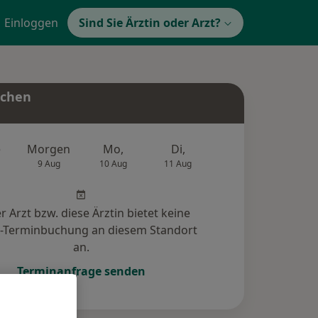
Einloggen
Sind Sie Ärztin oder Arzt?
uchen
e
Morgen
Mo,
Di,
Mi,
Do,
9 Aug
10 Aug
11 Aug
12 Aug
13 Au
r Arzt bzw. diese Ärztin bietet keine
e-Terminbuchung an diesem Standort
an.
Terminanfrage senden