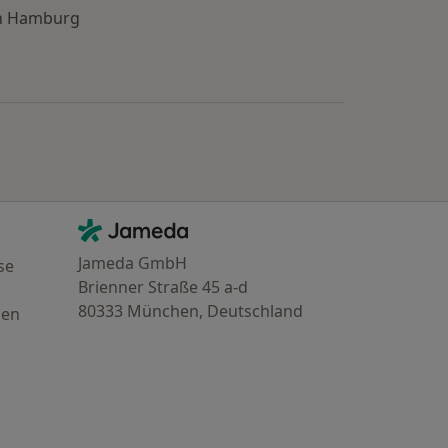
in Hamburg
e: Städte in der Nähe von Hamburg
Kontakt
Jameda - Startseite
Jameda GmbH
se
Brienner Straße 45 a-d
80333 München, Deutschland
gen