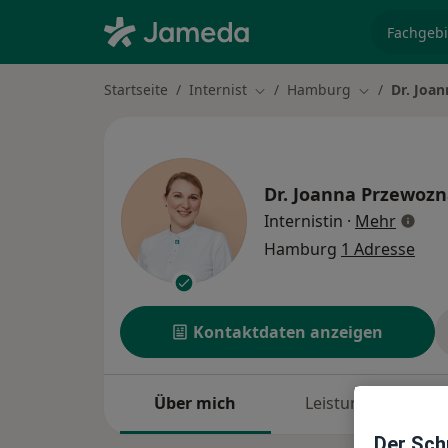
Fachgebi
Startseite
Internist
Hamburg
Dr. Joa
Stadt ändern
Stadt ändern
Dr.
Joanna Przewozn
über S
Internistin
·
Mehr
Hamburg
1 Adresse
Kontaktdaten anzeigen
Über mich
Leistungen
Der Schu