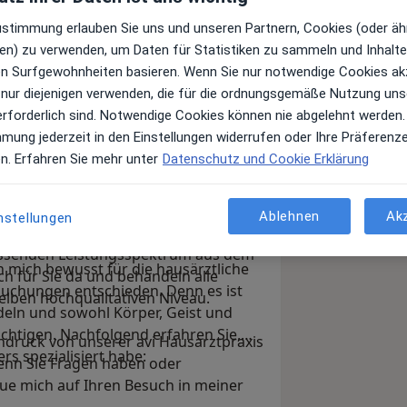
Zustimmung erlauben Sie uns und unseren Partnern, Cookies (oder äh
en) zu verwenden, um Daten für Statistiken zu sammeln und Inhalte 
ren Surfgewohnheiten basieren. Wenn Sie nur notwendige Cookies ak
 nur diejenigen verwenden, die für die ordnungsgemäße Nutzung uns
erforderlich sind. Notwendige Cookies können nie abgelehnt werden.
ner jameda-Seite und freue mich über
mmung jederzeit in den Einstellungen widerrufen oder Ihre Präferenz
rztin für Allgemeinmedizin und Innere
en. Erfahren Sie mehr unter
Datenschutz und Cookie Erklärung
s Hamburg Barmbek.
nd bietet Ihnen erstklassige
Ablehnen
Ak
nstellungen
r ca. 6 Minuten Fußweg vom Bahnhof
nere Medizin in der avi Medical
assenden Leistungsspektrum aus dem
mich bewusst für die hausärztliche
ch für Sie da und behandeln alle
rsuchungen entschieden. Denn es ist
elben hochqualitativen Niveau.
ndeln und sowohl Körper, Geist und
ichtigen. Nachfolgend erfahren Sie,
indruck von unserer avi Hausarztpraxis
s spezialisiert habe:
wenn Sie Fragen haben oder
reue mich auf Ihren Besuch in meiner