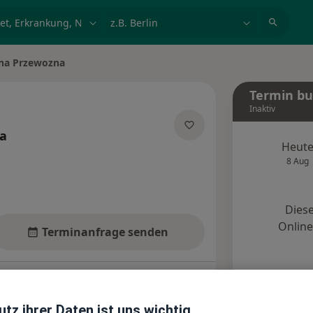
et, Erkrankung, Name
z.B. Berlin
nna Przewozna
Termin b
Inaktiv
a
Heut
pezialisierungen
8 Aug
Diese
Onlin
Terminanfrage senden
Standorte
Bewertungen
tz ihrer Daten ist uns wichtig