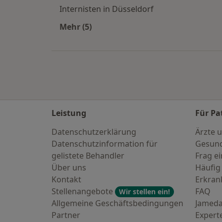
Internisten in Düsseldorf
Mehr (5)
Mehr in der Kategorie: Häufige Such
Leistung
Für Pa
Datenschutzerklärung
Ärzte u
Datenschutzinformation für
Gesund
gelistete Behandler
Frag ei
Über uns
Häufig
Kontakt
Erkra
Stellenangebote
FAQ
Wir stellen ein!
Allgemeine Geschäftsbedingungen
Jameda
Partner
Expert