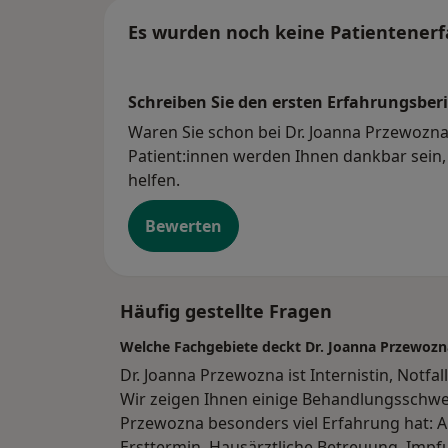
impfen und kümmern uns langfristig um Ih
Es wurden noch keine Patientenerf
Wichtig bei Corona-Verdacht: Sie wurden p
Symptome? Bitte wählen Sie in der Termina
und andere zu schützen.
Schreiben Sie den ersten Erfahrungsberi
Bescheinigungen
Waren Sie schon bei Dr. Joanna Przewozna?
Patient:innen werden Ihnen dankbar sein, 
Apps auf Rezept
helfen.
Bewerten
Häufig gestellte Fragen
Welche Fachgebiete deckt Dr. Joanna Przewozn
Dr. Joanna Przewozna ist Internistin, Notfa
Wir zeigen Ihnen einige Behandlungsschwe
Przewozna besonders viel Erfahrung hat: 
Ersttermin, Hausärztliche Betreuung, Imp