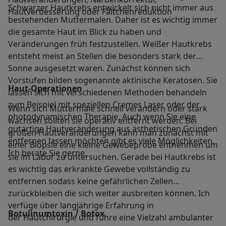
Schwarzer Hautkrebs entwickelt sich nicht immer aus
Hautverbesserung oder Fältchenreduktion
bestehenden Muttermalen. Daher ist es wichtig immer
die gesamte Haut im Blick zu haben und
Veränderungen früh festzustellen. Weißer Hautkrebs
entsteht meist an Stellen die besonders stark der
Sonne ausgesetzt waren. Zunächst können sich
Vorstufen bilden sogenannte aktinische Keratosen. Sie
Haut-Operationen
lassen sich mit verschiedenen Methoden behandeln
zum Beispiel mit speziellen Cremes Laser oder der
Wenn sich Muttermale schnell verändern oder stark
photodynamischen Therapie. Auch wenn Sie eine
wachsen sollten sie operativ entfernt werden. Bei
gutartige Hautveränderung aus ästhetischen Gründen
großen Hautveränderungen kann man zunächst mit
entfernen lassen möchten gibt es viele Möglichkeiten.
einer Biopsie eine kleine Gewebeprobe entnehmen um
Ich berate Sie gerne.
sie im Labor zu untersuchen. Gerade bei Hautkrebs ist
es wichtig das erkrankte Gewebe vollständig zu
entfernen sodass keine gefährlichen Zellen
zurückbleiben die sich weiter ausbreiten können. Ich
verfüge über langjährige Erfahrung in
Botulinumtoxin / Botox
der Hautchirurgie und führe eine Vielzahl ambulanter