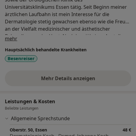
Universitätsklinikums Essen tätig. Seit Beginn meiner
ärztlichen Laufbahn ist mein Interesse für die
Dermatologie stetig gewachsen ebenso wie die Freude
an der Vielfalt medizinischer und ästhetischer
Behandlungen der Haut. Nach langjähriger Anstellung
Über mich
mehr
als Ärztin im Laser Medizin Zentrum Rhein-Ruhr-Essen
Hauptsächlich behandelte Krankheiten
wechselte ich an die Hautklinik des Klinikums
Lüdenscheid. 2021 habe ich schließlich meine eigene
Besenreiser
Facharztpraxis in Essen-Stadtwald/Rellinghausen
eröffnet.
Mehr Details anzeigen
über Erfahrungen
Leistungen & Kosten
Beliebte Leistungen
Allgemeine Sprechstunde
Oberstr. 50, Essen
48 €
Dermatologie Koch - Dr.med. Johanna Koch