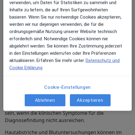
weitaus häufiger und nicht immer auf den ersten Blick
verwenden, um Daten für Statistiken zu sammeln und
erkennbar.
Inhalte zu liefern, die auf Ihren Surfgewohnheiten
basieren. Wenn Sie nur notwendige Cookies akzeptieren,
Umso wichtiger sind regelmäßige Hautkontrollen.
werden wir nur diejenigen verwenden, die für die
Diese können unterstützt werden durch apparative
ordnungsgemäße Nutzung unserer Website technisch
Verfahren wie der Videodermatoskopie, mit der auch
erforderlich sind. Notwendige Cookies können nie
stark vergrößerte Aufnahmen von
abgelehnt werden. Sie können Ihre Zustimmung jederzeit
Hautveränderungen aufgezeichnet werden können.
in den Einstellungen widerrufen oder Ihre Präferenzen
Die allgemeine Ganzkörper-Bilddokumentation kann
aktualisieren. Erfahren Sie mehr unter
Datenschutz und
helfen, im Verlauf Veränderungen zu erkennen.
Cookie Erklärung
In manchen Fällen ist eine genaue Diagnose erst
mithilfe einer Hautprobe möglich. Die Hautprobe wird
Cookie-Einstellungen
in einem sog. histopathologischen Labor
feingeweblich untersucht. Hautproben können auch
Ablehnen
Akzeptieren
im Fall anderer unklarer Hauterkrankungen sinnvoll
sein, wenn die klinischen Symptome für die
Diagnosefindung nicht ausreichen.
Hautabstriche und Blutuntersuchungen können im