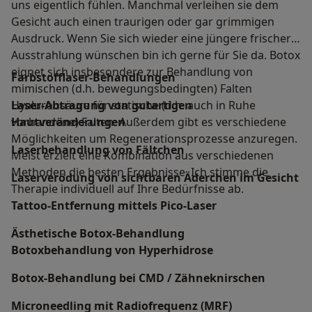
uns eigentlich fühlen. Manchmal verleihen sie dem
Gesicht auch einen traurigen oder gar grimmigen
Ausdruck. Wenn Sie sich wieder eine jüngere frischere
Ausstrahlung wünschen bin ich gerne für Sie da. Botox
eignet sich insbesondere zur Behandlung von
Farbstofflaser-Behandlungen
mimischen (d.h. bewegungsbedingten) Falten
Hyaluronsäure für statische (d.h. auch in Ruhe
Laser-Abtragung von gutartigen
vorhandene) Falten. Außerdem gibt es verschiedene
Hautveränderungen
Möglichkeiten um Regenerationsprozesse anzuregen.
Laserbehandlung von Fältchen
Meist erzielt eine Kombination aus verschiedenen
Methoden die besten Ergebnisse. Ich stimme die
Laserverödung von sichtbaren Äderchen im Gesicht
Therapie individuell auf Ihre Bedürfnisse ab.
Tattoo-Entfernung mittels Pico-Laser
Ästhetische Botox-Behandlung
Botoxbehandlung von Hyperhidrose
Botox-Behandlung bei CMD / Zähneknirschen
Microneedling mit Radiofrequenz (MRF)