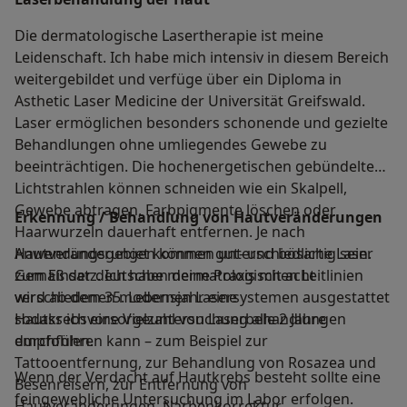
Die dermatologische Lasertherapie ist meine
Leidenschaft. Ich habe mich intensiv in diesem Bereich
weitergebildet und verfüge über ein Diploma in
Asthetic Laser Medicine der Universität Greifswald.
Laser ermöglichen besonders schonende und gezielte
Behandlungen ohne umliegendes Gewebe zu
beeinträchtigen. Die hochenergetischen gebündelten
Lichtstrahlen können schneiden wie ein Skalpell,
Gewebe abtragen, Farbpigmente löschen oder
Erkennung / Behandlung von Hautveränderungen
Haarwurzeln dauerhaft entfernen. Je nach
Anwendungsgebiet kommen unterschiedliche Laser
Hautveränderungen können gut- und bösartig sein.
zum Einsatz. Ich habe meine Praxis mit acht
Gemäß der deutschen dermatologischen Leitlinien
verschiedenen modernen Lasersystemen ausgestattet
wird ab dem 35. Lebensjahr eine
sodass ich eine Vielzahl von Laserbehandlungen
Hautkrebsvorsorgeuntersuchung alle 2 Jahre
durchführen kann – zum Beispiel zur
empfohlen.
Tattooentfernung, zur Behandlung von Rosazea und
Wenn der Verdacht auf Hautkrebs besteht sollte eine
Besenreisern, zur Entfernung von
feingewebliche Untersuchung im Labor erfolgen.
Hautveränderungen, Narbenkorrektur,