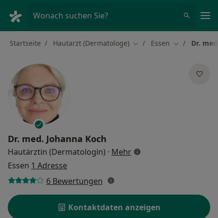
Ha
Wonach suchen Sie?
Startseite
Hautarzt (Dermatologe)
Essen
Dr. med
Stadt ändern
Stadt ändern
Dr. med.
Johanna Koch
über Spezialisierungen
Hautärztin (Dermatologin)
·
Mehr
Essen
1 Adresse
6 Bewertungen
Kontaktdaten anzeigen