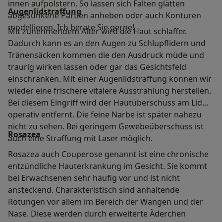
innen aufpolstern. So lassen sich Falten glätten
Augenlidstraffung
abgesunkene Partien anheben oder auch Konturen
modellieren. Ich berate Sie gerne!
Mit zunehmendem Alter wird die Haut schlaffer.
Dadurch kann es an den Augen zu Schlupflidern und
Tränensäcken kommen die den Ausdruck müde und
traurig wirken lassen oder gar das Gesichtsfeld
einschränken. Mit einer Augenlidstraffung können wir
wieder eine frischere vitalere Ausstrahlung herstellen.
Bei diesem Eingriff wird der Hautüberschuss am Lid
operativ entfernt. Die feine Narbe ist später nahezu
nicht zu sehen. Bei geringem Gewebeüberschuss ist
Rosazea
auch eine Straffung mit Laser möglich.
Rosazea auch Couperose genannt ist eine chronische
entzündliche Hauterkrankung im Gesicht. Sie kommt
bei Erwachsenen sehr häufig vor und ist nicht
ansteckend. Charakteristisch sind anhaltende
Rötungen vor allem im Bereich der Wangen und der
Nase. Diese werden durch erweiterte Äderchen