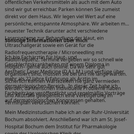
öffentlichen Verkehrsmitteln als auch mit dem Auto
sind wir gut erreichbar. Parken können Sie zumeist
direkt vor dem Haus. Wir legen viel Wert auf eine
persönliche, entspannte Atmosphäre. Wir arbeiten mit
neuester Technik darunter acht verschiedene
Lasersysteme zur Behandlung der Haut, ein
Sonstige Informationen über mich
Ultraschallgerät sowie ein Gerät für die
Radiofrequenztherapie / Microneedling mit
Ich bin Fachärztin für Haut- und
Radiofrequenz. Termine vergeben wir so schnell wie
Geschlechtskrankheiten mit einem Diploma in
möglich– gerne auch online. Da wir sehr gut
Aesthetic Laser Medicine (D.A.L.M.) und verfüge über
organisiert sind, müssen Sie bei uns nie lange warten.
mehr als 22 Jahre Erfahrung als Ärztin im
Sicherlich können Wartezeiten nie ganz vermieden
dermatologischen Bereich. In dieser Zeit habe ich
werden, da Menschen individuelle Probleme haben
Fachbeiträge veröffentlicht und regelmäßig Vorträge
und Akutfälle gelegentlich eine Verzögerung im
auf dermatologischen Kongressen gehalten.
Terminplan verursachen können.
Mein Medizinstudium habe ich an der Ruhr-Universität
Bochum absolviert. Anschließend war ich am St. Josef-
Hospital Bochum dem Institut für Pharmakologie
sowie der Urologischen Klinik des