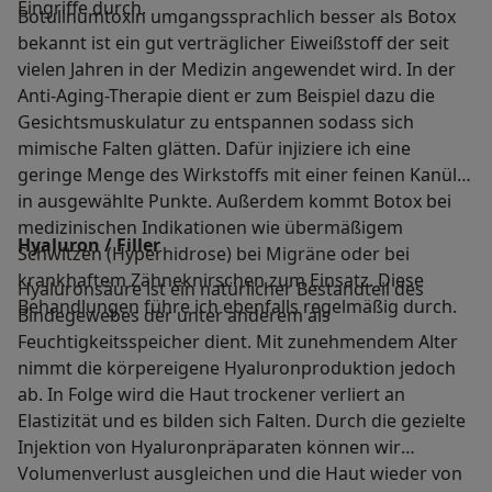
Eingriffe durch.
Botulinumtoxin umgangssprachlich besser als Botox
bekannt ist ein gut verträglicher Eiweißstoff der seit
vielen Jahren in der Medizin angewendet wird. In der
Anti-Aging-Therapie dient er zum Beispiel dazu die
Gesichtsmuskulatur zu entspannen sodass sich
mimische Falten glätten. Dafür injiziere ich eine
geringe Menge des Wirkstoffs mit einer feinen Kanüle
in ausgewählte Punkte. Außerdem kommt Botox bei
medizinischen Indikationen wie übermäßigem
Hyaluron / Filler
Schwitzen (Hyperhidrose) bei Migräne oder bei
krankhaftem Zähneknirschen zum Einsatz. Diese
Hyaluronsäure ist ein natürlicher Bestandteil des
Behandlungen führe ich ebenfalls regelmäßig durch.
Bindegewebes der unter anderem als
Feuchtigkeitsspeicher dient. Mit zunehmendem Alter
nimmt die körpereigene Hyaluronproduktion jedoch
ab. In Folge wird die Haut trockener verliert an
Elastizität und es bilden sich Falten. Durch die gezielte
Injektion von Hyaluronpräparaten können wir
Volumenverlust ausgleichen und die Haut wieder von