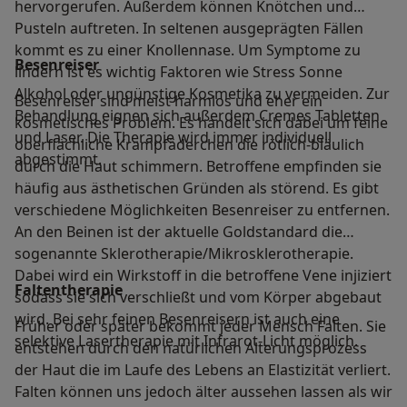
hervorgerufen. Außerdem können Knötchen und
Pusteln auftreten. In seltenen ausgeprägten Fällen
kommt es zu einer Knollennase. Um Symptome zu
Besenreiser
lindern ist es wichtig Faktoren wie Stress Sonne
Alkohol oder ungünstige Kosmetika zu vermeiden. Zur
Besenreiser sind meist harmlos und eher ein
Behandlung eignen sich außerdem Cremes Tabletten
kosmetisches Problem. Es handelt sich dabei um feine
und Laser. Die Therapie wird immer individuell
oberflächliche Krampfäderchen die rötlich-bläulich
abgestimmt.
durch die Haut schimmern. Betroffene empfinden sie
häufig aus ästhetischen Gründen als störend. Es gibt
verschiedene Möglichkeiten Besenreiser zu entfernen.
An den Beinen ist der aktuelle Goldstandard die
sogenannte Sklerotherapie/Mikrosklerotherapie.
Dabei wird ein Wirkstoff in die betroffene Vene injiziert
Faltentherapie
sodass sie sich verschließt und vom Körper abgebaut
wird. Bei sehr feinen Besenreisern ist auch eine
Früher oder später bekommt jeder Mensch Falten. Sie
selektive Lasertherapie mit Infrarot-Licht möglich.
entstehen durch den natürlichen Alterungsprozess
der Haut die im Laufe des Lebens an Elastizität verliert.
Falten können uns jedoch älter aussehen lassen als wir