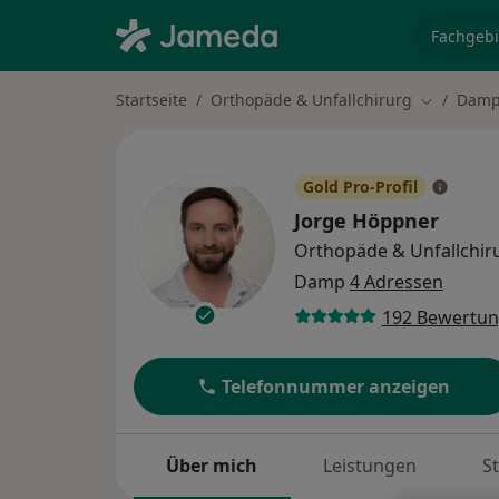
Fachgebi
Startseite
Orthopäde & Unfallchirurg
Dam
Stadt änd
Gold Pro-Profil
Jorge Höppner
Orthopäde & Unfallchir
Damp
4 Adressen
192 Bewertu
Telefonnummer anzeigen
Über mich
Leistungen
S