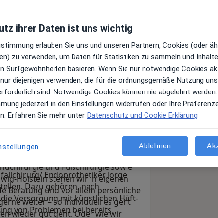
tz ihrer Daten ist uns wichtig
Zustimmung erlauben Sie uns und unseren Partnern, Cookies (oder äh
en) zu verwenden, um Daten für Statistiken zu sammeln und Inhalte 
ren Surfgewohnheiten basieren. Wenn Sie nur notwendige Cookies ak
 nur diejenigen verwenden, die für die ordnungsgemäße Nutzung uns
erforderlich sind. Notwendige Cookies können nie abgelehnt werden.
mmung jederzeit in den Einstellungen widerrufen oder Ihre Präferenz
em jameda-Profil über meine Leistungen
en. Erfahren Sie mehr unter
Datenschutz und Cookie Erklärung
grüße Sie herzlich! Hier erhalten Sie
 Behandlungsschwerpunkte als
Ablehnen
Ak
nstellungen
wie Rendsburg. Unser MVZ vereint
andchirurgie und Fußchirurgie sowie
fallchirurg/ Endoprothetiker Jorge
swig-Holstein stehen wir in eigenen
ellen. Dazu gehören, nach
de Beratung und vor allem persönliche
 die Versorgung mit künstlichen Hüft-
gerne weiter – so individuell es geht
ung von Problemen bei bereits
nen wieder gut geht. Oder wie wir