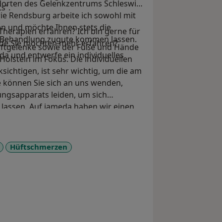
orten des Gelenkzentrums Schleswig-
ts“.
wie Rendsburg arbeite ich sowohl mit
en und möchte Ihnen stets die
herapien erfahren? Ich bin gerne für
e Behandlung zugute kommen lassen.
nde.Sie möchten mehr erfahren?
üftgelenke sowie der Füße und Hände
 da und entwerfe ein individuelles
olstein im Fokus. Die individuellen
ichtigen, ist sehr wichtig, um die am
 können Sie sich an uns wenden,
ngsapparats leiden, um sich
lassen. Auf jameda haben wir einen
usammengestellt, damit Sie sich ein
Hüftschmerzen
ases