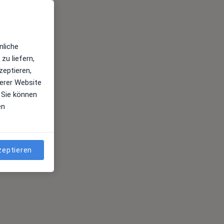
nliche
zu liefern,
zeptieren,
erer Website
 Sie können
en
zeptieren