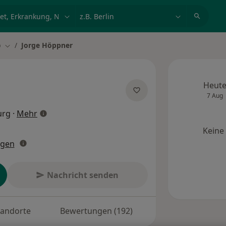
et, Erkrankung, Name
z.B. Berlin
p
Jorge Höppner
ern
Stadt ändern
Heut
7 Aug
über Spezialisierungen
urg
·
Mehr
Keine
ngen
Nachricht senden
tandorte
Bewertungen (192)