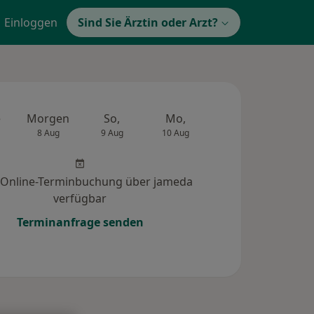
Einloggen
Sind Sie Ärztin oder Arzt?
e
Morgen
So,
Mo,
Di,
Mi,
8 Aug
9 Aug
10 Aug
11 Aug
12 Au
 Online-Terminbuchung über jameda
verfügbar
Terminanfrage senden