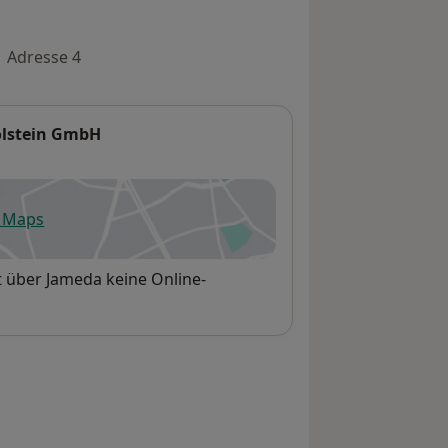
Adresse 4
olstein GmbH
e Maps
fnet in einer neuen Registerkarte
 über Jameda keine Online-