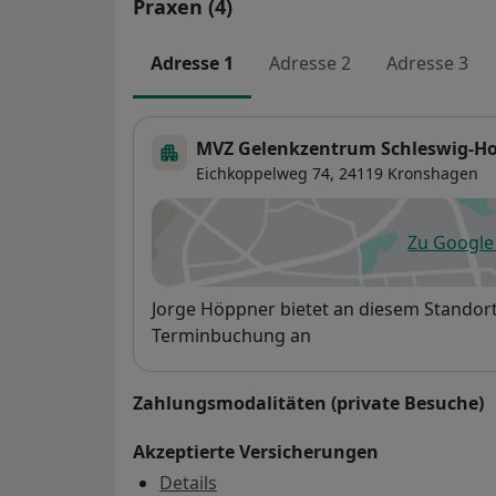
Praxen (4)
Adresse 1
Adresse 2
Adresse 3
MVZ Gelenkzentrum Schleswig-H
Eichkoppelweg 74,
24119
Kronshagen
Zu Googl
öf
Verfügbarkeit
Jorge Höppner bietet an diesem Standort
Terminbuchung an
Zahlungsmodalitäten (private Besuche)
Akzeptierte Versicherungen
Details