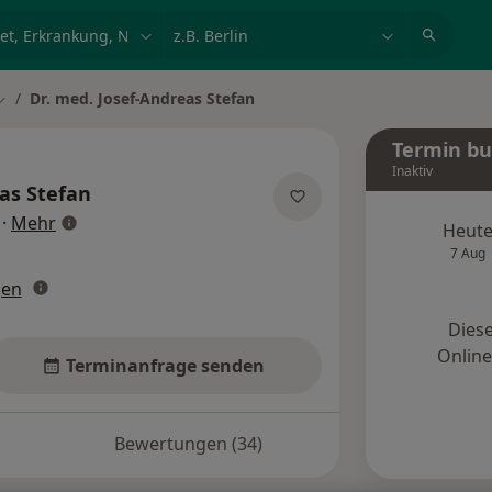
et, Erkrankung, Name
z.B. Berlin
Dr. med. Josef-Andreas Stefan
Stadt ändern
Termin b
Inaktiv
as Stefan
über Spezialisierungen
·
Mehr
Heut
7 Aug
gen
Diese
Onlin
Terminanfrage senden
Bewertungen (34)