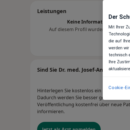
Leistungen
Der Schu
Keine Informationen über 
Mit Ihrer 
Auf diesem Profil wurden noch kein
Technologi
hinzugef
die auf Ih
werden wir
technisch 
Ihre Zusti
aktualisier
Sind Sie Dr. med. Josef-Andreas Ste
Cookie-Ei
Hinterlegen Sie kostenlos ein Portraitbild
Dadurch werden Sie besser gefunden. Lass
Veröffentlichung kostenfrei über neue Pa
informieren.
Jetzt als Arzt anmelden