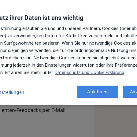
tz ihrer Daten ist uns wichtig
Leistungen und Kosten
Zustimmung erlauben Sie uns und unseren Partnern, Cookies (oder äh
e Informationen über Leistungen
en) zu verwenden, um Daten für Statistiken zu sammeln und Inhalte 
ügt.
ren Surfgewohnheiten basieren. Wenn Sie nur notwendige Cookies ak
 nur diejenigen verwenden, die für die ordnungsgemäße Nutzung uns
erforderlich sind. Notwendige Cookies können nie abgelehnt werden.
mmung jederzeit in den Einstellungen widerrufen oder Ihre Präferenz
en. Erfahren Sie mehr unter
Datenschutz und Cookie Erklärung
fan?
Arzt-Info
Ablehnen
Ak
nstellungen
, Ihre Sprechzeiten und Leistungen.
en Sie sich außerdem bereits vor
tienten-Feedbacks per E-Mail