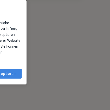
nliche
zu liefern,
zeptieren,
erer Website
 Sie können
en
zeptieren