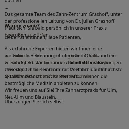
buchen
Das gesamte Team des Zahn-Zentrum Grashoff, unter
der professionellen Leitung von Dr. Julian Grashoff,
Warum zu mir?
freut sich, Sie bald persönlich in unserer Praxis
begrüßen zu dürfen.
Liebe Patientinnen, liebe Patienten,
Als erfahrene Experten bieten wir Ihnen eine
individuelle Betreuung, modernste Technik und ein
wir haben uns der höchstmöglichen Qualität
breites Spektrum an zahnärztlichen Dienstleistungen.
verschrieben. Wir behandeln schulbuchmäßig mit
Unser qualifiziertes Team zeichnet sich durch höchste
neuester Technik und nur mit Verfahren auf dem
Qualität und ästhetische Perfektion aus.
aktuellen Stand der Wissenschaft um Ihnen die
bestmögliche Medizin anbieten zu können.
Wir freuen uns auf Sie! Ihre Zahnarztpraxis für Ulm,
Neu-Ulm und Blaustein.
Überzeugen Sie sich selbst.