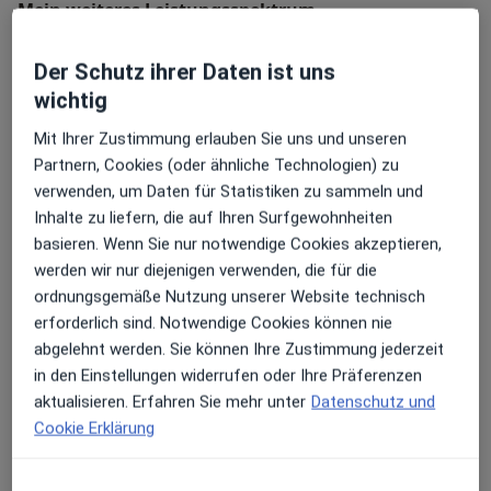
Mein weiteres Leistungs­spektrum
Fortschrittlichste Behandlungsmethoden
Unser Team aus Zahnärzten, Zahntechnikern und
Schulbuchmäßig durchgeführt
Assistentinnen ist dafür speziell ausgebildet und
Der Schutz ihrer Daten ist uns
Speziell entwickeltes Prophylaxe-Konzept
fortgebildet.
Modernste Technik auf dem neuesten Stand der
wichtig
Wissenschaft
Mit Ihrer Zustimmung erlauben Sie uns und unseren
Allen voran Dr. Julian Grashoff, der durch seine Zeit in
Partnern, Cookies (oder ähnliche Technologien) zu
Luzern nach Schweizer Qualitätsstandard arbeitet und
Wir bieten Patienten jeden Alters eine hochwertige
verwenden, um Daten für Statistiken zu sammeln und
abgeschlossene Curricula in Implantologie und
Versorgungsqualität – für gesunde und strahlend
Inhalte zu liefern, die auf Ihren Surfgewohnheiten
Endodontie (Wurzelkanalbehandlung/ 2017) hat.
schöne Zähne.
Über mich
mehr
basieren. Wenn Sie nur notwendige Cookies akzeptieren,
werden wir nur diejenigen verwenden, die für die
DAS HABEN SIE JETZT DAVON ...
Weiterbildungen und Tätigkeitsschwerpunkte
Endodontologie
ordnungsgemäße Nutzung unserer Website technisch
Implantologie
Implantologie
erforderlich sind. Notwendige Cookies können nie
Die Technik, Ausstattung und konzentrierte
Parodontologie
Ästhetische Zahnmedizin
abgelehnt werden. Sie können Ihre Zustimmung jederzeit
Kompetenz in unserer Praxis ermöglichen
Endodontologie
in den Einstellungen widerrufen oder Ihre Präferenzen
größtmögliche Nachhaltigkeit und Ästhetik sowie
Hauptsächlich behandelte Krankheiten
aktualisieren. Erfahren Sie mehr unter
Datenschutz und
maximale Schmerzfreiheit und Zeitersparnis.
Cookie Erklärung
Parodontitis
Karies
Zahnschmerzen
*************************************
a11y_sr_more_
Zähneknirschen
Entzündeter Zahn
+5
Unsere Leistungen im Überblick: