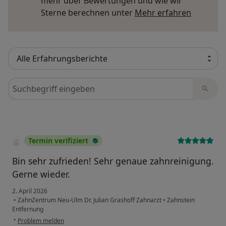
mehr über Bewertungen und wie wir
Mehr übe
Sterne berechnen unter
Mehr erfahren
Bewertungen durchsuchen
Termin verifiziert
Bin sehr zufrieden! Sehr genaue zahnreinigung.
Gerne wieder.
2. April 2026
•
ZahnZentrum Neu-Ulm Dr. Julian Grashoff Zahnarzt
•
Zahnstein
Entfernung
•
Problem melden