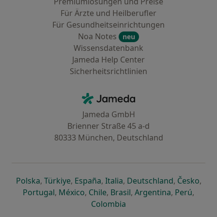
Premiumlösungen und Preise
Für Ärzte und Heilberufler
Für Gesundheitseinrichtungen
Noa Notes
neu
Wissensdatenbank
Jameda Help Center
Sicherheitsrichtlinien
Kontakt
Jameda - Startseite
Jameda GmbH
Brienner Straße 45 a-d
80333 München, Deutschland
öffnet in einer neuen Registerkarte
öffnet in einer neuen Registerkarte
öffnet in einer neuen Registerk
öffnet in einer neuen Reg
öffnet in ei
öffn
Polska
,
Türkiye
,
España
,
Italia
,
Deutschland
,
Česko
,
öffnet in einer neuen Registerkarte
öffnet in einer neuen Registerkarte
öffnet in einer neuen Register
öffnet in einer neuen R
öffnet in ei
öffnet
Portugal
,
México
,
Chile
,
Brasil
,
Argentina
,
Perú
,
öffnet in einer neuen Re
Colombia