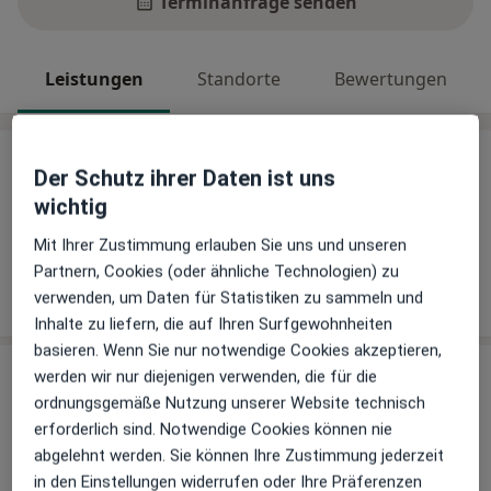
Terminanfrage senden
Leistungen
Standorte
Bewertungen
Leistungen
Der Schutz ihrer Daten ist uns
wichtig
Keine Informationen über Leistungen und Kosten
Auf diesem Profil wurden noch keine Informationen
Mit Ihrer Zustimmung erlauben Sie uns und unseren
über Leistungen hinzugefügt.
Partnern, Cookies (oder ähnliche Technologien) zu
verwenden, um Daten für Statistiken zu sammeln und
Inhalte zu liefern, die auf Ihren Surfgewohnheiten
basieren. Wenn Sie nur notwendige Cookies akzeptieren,
werden wir nur diejenigen verwenden, die für die
Sind Sie Dr. med. Justus Nonhoff?
Arzt-Info
ordnungsgemäße Nutzung unserer Website technisch
erforderlich sind. Notwendige Cookies können nie
abgelehnt werden. Sie können Ihre Zustimmung jederzeit
Hinterlegen Sie kostenlos ein Portraitbild, Ihre
in den Einstellungen widerrufen oder Ihre Präferenzen
Sprechzeiten und Leistungen. Dadurch werden Sie