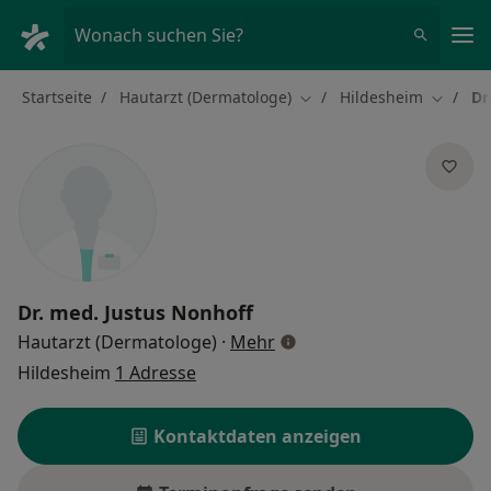
Ha
Wonach suchen Sie?
Startseite
Hautarzt (Dermatologe)
Hildesheim
Dr
Stadt ändern
Stadt ä
Dr. med.
Justus Nonhoff
über Spezialisierungen
Hautarzt (Dermatologe)
·
Mehr
Hildesheim
1 Adresse
Kontaktdaten anzeigen