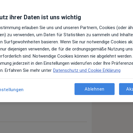
tz ihrer Daten ist uns wichtig
Zustimmung erlauben Sie uns und unseren Partnern, Cookies (oder äh
en) zu verwenden, um Daten für Statistiken zu sammeln und Inhalte 
ren Surfgewohnheiten basieren. Wenn Sie nur notwendige Cookies ak
 nur diejenigen verwenden, die für die ordnungsgemäße Nutzung uns
erforderlich sind. Notwendige Cookies können nie abgelehnt werden.
mmung jederzeit in den Einstellungen widerrufen oder Ihre Präferenz
 anzeigen
en. Erfahren Sie mehr unter
Datenschutz und Cookie Erklärung
er Erfahrungen
Ablehnen
Ak
nstellungen