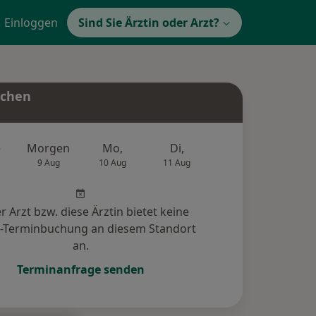
Einloggen
Sind Sie Ärztin oder Arzt?
uchen
e
Morgen
Mo,
Di,
Mi,
Do,
9 Aug
10 Aug
11 Aug
12 Aug
13 Au
r Arzt bzw. diese Ärztin bietet keine
e-Terminbuchung an diesem Standort
an.
Terminanfrage senden