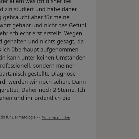
nter allem was ich bisher bei
edizin studiert und habe daher
g gebraucht aber für meine
wort gehabt und nicht das Gefühl,
hr schlecht erst erstellt. Wegen
 gehalten und nichts gesagt, da
dass ich überhaupt aufgenommen
ztin kann unter keinen Umständen
professionell, sondern meiner
artanisch gestellte Diagnose
wird, werden wir noch sehen. Dann
rettet. Daher noch 2 Sterne. Ich
hen und ihr ordentlich die
ztin für Dermatologie
•
•
Problem melden