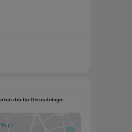
Fachärztin für Dermatologie
e Maps
fnet in einer neuen Registerkarte