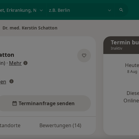
et, Erkrankung, Name
z.B. Berlin
Dr. med. Kerstin Schatton
dt ändern
Termin b
Inaktiv
atton
über Spezialisierungen
in)
·
Mehr
Heut
8 Aug
gen
Diese
Onlin
Terminanfrage senden
tandorte
Bewertungen (14)