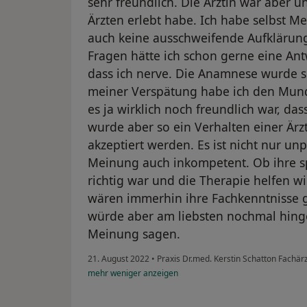
sehr freundlich. Die Ärztin war aber u
Ärzten erlebt habe. Ich habe selbst M
auch keine ausschweifende Aufklärun
Fragen hätte ich schon gerne eine Ant
dass ich nerve. Die Anamnese wurde se
meiner Verspätung habe ich den Mund
es ja wirklich noch freundlich war, 
wurde aber so ein Verhalten einer Är
akzeptiert werden. Es ist nicht nur un
Meinung auch inkompetent. Ob ihre sp
richtig war und die Therapie helfen 
wären immerhin ihre Fachkenntnisse ge
würde aber am liebsten nochmal hinge
Meinung sagen.
21. August 2022
•
Praxis Dr.med. Kerstin Schatton Fachär
mehr
weniger
anzeigen