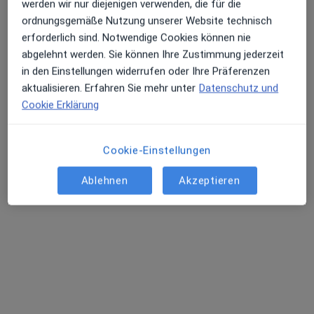
werden wir nur diejenigen verwenden, die für die
ordnungsgemäße Nutzung unserer Website technisch
erforderlich sind. Notwendige Cookies können nie
Averbruchstr. 83, Dinslaken
•
Zu Google Maps
abgelehnt werden. Sie können Ihre Zustimmung jederzeit
Fachpraxis f. Kieferorthopädie Dr. Udo Kraut Zahnarzt
in den Einstellungen widerrufen oder Ihre Präferenzen
Dieser Arzt bzw. diese Ärztin bietet keine Online-Terminbuchung an diesem Standort an.
aktualisieren. Erfahren Sie mehr unter
Datenschutz und
Cookie Erklärung
Terminanfrage senden
Cookie-Einstellungen
Ärzte und Heilberufler verfügbar
Ablehnen
Akzeptieren
Diese Ärzte und Heilberufler befinden sich
außerhalb von Wesel, Nordrhein-Westfalen in
Gebieten nahe Ihrer Suche.