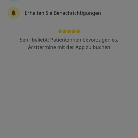
134 Bewertungen
Erhalten Sie Benachrichtigungen
Kreuzstr. 36, Wesel
•
Zu Google Maps
Praxis Mirko van den Bruck Zahnarzt für Kieferorthopädie
Sehr beliebt: Patient:innen bevorzugen es,
Dieser Arzt bzw. diese Ärztin bietet keine Online-Terminbuchung an diesem Standort an.
Arzttermine mit der App zu buchen
Terminanfrage senden
Dr. med. dent. Thomas Knitsch
Kieferorthopäde