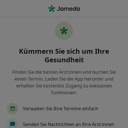
Ha
Kieferorthopäde • Wesel, Nordrhein-Westfalen
Filter & Sortierung
• 1
Zu Google Map
Empfohlene Kieferorthopäden für
Kümmern Sie sich um Ihre
Gesetzlich versichert in Wesel
Gesundheit
Wie wir die Suchergebnisse sortieren
Finden Sie die besten Ärzt:innen und buchen Sie
einen Termin. Laden Sie die App herunter und
erhalten Sie kostenlos Zugang zu exklusiven
Funktionen:
Verwalten Sie Ihre Termine einfach
Mirko van den Bruck
Senden Sie Nachrichten an Ihre Ärzt:innen
Kieferorthopäde