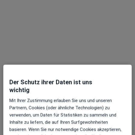
29 Bewertungen
Friedrich-Ebert-Str. 38, Dinslaken
•
Zu Google Maps
Praxis Dr. Knitsch, Kieferorthopädie
Dieser Arzt bzw. diese Ärztin bietet keine Online-Terminbuchung an diesem Standort an.
Terminanfrage senden
Der Schutz ihrer Daten ist uns
wichtig
Mit Ihrer Zustimmung erlauben Sie uns und unseren
Partnern, Cookies (oder ähnliche Technologien) zu
verwenden, um Daten für Statistiken zu sammeln und
Dr. med. dent. Udo Kraut
Inhalte zu liefern, die auf Ihren Surfgewohnheiten
·
Mehr
Kieferorthopäde, Zahnarzt
basieren. Wenn Sie nur notwendige Cookies akzeptieren,
11 Bewertungen