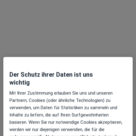
Priv.-Doz. Dr. med. Katharina
Hohenfellner
·
Mehr
Kinder- und Jugendärztin
Ellmaierstr. 23, Rosenheim
•
Zu Google Maps
RoMed Klinikum Rosenheim Kinderklinik
Dieser Arzt bzw. diese Ärztin bietet keine Online-Terminbuchung an diesem Standort an.
Terminanfrage senden
Der Schutz ihrer Daten ist uns
wichtig
Ärzte und Heilberufler verfügbar
Mit Ihrer Zustimmung erlauben Sie uns und unseren
Partnern, Cookies (oder ähnliche Technologien) zu
Diese Ärzte und Heilberufler befinden sich
verwenden, um Daten für Statistiken zu sammeln und
außerhalb von Bad Aibling, Bayern in Gebieten nahe
Inhalte zu liefern, die auf Ihren Surfgewohnheiten
Ihrer Suche.
basieren. Wenn Sie nur notwendige Cookies akzeptieren,
werden wir nur diejenigen verwenden, die für die