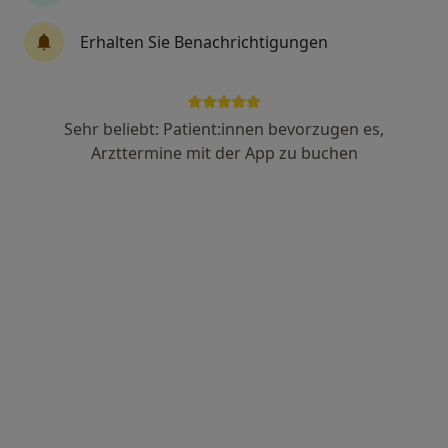
Erhalten Sie Benachrichtigungen
Krankenhaus Agatharied
Klinik
·
Mehr
Neurologie, Allgemeinchirurgie, Allgemeinmedizin
25 Bewertungen
Sehr beliebt: Patient:innen bevorzugen es,
Arzttermine mit der App zu buchen
Norbert-Kerkel-Platz, Hausham
•
Zu Google Maps
Krankenhaus Agatharied
Keine Online-Terminbuchung über jameda verfügbar
Profil anzeigen