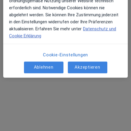
ordnungsgemäße Nutzung unserer Website technisch
erforderlich sind. Notwendige Cookies können nie
abgelehnt werden. Sie können Ihre Zustimmung jederzeit
in den Einstellungen widerrufen oder Ihre Präferenzen
aktualisieren. Erfahren Sie mehr unter
Datenschutz und
Cookie Erklärung
Dr. med. Arcan Demircioglu
·
Mehr
Kinder- und Jugendarzt
Cookie-Einstellungen
236 Bewertungen
Ablehnen
Akzeptieren
Adresse
Videosprechstunde
Zu Google
Charles-de-Gaulle-Str. 2a, München
•
Maps
Praxis Dr. A.Demircioglu
Dieser Arzt bzw. diese Ärztin bietet keine Online-Terminbuchung an diesem Standort an.
Terminanfrage senden