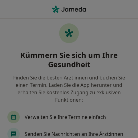
Ha
Kinder- Und Jugendarzt • Bad Aibling, Bayern
Filter & Sortierung
Zu Google Maps
Kinder- und Jugendarzt in Bad Aibling:
Kümmern Sie sich um Ihre
Termin buchen mit jameda
Gesundheit
Finden Sie Kinderärzte & Jugendmediziner in Bad
Aibling und buchen Sie online ohne zusätzliche
Finden Sie die besten Ärzt:innen und buchen Sie
Kosten.
einen Termin. Laden Sie die App herunter und
Wie wir die Suchergebnisse sortieren
erhalten Sie kostenlos Zugang zu exklusiven
Funktionen:
Verwalten Sie Ihre Termine einfach
Senden Sie Nachrichten an Ihre Ärzt:innen