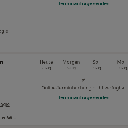
Terminanfrage senden
ogle
an
Heute
Morgen
So,
Mo,
7 Aug
8 Aug
9 Aug
10 Aug
Online-Terminbuchung nicht verfügbar
Terminanfrage senden
ogle
KIDSMED Kinderarztpraxis Sebastian Schneider-Wirth Facharzt für Kinder- und Jugendmedizin