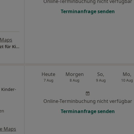
Online-Terminbuchung nicht verfügbar
Terminanfrage senden
 Maps
Praxis Dr.med. Nikolai Holm-Hadulla Facharzt für Kinder- und Jugendmedizin
Heute
Morgen
So,
Mo,
7 Aug
8 Aug
9 Aug
10 Aug
 Kinder-
,
Online-Terminbuchung nicht verfügbar
en
Terminanfrage senden
le Maps