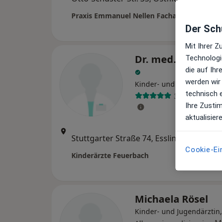
Maps
Der Schu
Mit Ihrer 
Dr. med. Anne Sc
Technologi
die auf Ih
werden wir
Kinder- und Jugendärztin
technisch 
3 Bewertunge
Ihre Zusti
aktualisier
Zu Goo
Stuttgarter Straße 74, Esslingen
•
Maps
Cookie-Ei
Kinderärzte Feuerbach
Michaela Rösel
Kinder- und Jugendärztin,