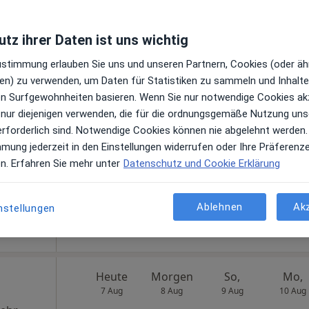
Praxis Emmanuel Nellen Facharzt für Kinder- und Jugendmedizin
tz ihrer Daten ist uns wichtig
Zustimmung erlauben Sie uns und unseren Partnern, Cookies (oder äh
huster
en) zu verwenden, um Daten für Statistiken zu sammeln und Inhalte 
Heute
Morgen
So,
Mo,
7 Aug
8 Aug
9 Aug
10 Aug
ren Surfgewohnheiten basieren. Wenn Sie nur notwendige Cookies ak
 nur diejenigen verwenden, die für die ordnungsgemäße Nutzung uns
erforderlich sind. Notwendige Cookies können nie abgelehnt werden.
n
Online-Terminbuchung nicht verfügbar
mmung jederzeit in den Einstellungen widerrufen oder Ihre Präferenz
en. Erfahren Sie mehr unter
Datenschutz und Cookie Erklärung
Terminanfrage senden
gle
Ablehnen
Ak
nstellungen
Heute
Morgen
So,
Mo,
7 Aug
8 Aug
9 Aug
10 Aug