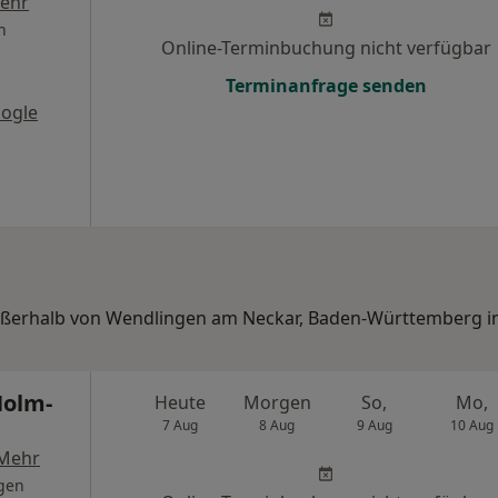
ehr
n
Online-Terminbuchung nicht verfügbar
Terminanfrage senden
ogle
 außerhalb von Wendlingen am Neckar, Baden-Württemberg i
Holm-
Heute
Morgen
So,
Mo,
7 Aug
8 Aug
9 Aug
10 Aug
Mehr
gen