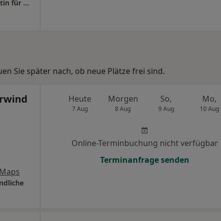
Praxis Dr.med. Verena Mandelbaum Fachärztin für Kinder- und Jugendmedizin
n Sie später nach, ob neue Plätze frei sind.
hrwind
Heute
Morgen
So,
Mo,
7 Aug
8 Aug
9 Aug
10 Aug
Online-Terminbuchung nicht verfügbar
Terminanfrage senden
 Maps
ndliche