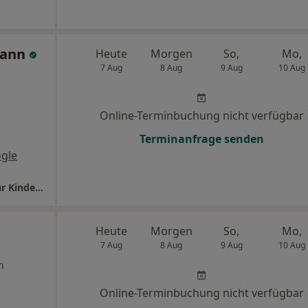
mann
Heute
Morgen
So,
Mo,
7 Aug
8 Aug
9 Aug
10 Aug
Online-Terminbuchung nicht verfügbar
Terminanfrage senden
gle
Praxis Dr.med. Rudolf von Butler Facharzt für Kinder- und Jugendmedizin
h
Heute
Morgen
So,
Mo,
7 Aug
8 Aug
9 Aug
10 Aug
n
Online-Terminbuchung nicht verfügbar