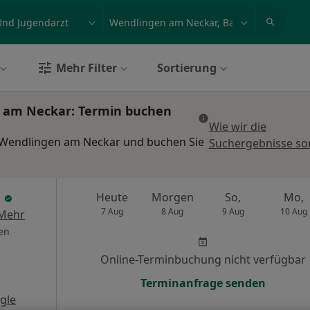
et, Erkrankung, Name
z.B. Berlin
Mehr Filter
Sortierung
n am Neckar: Termin buchen
Wie wir die
n Wendlingen am Neckar und buchen Sie
Suchergebnisse sor
n
Heute
Morgen
So,
Mo,
7 Aug
8 Aug
9 Aug
10 Aug
Mehr
en
Online-Terminbuchung nicht verfügbar
Terminanfrage senden
gle