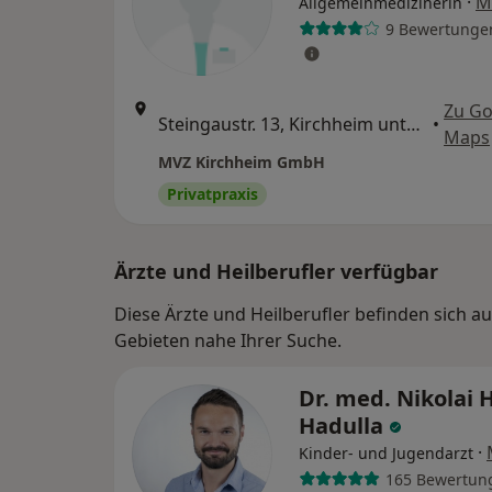
·
M
Allgemeinmedizinerin
9 Bewertunge
Zu Go
Steingaustr. 13, Kirchheim unter Teck
•
Maps
MVZ Kirchheim GmbH
Privatpraxis
Ärzte und Heilberufler verfügbar
Diese Ärzte und Heilberufler befinden sich
Gebieten nahe Ihrer Suche.
Dr. med. Nikolai 
Hadulla
·
Kinder- und Jugendarzt
165 Bewertun