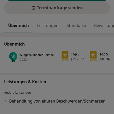
Terminanfrage senden
Über mich
Leistungen
Standorte
Bewertung
Über mich
Top 5
Top 5
Juni 2022
Juni 2022
Leistungen & Kosten
Andere Leistungen
Behandlung von akuten Beschwerden/Schmerzen