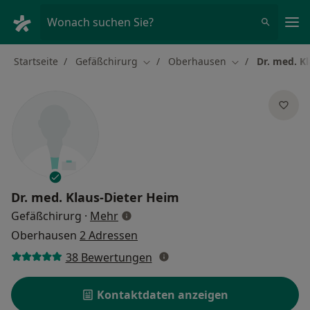
Ha
Wonach suchen Sie?
Startseite
Gefäßchirurg
Oberhausen
Dr. med. K
Stadt ändern
Stadt ändern
Dr. med.
Klaus-Dieter Heim
über Spezialisierungen
Gefäßchirurg
·
Mehr
Oberhausen
2 Adressen
38 Bewertungen
Kontaktdaten anzeigen