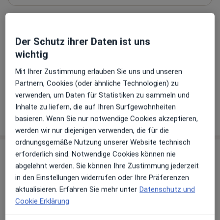
Zahlungsmodalitäten (private Besuche)
Der Schutz ihrer Daten ist uns
Akzeptierte Versicherungen
wichtig
Details
Mit Ihrer Zustimmung erlauben Sie uns und unseren
Telefonnummer
Partnern, Cookies (oder ähnliche Technologien) zu
0208 620...
Telefonnummer anzeigen
verwenden, um Daten für Statistiken zu sammeln und
Inhalte zu liefern, die auf Ihren Surfgewohnheiten
Mehr Details anzeigen
basieren. Wenn Sie nur notwendige Cookies akzeptieren,
über die Adresse
werden wir nur diejenigen verwenden, die für die
ordnungsgemäße Nutzung unserer Website technisch
erforderlich sind. Notwendige Cookies können nie
Erfahrungen
abgelehnt werden. Sie können Ihre Zustimmung jederzeit
in den Einstellungen widerrufen oder Ihre Präferenzen
Bewerten
aktualisieren. Erfahren Sie mehr unter
Datenschutz und
Cookie Erklärung