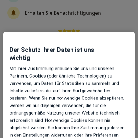
Erhalten Sie Benachrichtigungen
Khaled Halabi
Hals-Nasen-Ohren-Arzt
Ludwigshafen
Sehr beliebt: Patient:innen bevorzugen es,
Termin buchen
Arzttermine mit der App zu buchen
Der Schutz ihrer Daten ist uns
wichtig
Thomas Dittrich
Mit Ihrer Zustimmung erlauben Sie uns und unseren
Heilpraktiker
Partnern, Cookies (oder ähnliche Technologien) zu
Maintal
verwenden, um Daten für Statistiken zu sammeln und
Termin buchen
Inhalte zu liefern, die auf Ihren Surfgewohnheiten
basieren. Wenn Sie nur notwendige Cookies akzeptieren,
Katja Aschenbrenner
werden wir nur diejenigen verwenden, die für die
ordnungsgemäße Nutzung unserer Website technisch
Arzt, Homöopath, Ernährungsmediziner
erforderlich sind. Notwendige Cookies können nie
Berlin
abgelehnt werden. Sie können Ihre Zustimmung jederzeit
Termin buchen
in den Einstellungen widerrufen oder Ihre Präferenzen