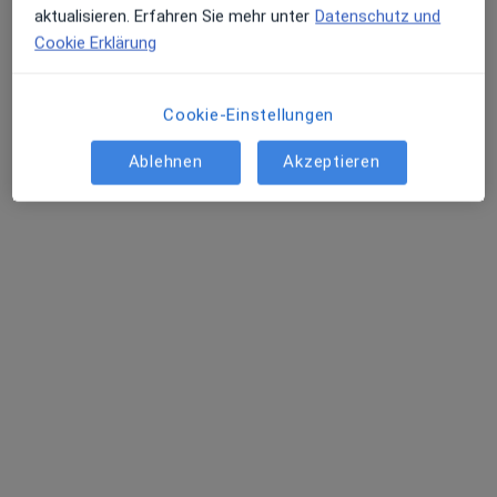
aktualisieren. Erfahren Sie mehr unter
Datenschutz und
Martina Flegel
Cookie Erklärung
Heilpraktiker, Homöopath
Krailling
Cookie-Einstellungen
Termin buchen
Ablehnen
Akzeptieren
Alexandra Nitsche
Allgemeinmediziner, Notfallmediziner
Radebeul
Termin buchen
Stefan Rupp
Allgemeinmediziner
Freiburg
Termin buchen