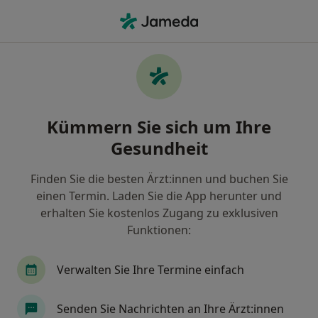
Ha
Wonach suchen Sie?
Startseite
Ganzheitliche Diagnostik
Ganzheitliche Diagnostik - Finden
Kümmern Sie sich um Ihre
Sie Ärzt:innen und
Gesundheit
Heilberufler:innen
Finden Sie die besten Ärzt:innen und buchen Sie
einen Termin. Laden Sie die App herunter und
erhalten Sie kostenlos Zugang zu exklusiven
Funktionen:
Info
Verwalten Sie Ihre Termine einfach
Expert:innen für Ganzheitliche Diagnostik
Senden Sie Nachrichten an Ihre Ärzt:innen