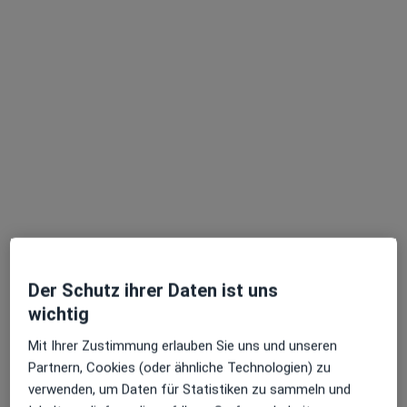
Dr. med. dent. Bernd Rühe
·
Mehr
Zahnarzt
23 Bewertungen
Dominicusstr. 3, Berlin
•
Zu Google Maps
Praxis für Zahnheilkunde Dr.med.dent. Bernd Rühe Zahnarzt
Dieser Arzt bzw. diese Ärztin bietet keine Online-Terminbuchung an diesem Standort an.
Terminanfrage senden
Der Schutz ihrer Daten ist uns
wichtig
Mit Ihrer Zustimmung erlauben Sie uns und unseren
Partnern, Cookies (oder ähnliche Technologien) zu
verwenden, um Daten für Statistiken zu sammeln und