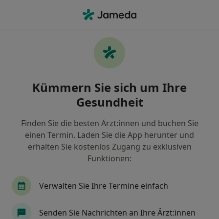
Ha
Implantologie • Berlin, Berlin
Filter & Sortierung
• 1
Zu Google Map
Implantologie, Berlin
Kümmern Sie sich um Ihre
Wie wir die Suchergebnisse sortieren
Gesundheit
Finden Sie die besten Ärzt:innen und buchen Sie
Welche Terminart möchten Sie buchen?
einen Termin. Laden Sie die App herunter und
Implantologie
erhalten Sie kostenlos Zugang zu exklusiven
Funktionen:
Verwalten Sie Ihre Termine einfach
Senden Sie Nachrichten an Ihre Ärzt:innen