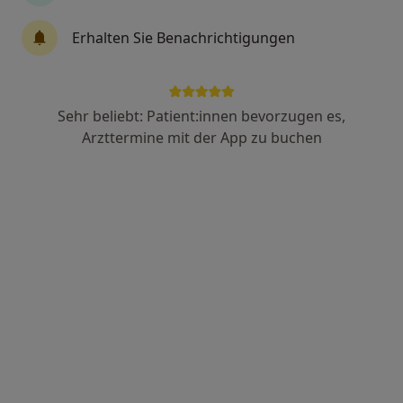
Erhalten Sie Benachrichtigungen
Dr. med. dent. Anja Büschges
·
Mehr
Zahnärztin
69 Bewertungen
Sehr beliebt: Patient:innen bevorzugen es,
Arzttermine mit der App zu buchen
Mariendorfer Damm 69, Berlin
•
Zu Google Maps
Zahnarztpraxis MarienDent Dr.med.dent. Anja Büschges
Dieser Arzt bzw. diese Ärztin bietet keine Online-Terminbuchung an diesem Standort an.
Terminanfrage senden