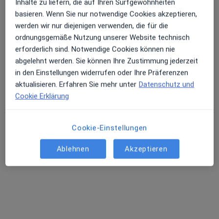
Inhalte zu liefern, die auf Ihren Surfgewohnheiten
basieren. Wenn Sie nur notwendige Cookies akzeptieren,
Dr. med. dent. Mahsa Majdani
werden wir nur diejenigen verwenden, die für die
·
Mehr
Zahnärztin
ordnungsgemäße Nutzung unserer Website technisch
31 Bewertungen
erforderlich sind. Notwendige Cookies können nie
abgelehnt werden. Sie können Ihre Zustimmung jederzeit
Gatower Str. 59, Berlin
•
Zu Google Maps
in den Einstellungen widerrufen oder Ihre Präferenzen
Zahnarztpraxis Dr. med. dent. Mahsa Majdani
aktualisieren. Erfahren Sie mehr unter
Datenschutz und
Cookie Erklärung
Dieser Arzt bzw. diese Ärztin bietet keine Online-Terminbuchung an diesem Standort an.
Terminanfrage senden
Cookie-Einstellungen
Ablehnen
Akzeptieren