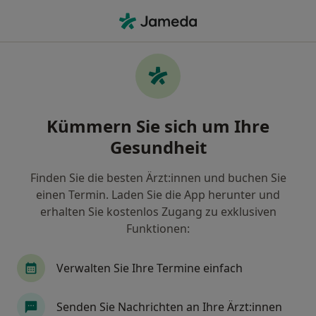
Ha
Osteopathie Für Schwangere • München, Bayern
Filter & Sortierung
• 1
Zu Google Map
Osteopathie für Schwangere, München
Kümmern Sie sich um Ihre
Wie wir die Suchergebnisse sortieren
Gesundheit
Finden Sie die besten Ärzt:innen und buchen Sie
einen Termin. Laden Sie die App herunter und
erhalten Sie kostenlos Zugang zu exklusiven
Funktionen:
Verwalten Sie Ihre Termine einfach
Anzeige
Thorsten Schrammek
Senden Sie Nachrichten an Ihre Ärzt:innen