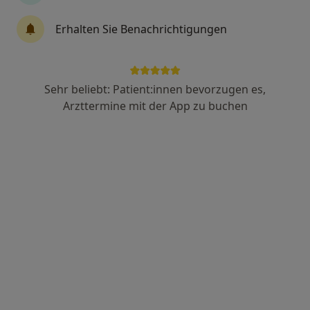
Osteopath
207 Bewertungen
Erhalten Sie Benachrichtigungen
St.-Paul-Straße 9, München
•
Zu Google Maps
Osteopathie Thorsten Schrammek D.O.® M.R.O.®
Sehr beliebt: Patient:innen bevorzugen es,
Dieser Arzt bzw. diese Ärztin bietet keine Online-Terminbuchung an diesem Standort an.
Arzttermine mit der App zu buchen
Terminanfrage senden
Marios Skordas
·
Mehr
Heilpraktiker, Heilpraktiker für Psychotherapie