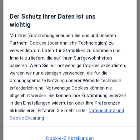
Praxis Lea Stelzer Heilpraktikerin
Dieser Arzt bzw. diese Ärztin bietet keine Online-Terminbuchung an diesem Standort an.
Der Schutz ihrer Daten ist uns
wichtig
Terminanfrage senden
Mit Ihrer Zustimmung erlauben Sie uns und unseren
Partnern, Cookies (oder ähnliche Technologien) zu
verwenden, um Daten für Statistiken zu sammeln und
Inhalte zu liefern, die auf Ihren Surfgewohnheiten
basieren. Wenn Sie nur notwendige Cookies akzeptieren,
werden wir nur diejenigen verwenden, die für die
ordnungsgemäße Nutzung unserer Website technisch
erforderlich sind. Notwendige Cookies können nie
abgelehnt werden. Sie können Ihre Zustimmung jederzeit
Louis Lipka
in den Einstellungen widerrufen oder Ihre Präferenzen
Osteopath
aktualisieren. Erfahren Sie mehr unter
Datenschutz und
Kanalstr. 6, München
•
Zu Google Maps
Cookie Erklärung
Osteopathie und Physiotherapie am Isartor Holger Senf Physiotherapie
Privatpraxis
Cookie-Einstellungen