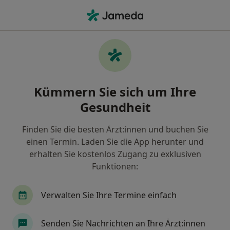
Ha
Ultraschalluntersuchung • Bedburg-Hau, Nordrhein-Westfalen
Filter & Sortierung
• 1
Zu Google Map
Ultraschalluntersuchung, Bedburg-Hau
Kümmern Sie sich um Ihre
Wie wir die Suchergebnisse sortieren
Gesundheit
Finden Sie die besten Ärzt:innen und buchen Sie
Welche Terminart möchten Sie buchen?
einen Termin. Laden Sie die App herunter und
Ultraschalluntersuchung
erhalten Sie kostenlos Zugang zu exklusiven
Funktionen:
Verwalten Sie Ihre Termine einfach
Senden Sie Nachrichten an Ihre Ärzt:innen