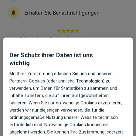
Erhalten Sie Benachrichtigungen
M.Sc. Ahmad Abdulrahman
Viszeralchirurg
Sehr beliebt: Patient:innen bevorzugen es,
Voßheider Str. 214, Goch
•
Zu Google Maps
Arzttermine mit der App zu buchen
Wilhelm-Anton-Hospital Klinik f. Allgemein-,Visceral- und Thoraxchirurgie
Der Schutz ihrer Daten ist uns
Privatpraxis
wichtig
Dieser Arzt bzw. diese Ärztin bietet keine Online-Terminbuchung an diesem Standort an.
Mit Ihrer Zustimmung erlauben Sie uns und unseren
Terminanfrage senden
Partnern, Cookies (oder ähnliche Technologien) zu
verwenden, um Daten für Statistiken zu sammeln und
Inhalte zu liefern, die auf Ihren Surfgewohnheiten
basieren. Wenn Sie nur notwendige Cookies akzeptieren,
werden wir nur diejenigen verwenden, die für die
ordnungsgemäße Nutzung unserer Website technisch
erforderlich sind. Notwendige Cookies können nie
abgelehnt werden. Sie können Ihre Zustimmung jederzeit