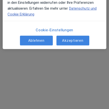
in den Einstellungen widerrufen oder Ihre Präferenzen
aktualisieren. Erfahren Sie mehr unter
Datenschutz und
Bettina Unruh
Cookie Erklärung
·
Mehr
Frauenärztin (Gynäkologin)
3 Bewertungen
Cookie-Einstellungen
Hagsche Str. 52, Kleve
•
Zu Google Maps
Ablehnen
Akzeptieren
Praxis Dr.med. Susanne Krebber Fachärztin für Frauenheilkunde und Geburtshilfe
Dieser Arzt bzw. diese Ärztin bietet keine Online-Terminbuchung an diesem Standort an.
Terminanfrage senden