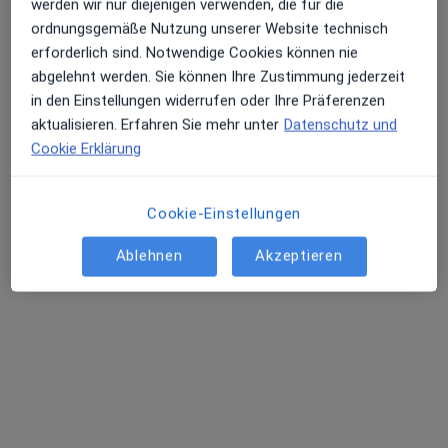
werden wir nur diejenigen verwenden, die für die
ordnungsgemäße Nutzung unserer Website technisch
erforderlich sind. Notwendige Cookies können nie
abgelehnt werden. Sie können Ihre Zustimmung jederzeit
in den Einstellungen widerrufen oder Ihre Präferenzen
aktualisieren. Erfahren Sie mehr unter
Datenschutz und
Cookie Erklärung
Dr. med. Simon Hörster
Internist, Gastroenterologe, Ernährungsmediziner
Cookie-Einstellungen
57 Bewertungen
Ablehnen
Akzeptieren
Zu Google
Odenkirchener Str. 43, Mönchengladbach
•
Maps
Gastropraxis am AMZ Dr.med. Simon Hörster Dirk Asdonk Dr.med. Philipp Bender u.w.
Dieser Arzt bzw. diese Ärztin bietet keine Online-Terminbuchung an diesem Standort an.
Terminanfrage senden