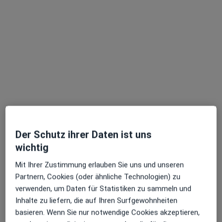
Gastropraxis am AMZ Dr.med. Simon
Hörster Dirk Asdonk Dr.med. Philipp
Bender u.w.
Gemeinschaftspraxis
107 Bewertungen
Zu Google
Odenkirchener Str. 43, Mönchengladbach
•
Maps
Der Schutz ihrer Daten ist uns
Gastropraxis am AMZ Dr.med. Simon Hörster Dirk Asdonk Dr.med. Philipp Bender u.w.
wichtig
Ultraschalluntersuchung
Kein Preis angegeben
Mit Ihrer Zustimmung erlauben Sie uns und unseren
Keine Online-Terminbuchung über jameda verfügbar
Partnern, Cookies (oder ähnliche Technologien) zu
verwenden, um Daten für Statistiken zu sammeln und
Profil anzeigen
Inhalte zu liefern, die auf Ihren Surfgewohnheiten
basieren. Wenn Sie nur notwendige Cookies akzeptieren,