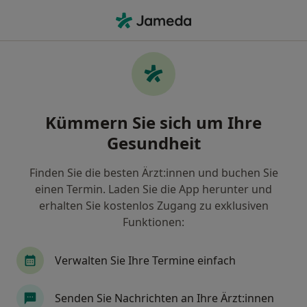
Ha
Ultraschalluntersuchung • Erkelenz, Nordrhein-Westfalen
Filter & Sortierung
• 1
Zu Google Map
Ultraschalluntersuchung, Erkelenz
Kümmern Sie sich um Ihre
Wie wir die Suchergebnisse sortieren
Gesundheit
Finden Sie die besten Ärzt:innen und buchen Sie
Welche Terminart möchten Sie buchen?
einen Termin. Laden Sie die App herunter und
Ultraschalluntersuchung
erhalten Sie kostenlos Zugang zu exklusiven
Funktionen:
Verwalten Sie Ihre Termine einfach
Senden Sie Nachrichten an Ihre Ärzt:innen