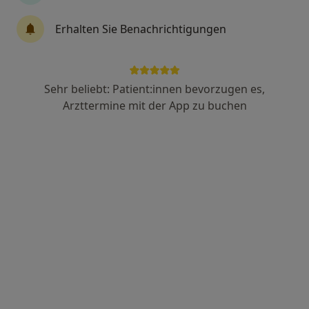
Erhalten Sie Benachrichtigungen
Dr. med. Marya Faqiryar
Internistin, Endokrinologin & Diabetologin,
Sehr beliebt: Patient:innen bevorzugen es,
Notfallmedizinerin
20 Bewertungen
Arzttermine mit der App zu buchen
Königstr. 90, Grevenbroich
•
Zu Google Maps
MVZ Praxis Königstraße
Dieser Arzt bzw. diese Ärztin bietet keine Online-Terminbuchung an diesem Standort an.
Terminanfrage senden