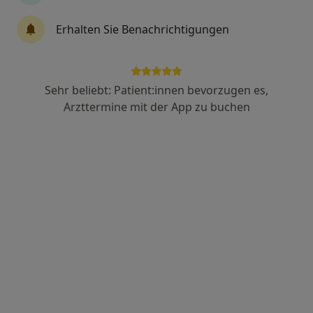
Erhalten Sie Benachrichtigungen
Dr. med. dent. Anne Herberger
·
Mehr
Zahnärztin
Sehr beliebt: Patient:innen bevorzugen es,
32 Bewertungen
Arzttermine mit der App zu buchen
Weinstr. 49, Deidesheim
•
Zu Google Maps
Musenhof-Zahnklinik
Dieser Arzt bzw. diese Ärztin bietet keine Online-Terminbuchung an diesem Standort an.
Terminanfrage senden