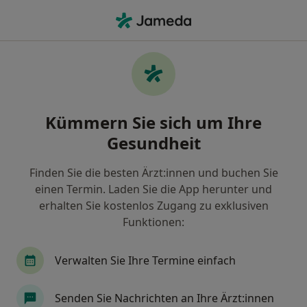
Ha
Wurzelbehandlung (Endodontie) • Deidesheim, Rheinland-Pfalz
Filter & Sortierung
• 1
Zu Google Map
Wurzelbehandlung (Endodontie),
Kümmern Sie sich um Ihre
Deidesheim
Gesundheit
Wie wir die Suchergebnisse sortieren
Finden Sie die besten Ärzt:innen und buchen Sie
einen Termin. Laden Sie die App herunter und
Welche Terminart möchten Sie buchen?
erhalten Sie kostenlos Zugang zu exklusiven
Endodontologie
Wurzelbehandlung (Endodont
Funktionen:
Verwalten Sie Ihre Termine einfach
Senden Sie Nachrichten an Ihre Ärzt:innen