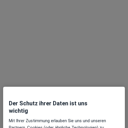
Samy Wared
·
Mehr
Zahnarzt
18 Bewertungen
Zu Google
Römerweg 28, Wachenheim an der Weinstraße
•
Maps
Zahnärzte im Römerweg Praxis für ästhetische Zahnheilkunde
Dieser Arzt bzw. diese Ärztin bietet keine Online-Terminbuchung an diesem Standort an.
Terminanfrage senden
Der Schutz ihrer Daten ist uns
wichtig
Mit Ihrer Zustimmung erlauben Sie uns und unseren
Partnern, Cookies (oder ähnliche Technologien) zu