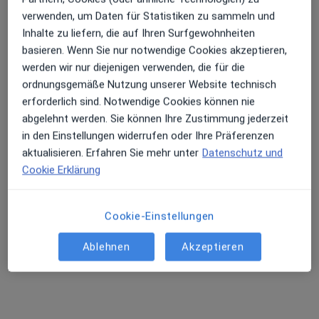
verwenden, um Daten für Statistiken zu sammeln und
Inhalte zu liefern, die auf Ihren Surfgewohnheiten
basieren. Wenn Sie nur notwendige Cookies akzeptieren,
Zahnärzte im Römerweg Praxis für
werden wir nur diejenigen verwenden, die für die
ordnungsgemäße Nutzung unserer Website technisch
ästhetische Zahnheilkunde
erforderlich sind. Notwendige Cookies können nie
Gemeinschaftspraxis
1 Bewertung
abgelehnt werden. Sie können Ihre Zustimmung jederzeit
in den Einstellungen widerrufen oder Ihre Präferenzen
aktualisieren. Erfahren Sie mehr unter
Datenschutz und
Zu Google
Römerweg 28, Wachenheim an der Weinstraße
•
Cookie Erklärung
Maps
Zahnärzte im Römerweg Praxis für ästhetische Zahnheilkunde
Endodontologie
Kein Preis angegeben
Cookie-Einstellungen
Keine Online-Terminbuchung über jameda verfügbar
Ablehnen
Akzeptieren
Profil anzeigen