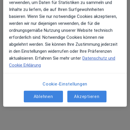
verwenden, um Daten für Statistiken zu sammeln und
Inhalte zu liefern, die auf Ihren Surfgewohnheiten
basieren. Wenn Sie nur notwendige Cookies akzeptieren,
werden wir nur diejenigen verwenden, die für die
ordnungsgemäße Nutzung unserer Website technisch
erforderlich sind. Notwendige Cookies können nie
abgelehnt werden. Sie können Ihre Zustimmung jederzeit
in den Einstellungen widerrufen oder Ihre Präferenzen
aktualisieren. Erfahren Sie mehr unter
Datenschutz und
Hussam Alkazah
Cookie Erklärung
Zahnarzt
98 Bewertungen
Cookie-Einstellungen
Nördliche Bergstr. 60, Weinheim
•
Zu Google Maps
Ablehnen
Akzeptieren
Zahnarztpraxis Hussam Alkazah Zahnarzt
Dieser Arzt bzw. diese Ärztin bietet keine Online-Terminbuchung an diesem Standort an.
Terminanfrage senden