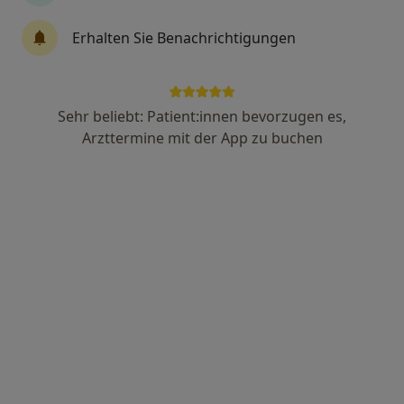
Anzeige
Erhalten Sie Benachrichtigungen
Jörg Freter
·
Mehr
Zahnarzt
200 Bewertungen
Sehr beliebt: Patient:innen bevorzugen es,
Arzttermine mit der App zu buchen
Friedrichsring 46, Mannheim
•
Zu Google Maps
Zahnarztpraxis Freter | Zahnarzt Mannheim
Dieser Arzt bzw. diese Ärztin bietet keine Online-Terminbuchung an diesem Standort an.
Terminanfrage senden