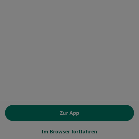
Eisenbahnstr. 53, Böhl-Iggelheim
•
Zu Google Maps
Praxis Dr. Daniel Zürker Zahnarzt
Dieser Arzt bzw. diese Ärztin bietet keine Online-Terminbuchung an diesem Standort an.
Terminanfrage senden
Dr. med. Anne-Katrin König
·
Mehr
Zahnärztin
Zur App
2 Bewertungen
Im Browser fortfahren
Kurbrunnenstr. 9, Bad Dürkheim
•
Zu Google Maps