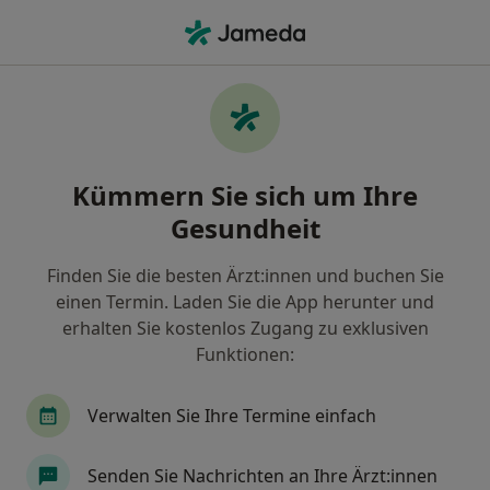
Ha
Zahnarzt • Deidesheim, Rheinland-Pfalz
Filter & Sortierung
Zu Google Maps
Zahnarzt in Deidesheim: Termin buchen
Kümmern Sie sich um Ihre
mit jameda
Gesundheit
Finden Sie Zahnärzte in Deidesheim und buchen Sie
online ohne zusätzliche Kosten.
Finden Sie die besten Ärzt:innen und buchen Sie
Wie wir die Suchergebnisse sortieren
einen Termin. Laden Sie die App herunter und
erhalten Sie kostenlos Zugang zu exklusiven
Funktionen:
Verwalten Sie Ihre Termine einfach
Senden Sie Nachrichten an Ihre Ärzt:innen