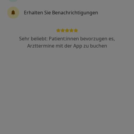
Anzeige
Erhalten Sie Benachrichtigungen
Jörg Freter
·
Mehr
Zahnarzt
200 Bewertungen
Sehr beliebt: Patient:innen bevorzugen es,
Arzttermine mit der App zu buchen
Friedrichsring 46, Mannheim
•
Zu Google Maps
Zahnarztpraxis Freter | Zahnarzt Mannheim
Dieser Arzt bzw. diese Ärztin bietet keine Online-Terminbuchung an diesem Standort an.
Terminanfrage senden