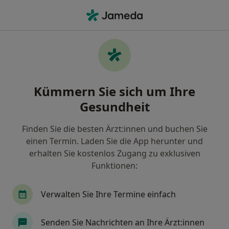
Ha
Zahnarzt • Deidesheim, Rheinland-Pfalz
Filter & Sortierung
Zu Google Maps
Zahnarzt in Deidesheim: Termin buchen
Kümmern Sie sich um Ihre
mit jameda
Gesundheit
Finden Sie Zahnärzte in Deidesheim und buchen Sie
online ohne zusätzliche Kosten.
Finden Sie die besten Ärzt:innen und buchen Sie
Wie wir die Suchergebnisse sortieren
einen Termin. Laden Sie die App herunter und
erhalten Sie kostenlos Zugang zu exklusiven
Funktionen:
Verwalten Sie Ihre Termine einfach
Senden Sie Nachrichten an Ihre Ärzt:innen