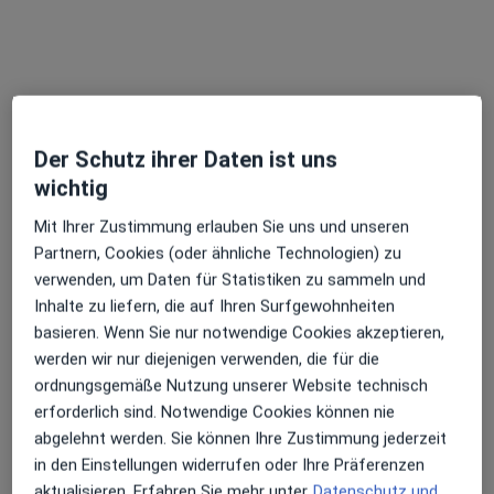
Dr. med. dent. Norbert Wilk
Zahnarzt
4 Bewertungen
Weinstr. 11, Deidesheim
•
Zu Google Maps
Der Schutz ihrer Daten ist uns
Praxis Dr.med.dent. Norbert Wilk Zahnarzt
wichtig
Dieser Arzt bzw. diese Ärztin bietet keine Online-Terminbuchung an diesem Standort an.
Mit Ihrer Zustimmung erlauben Sie uns und unseren
Terminanfrage senden
Partnern, Cookies (oder ähnliche Technologien) zu
verwenden, um Daten für Statistiken zu sammeln und
Inhalte zu liefern, die auf Ihren Surfgewohnheiten
basieren. Wenn Sie nur notwendige Cookies akzeptieren,
werden wir nur diejenigen verwenden, die für die
ordnungsgemäße Nutzung unserer Website technisch
erforderlich sind. Notwendige Cookies können nie
abgelehnt werden. Sie können Ihre Zustimmung jederzeit
in den Einstellungen widerrufen oder Ihre Präferenzen
aktualisieren. Erfahren Sie mehr unter
Datenschutz und