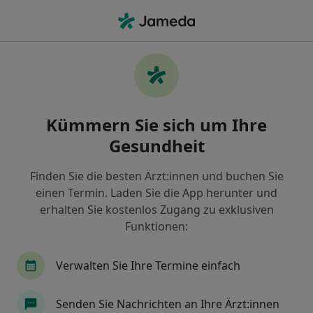
Ha
Zahnimplantation • Lohr am Main, Bayern
Filter & Sortierung
• 1
Zu Google Map
Zahnimplantation, Lohr am Main
Kümmern Sie sich um Ihre
Wie wir die Suchergebnisse sortieren
Gesundheit
Finden Sie die besten Ärzt:innen und buchen Sie
Welche Terminart möchten Sie buchen?
einen Termin. Laden Sie die App herunter und
Implantologie
Zahnimplantation
erhalten Sie kostenlos Zugang zu exklusiven
Funktionen:
Verwalten Sie Ihre Termine einfach
Senden Sie Nachrichten an Ihre Ärzt:innen