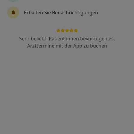
Erhalten Sie Benachrichtigungen
Dr. med. dent. Michael Gmöhling
·
Mehr
Zahnarzt
108 Bewertungen
Sehr beliebt: Patient:innen bevorzugen es,
Arzttermine mit der App zu buchen
Ludwigstr. 9, Lohr am Main
•
Zu Google Maps
Dr. Gmöhling & Kollegen
Dieser Arzt bzw. diese Ärztin bietet keine Online-Terminbuchung an diesem Standort an.
Terminanfrage senden