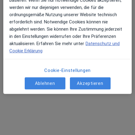
basieren. Wenn Sie nur notwendige Cookies akzeptieren,
werden wir nur diejenigen verwenden, die für die
ordnungsgemäße Nutzung unserer Website technisch
erforderlich sind. Notwendige Cookies können nie
abgelehnt werden. Sie können Ihre Zustimmung jederzeit
Frank Haase
in den Einstellungen widerrufen oder Ihre Präferenzen
·
Mehr
Zahnarzt
aktualisieren. Erfahren Sie mehr unter
Datenschutz und
8 Bewertungen
Cookie Erklärung
Hauptstr. 51, Lohr am Main
•
Zu Google Maps
Cookie-Einstellungen
Praxis Frank Haase Zahnarzt
Dieser Arzt bzw. diese Ärztin bietet keine Online-Terminbuchung an diesem Standort an.
Ablehnen
Akzeptieren
Terminanfrage senden