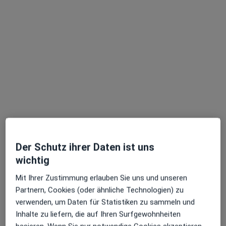
Dr. Gmöhling & Kollegen
Gemeinschaftspraxis
93 Bewertungen
Ludwigstr. 9, Lohr am Main
•
Zu Google Maps
Dr. Gmöhling & Kollegen
Zahnimplantation
Kein Preis angegeben
Implantologie
Kein Preis angegeben
Keine Online-Terminbuchung über jameda verfügbar
Der Schutz ihrer Daten ist uns
wichtig
Profil anzeigen
Mit Ihrer Zustimmung erlauben Sie uns und unseren
Partnern, Cookies (oder ähnliche Technologien) zu
verwenden, um Daten für Statistiken zu sammeln und
Inhalte zu liefern, die auf Ihren Surfgewohnheiten