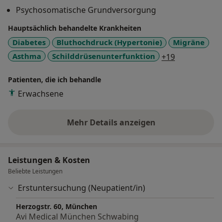
60 in Schwabing West in München behandeln Sie
Psychosomatische Grundversorgung
Ihre Dr. Lena Heinzinger
erfahrene Hausärzt:innen umfassend und einfühlsam,
Hauptsächlich behandelte Krankheiten
sowohl in Deutsch als auch Englisch und vielen
weiteren Sprachen. Bei avi verknüpfen wir persönliche
Diabetes
Bluthochdruck (Hypertonie)
Migräne
Fürsorge mit moderner Technologie, um Ihnen eine
a11y_sr_mor
Asthma
Schilddrüsenunterfunktion
+19
umfängliche und komfortable medizinische
Versorgung zu bieten, vor Ort und sogar online.
Patienten, die ich behandle
Erwachsene
Mehr Details anzeigen
über Erfahrungen
Leistungen & Kosten
Beliebte Leistungen
Erstuntersuchung (Neupatient/in)
Herzogstr. 60, München
Avi Medical München Schwabing