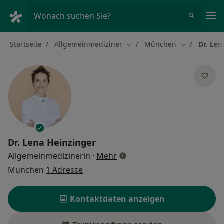
Ha
Wonach suchen Sie?
Startseite
Allgemeinmediziner
München
Dr. Len
Stadt ändern
Stadt ändern
Dr.
Lena Heinzinger
über Spezialisierungen
Allgemeinmedizinerin
·
Mehr
München
1 Adresse
Kontaktdaten anzeigen