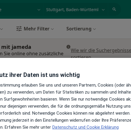
et, Erkrankung, Name
z.B. Berlin
Mehr Filter
Sortierung
n mit jameda
Wie wir die Suchergebniss
 Sie online ohne zusätzliche
sortieren
tz ihrer Daten ist uns wichtig
r
Heute
Morgen
Mo,
Di,
8 Aug
9 Aug
10 Aug
11 Aug
Zustimmung erlauben Sie uns und unseren Partnern, Cookies (oder äh
n
en) zu verwenden, um Daten für Statistiken zu sammeln und Inhalte 
ren Surfgewohnheiten basieren. Wenn Sie nur notwendige Cookies ak
Online-Terminbuchung nicht verfügbar
 nur diejenigen verwenden, die für die ordnungsgemäße Nutzung uns
Terminanfrage senden
erforderlich sind. Notwendige Cookies können nie abgelehnt werden.
ps
mmung jederzeit in den Einstellungen widerrufen oder Ihre Präferenz
en. Erfahren Sie mehr unter
Datenschutz und Cookie Erklärung