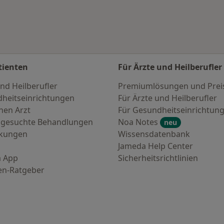
tienten
Für Ärzte und Heilberufler
nd Heilberufler
Premiumlösungen und Prei
heitseinrichtungen
Für Ärzte und Heilberufler
nen Arzt
Für Gesundheitseinrichtun
 gesuchte Behandlungen
Noa Notes
neu
nkungen
Wissensdatenbank
Jameda Help Center
 App
Sicherheitsrichtlinien
en-Ratgeber