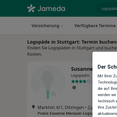
Fachgebi
Versicherung
Verfügbare Termine
Logopäde in Stuttgart: Termin buche
Finden Sie Logopäden in Stuttgart und buchen
Kosten.
Der Schu
Susanne Menaue
Logopädin
Mit Ihrer 
2 Bewertunge
Technologi
die auf Ih
werden wir
technisch 
Marktstr. 6/1, Ditzingen
•
Zu Google Ma
Ihre Zusti
Praxis Susanne Menauer Logopädie
aktualisier