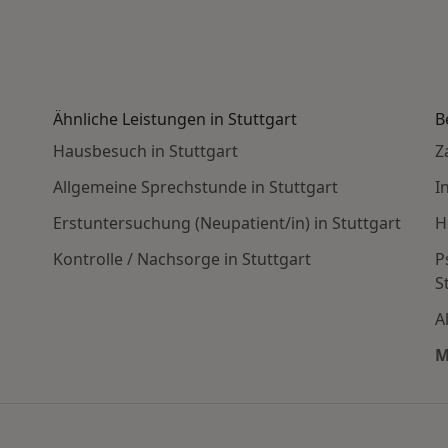
Ähnliche Leistungen in Stuttgart
B
Hausbesuch in Stuttgart
Z
Allgemeine Sprechstunde in Stuttgart
I
Erstuntersuchung (Neupatient/in) in Stuttgart
H
Kontrolle / Nachsorge in Stuttgart
P
S
A
 den beliebtesten Städten
M