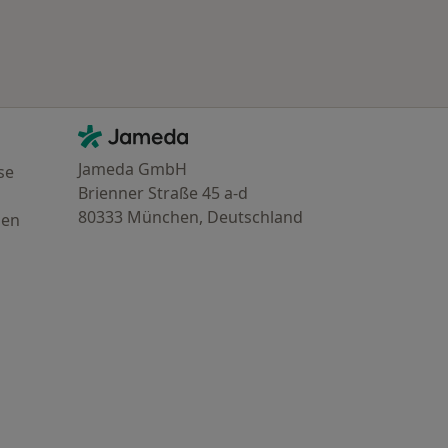
Kontakt
Jameda - Startseite
Jameda GmbH
se
Brienner Straße 45 a-d
80333 München, Deutschland
gen