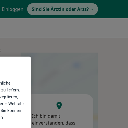
Einloggen
Sind Sie Ärztin oder Arzt?
e
Mi,
Do,
Fr,
12 Aug
13 Aug
14 Aug
nliche
zu liefern,
zeptieren,
erer Website
 Sie können
Ich bin damit
en
einverstanden, dass