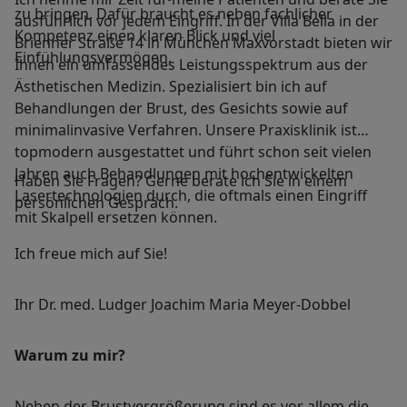
zu bringen. Dafür braucht es neben fachlicher
ausführlich vor jedem Eingriff. In der Villa Bella in der
Kompetenz einen klaren Blick und viel
Brienner Straße 14 in München Maxvorstadt bieten wir
Einfühlungsvermögen.
Ihnen ein umfassendes Leistungsspektrum aus der
Ästhetischen Medizin. Spezialisiert bin ich auf
Behandlungen der Brust, des Gesichts sowie auf
minimalinvasive Verfahren. Unsere Praxisklinik ist
topmodern ausgestattet und führt schon seit vielen
Jahren auch Behandlungen mit hochentwickelten
Haben Sie Fragen? Gerne berate ich Sie in einem
Lasertechnologien durch, die oftmals einen Eingriff
persönlichen Gespräch.
mit Skalpell ersetzen können.
Ich freue mich auf Sie!
Ihr Dr. med. Ludger Joachim Maria Meyer-Dobbel
Warum zu mir?
Neben der Brustvergrößerung sind es vor allem die