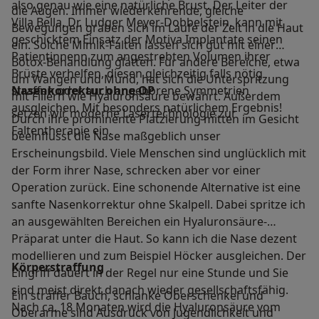
also genau wie eine natürliche Brust. Der Leiter der
die Augen. Immer wiederkehrende, gleiche
Villa Bella, Dr. Ludger Meyer-Dobbelstein, kann mit
Bewegungen graben sich im Laufe der Zeit in die Haut
geschicktem Einsatz der Motiva Implantate seinen
ein. Solche Mimik-Falten lassen sich gut mit einer
Patientinnenn zum angestrebten Volumen ihrer
Botox-Behandlung glätten. Für andere Bereiche, etwa
Brüste verhelfen, diesen gleichzeitig falls nötig
um Wangen und Mund, hat sich die Unterspritzung
straffen oder auch angeborene Symmetrien
Nasenkorrektur ohne OP
mit Fillern wie Hyaluronsäure bewährt. Außerdem
ausgleichen. Mit besonders natürlichem Ergebnis!
setzen wir moderne Lasertechnologie zur
Durch ihre prominente Platzierung mitten im Gesicht
Faltentherapie ein.
beeinflusst die Nase maßgeblich unser
Erscheinungsbild. Viele Menschen sind unglücklich mit
der Form ihrer Nase, schrecken aber vor einer
Operation zurück. Eine schonende Alternative ist eine
sanfte Nasenkorrektur ohne Skalpell. Dabei spritze ich
an ausgewählten Bereichen ein Hyaluronsäure-
Präparat unter die Haut. So kann ich die Nase dezent
modellieren und zum Beispiel Höcker ausgleichen. Der
Körperstraffung
Eingriff dauert in der Regel nur eine Stunde und Sie
sind meist direkt danach wieder gesellschaftsfähig.
Ein straffer Bauch, schlanke Oberschenkel und
Nach ca. 18 Monaten wird die Hyaluronsäure vom
Oberarme sind Ausdruck von Jugendlichkeit und