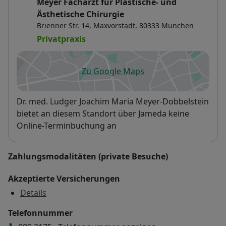
Meyer Facharzt für Plastische- und
Ästhetische Chirurgie
Brienner Str. 14,
Maxvorstadt
, 80333
München
Privatpraxis
Zu Google Maps
öffnet in einer neuen Registe
Verfügbarkeit
Dr. med. Ludger Joachim Maria Meyer-Dobbelstein
bietet an diesem Standort über Jameda keine
Online-Terminbuchung an
Zahlungsmodalitäten (private Besuche)
Akzeptierte Versicherungen
Details
Telefonnummer