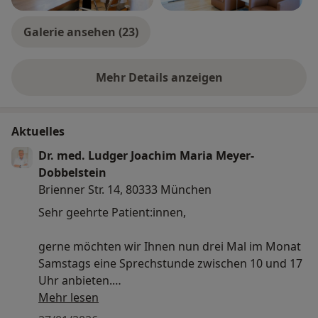
Galerie ansehen (23)
Mehr Details anzeigen
über Erfahrungen
Aktuelles
Dr. med. Ludger Joachim Maria Meyer-
Dobbelstein
Brienner Str. 14, 80333 München
Sehr geehrte Patient:innen,
gerne möchten wir Ihnen nun drei Mal im Monat
Samstags eine Sprechstunde zwischen 10 und 17
Uhr anbieten.
Mehr lesen
Kontaktieren Sie uns hierzu sehr gerne in unserer