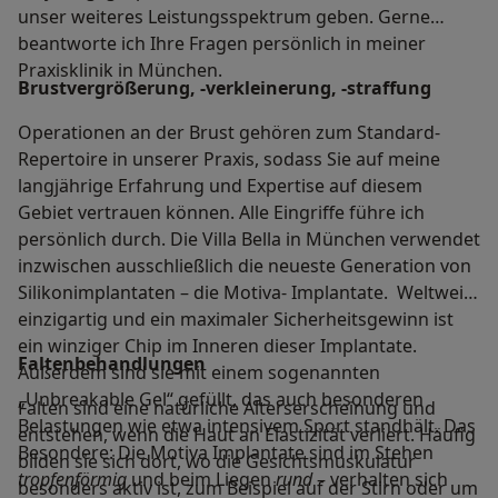
unser weiteres Leistungsspektrum geben. Gerne
beantworte ich Ihre Fragen persönlich in meiner
Praxisklinik in München.
Brustvergrößerung, -verkleinerung, -straffung
Operationen an der Brust gehören zum Standard-
Repertoire in unserer Praxis, sodass Sie auf meine
langjährige Erfahrung und Expertise auf diesem
Gebiet vertrauen können. Alle Eingriffe führe ich
persönlich durch. Die Villa Bella in München verwendet
inzwischen ausschließlich die neueste Generation von
Silikonimplantaten – die Motiva- Implantate. Weltweit
einzigartig und ein maximaler Sicherheitsgewinn ist
ein winziger Chip im Inneren dieser Implantate.
Faltenbehandlungen
Außerdem sind sie mit einem sogenannten
„Unbreakable Gel“ gefüllt, das auch besonderen
Falten sind eine natürliche Alterserscheinung und
Belastungen wie etwa intensivem Sport standhält. Das
entstehen, wenn die Haut an Elastizität verliert. Häufig
Besondere: Die Motiva Implantate sind im Stehen
bilden sie sich dort, wo die Gesichtsmuskulatur
tropfenförmig
und beim Liegen
rund
– verhalten sich
besonders aktiv ist, zum Beispiel auf der Stirn oder um