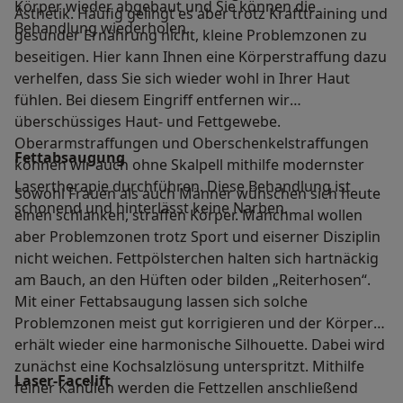
Körper wieder abgebaut und Sie können die
Ästhetik. Häufig gelingt es aber trotz Krafttraining und
Behandlung wiederholen.
gesunder Ernährung nicht, kleine Problemzonen zu
beseitigen. Hier kann Ihnen eine Körperstraffung dazu
verhelfen, dass Sie sich wieder wohl in Ihrer Haut
fühlen. Bei diesem Eingriff entfernen wir
überschüssiges Haut- und Fettgewebe.
Oberarmstraffungen und Oberschenkelstraffungen
Fettabsaugung
können wir auch ohne Skalpell mithilfe modernster
Lasertherapie durchführen. Diese Behandlung ist
Sowohl Frauen als auch Männer wünschen sich heute
schonend und hinterlässt keine Narben.
einen schlanken, straffen Körper. Manchmal wollen
aber Problemzonen trotz Sport und eiserner Disziplin
nicht weichen. Fettpölsterchen halten sich hartnäckig
am Bauch, an den Hüften oder bilden „Reiterhosen“.
Mit einer Fettabsaugung lassen sich solche
Problemzonen meist gut korrigieren und der Körper
erhält wieder eine harmonische Silhouette. Dabei wird
zunächst eine Kochsalzlösung unterspritzt. Mithilfe
Laser-Facelift
feiner Kanülen werden die Fettzellen anschließend