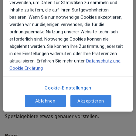
verwenden, um Daten für Statistiken zu sammeln und
Eine solche Kooperation gab es bisher noch nicht: In
Inhalte zu liefern, die auf Ihren Surfgewohnheiten
der Villa Bella München sind ab jetzt Experten der
basieren. Wenn Sie nur notwendige Cookies akzeptieren,
Mund Kiefer Gesichtschirurgie UND der Plastisch-
werden wir nur diejenigen verwenden, die für die
Ästhetischen Chirurgie für Sie da.
Kombinierte
ordnungsgemäße Nutzung unserer Website technisch
Behandlungen in nur EINER OP, mit nur EINER
erforderlich sind. Notwendige Cookies können nie
Ausfallzeit sind nun möglich
. Eine umfassende
abgelehnt werden. Sie können Ihre Zustimmung jederzeit
Beratung, welche der Behandlungen beider
in den Einstellungen widerrufen oder Ihre Präferenzen
Fachrichtungen für Sie Sinn machen würde, erwartet
aktualisieren. Erfahren Sie mehr unter
Datenschutz und
Sie!
Meine Behandlungs­schwerpunkte
Cookie Erklärung
In unserer topausgestatteten Praxisklinik Villa Bella im
Herzen von München bieten wir Ihnen Beauty-
Cookie-Einstellungen
Behandlungen auf höchstem Niveau. Dabei setzen wir
Ablehnen
Akzeptieren
– wo immer möglich – auf schonende, minimalinvasive
Verfahren. Hier möchte ich Ihnen unsere drei
Spezialgebiete etwas genauer vorstellen.
Brust