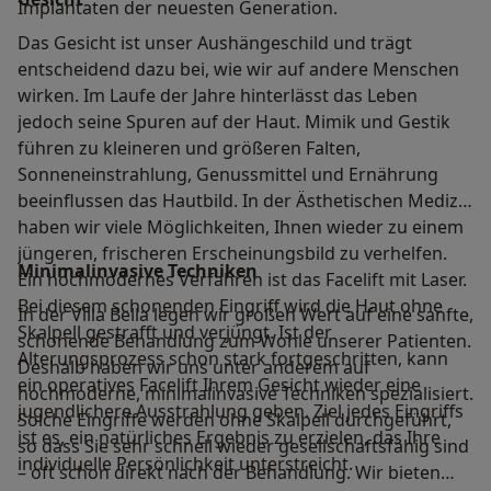
Implantaten der neuesten Generation.
Das Gesicht ist unser Aushängeschild und trägt
entscheidend dazu bei, wie wir auf andere Menschen
wirken. Im Laufe der Jahre hinterlässt das Leben
jedoch seine Spuren auf der Haut. Mimik und Gestik
führen zu kleineren und größeren Falten,
Sonneneinstrahlung, Genussmittel und Ernährung
beeinflussen das Hautbild. In der Ästhetischen Medizin
haben wir viele Möglichkeiten, Ihnen wieder zu einem
jüngeren, frischeren Erscheinungsbild zu verhelfen.
Minimalinvasive Techniken
Ein hochmodernes Verfahren ist das Facelift mit Laser.
Bei diesem schonenden Eingriff wird die Haut ohne
In der Villa Bella legen wir großen Wert auf eine sanfte,
Skalpell gestrafft und verjüngt. Ist der
schonende Behandlung zum Wohle unserer Patienten.
Alterungsprozess schon stark fortgeschritten, kann
Deshalb haben wir uns unter anderem auf
ein operatives Facelift Ihrem Gesicht wieder eine
hochmoderne, minimalinvasive Techniken spezialisiert.
jugendlichere Ausstrahlung geben. Ziel jedes Eingriffs
Solche Eingriffe werden ohne Skalpell durchgeführt,
ist es, ein natürliches Ergebnis zu erzielen, das Ihre
so dass Sie sehr schnell wieder gesellschaftsfähig sind
individuelle Persönlichkeit unterstreicht.
– oft schon direkt nach der Behandlung. Wir bieten