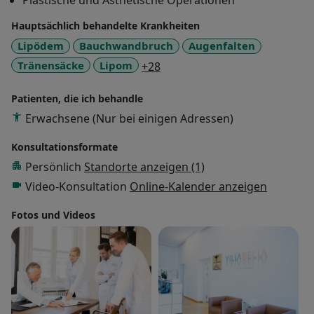
Plastische und Ästhetische Operationen
Tätigkeit in der Villa Bella bin ich auch in der Forschung
Hauptsächlich behandelte Krankheiten
tätig und habe zahlreiche experimentelle und klinische
Studien sowie Fachbeiträge veröffentlich. Ich bin
Lipödem
Bauchwandbruch
Augenfalten
Mitglied in den relevanten Fachgesellschaften, halte
a11y_sr_more_diseases
Tränensäcke
Lipom
+28
regelmäßig Vorträge auf nationalen und
internationalen Konferenzen und wurde im Jahr 2000
Patienten, die ich behandle
mit dem Forschungsförderpreis der Walter-Schulz-
Erwachsene (Nur bei einigen Adressen)
Stiftung an der Ludwig-Maximilians-Universität
ausgezeichnet.
Konsultationsformate
Persönlich
Standorte anzeigen (1)
Video-Konsultation
Online-Kalender anzeigen
Fotos und Videos