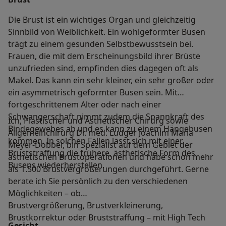
Die Brust ist ein wichtiges Organ und gleichzeitig
Sinnbild von Weiblichkeit. Ein wohlgeformter Busen
trägt zu einem gesunden Selbstbewusstsein bei.
Frauen, die mit dem Erscheinungsbild ihrer Brüste
unzufrieden sind, empfinden dies dagegen oft als
Makel. Das kann ein sehr kleiner, ein sehr großer oder
ein asymmetrisch geformter Busen sein. Mit
fortgeschrittenem Alter oder nach einer
Schwangerschaft nimmt zudem die Spannkraft des
Ich, Plastischer und Ästhetischer Chirurg sowie
Bindegewebes ab und es kann zu einem Hängebusen
Allgemeinchirurg Dr. med. Ludger Joachim Maria
kommen. In solchen Fällen lässt sich mit einer
Meyer-Dobbel, bin Spezialist auf dem Gebiet der
Bruststraffung die frühere, ästhetische Form des
ästhetischen Brustoperationen und habe schon mehr
Busens wiederherstellen.
als 1.500 Brustvergrößerungen durchgeführt. Gerne
berate ich Sie persönlich zu den verschiedenen
Möglichkeiten – ob
Brustvergrößerung, Brustverkleinerung,
Brustkorrektur oder Bruststraffung – mit High Tech
Gesicht