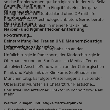
solche Problemzonen gut korrigieren. In der Villa Bella
Augenlidstraffungen
können wir Ihnen diesen Eingriff als eine der ganz
Ohrenkorrekturen
wenigen Praxen in Deutschland ohne OP mithilfe
Kinnkorrekturen
modernster Lasertechnologie anbieten. Gerne berate
Halsstraffungen
ich Sie dazu persönlich in meiner Praxisklinik.
Narben- und Pigmentflecken-Entfernung
Po-Straffung
Beinstraffung (bei Frauen UND Männern)Sonstige
Informationen über mich
Meine Facharztausbildung habe ich an der
Unfallchirurgie in Paderborn, der Kinderchirurgie in
Oberhausen und am San Francisco Medical Center
absolviert. Anschließend war ich an der Chirurgischen
Klinik und Polyklinik des Klinikums Großhadern in
München tätig. Es folgten Anstellungen als Leitender
Oberarzt in Münster, als Chefarzt für Plastische
Chirurgie und Ärztlicher Direktor in Bocholt sowie als
Über mich
mehr
Leitender Chefarzt in München-Grünwald. 2007 habe
ich meine eigene Praxisklinik in München gegründet,
Weiterbildungen und Tätigkeitsschwerpunkte
deren ärztlicher Leiter ich seither bin. Neben meiner