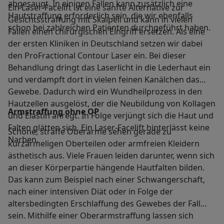
abgesaugt. In einigen Fällen kann zusätzlich eine
Ein Laser-Facelift ist eine sanfte Alternative zur
Hautstraffung erforderlich sein, die wir ebenfalls
Gesichtsstraffung mit Skalpell und kann in vielen
schon bei zahlreichen Patienten durchgeführt haben.
Fällen einen chirurgischen Eingriff ersetzen. Als eine
der ersten Kliniken in Deutschland setzen wir dabei
den ProFractional Contour Laser ein. Bei dieser
Behandlung dringt das Laserlicht in die Lederhaut ein
und verdampft dort in vielen feinen Kanälchen das
Gewebe. Dadurch wird ein Wundheilprozess in den
Hautzellen ausgelöst, der die Neubildung von Kollagen
Armstraffung ohne OP
und Elastin anregt. In Folge verjüngt sich die Haut und
Falten glätten sich. Ein Laser-Facelift hinterlässt keine
Schöne, straffe Oberarme sehen gerade zu
Narben.
kurzärmeligen Oberteilen oder armfreien Kleidern
ästhetisch aus. Viele Frauen leiden darunter, wenn sich
an dieser Körperpartie hängende Hautfalten bilden.
Das kann zum Beispiel nach einer Schwangerschaft,
nach einer intensiven Diät oder in Folge der
altersbedingten Erschlaffung des Gewebes der Fall
sein. Mithilfe einer Oberarmstraffung lassen sich