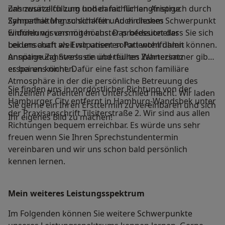
Zahnwurzelfüllung und damit für langfristige
uns zusätzlich zum hohen fachlichen Anspruch durch
Zahnerhaltung zu schaffen. Auch diesem Schwerpunkt
Sympathie Menschlichkeit und ein hohes
widmen wir uns mit höchster professioneller
Einfühlungsvermögen aus. Das bedeutet dass Sie sich
Leidenschaft weil wir unseren Patienten damit
bei uns auch als Erstpatient sofort wohlfühlen können.
unnötige Zahnverluste und teuren Zahnersatz
Anspannung Stress ein überfülltes Wartezimmer gibt
ersparen können.
es bei uns nicht. Dafür eine fast schon familiäre
Atmosphäre in der die persönliche Betreuung des
Sie finden uns in nordöstlicher Richtung von der
einzelnen Patienten den Unterschied macht. Wir laden
Hamburger City entfernt in Hamburg-Wandsbek unter
Sie gerne ein Ihren Ersttermin zu vereinbaren und sich
der Praxisanschrift Tilsiterstraße 2. Wir sind aus allen
Ihr eigenes Bild zu machen!
Richtungen bequem erreichbar. Es würde uns sehr
freuen wenn Sie Ihren Sprechstundentermin
vereinbaren und wir uns schon bald persönlich
kennen lernen.
Mein weiteres Leistungs­spektrum
Im Folgenden können Sie weitere Schwerpunkte