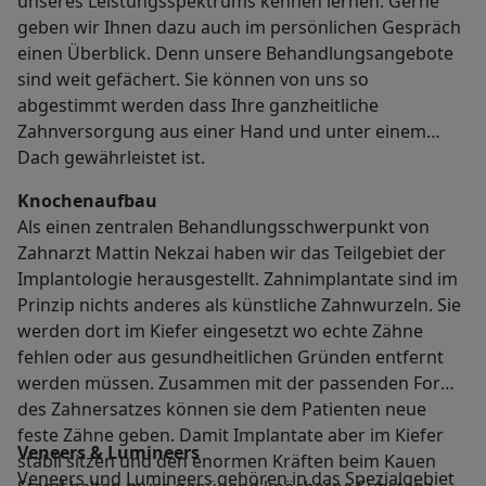
unseres Leistungsspektrums kennen lernen. Gerne
geben wir Ihnen dazu auch im persönlichen Gespräch
einen Überblick. Denn unsere Behandlungsangebote
sind weit gefächert. Sie können von uns so
abgestimmt werden dass Ihre ganzheitliche
Zahnversorgung aus einer Hand und unter einem
Dach gewährleistet ist.
Knochenaufbau
Als einen zentralen Behandlungsschwerpunkt von
Zahnarzt Mattin Nekzai haben wir das Teilgebiet der
Implantologie herausgestellt. Zahnimplantate sind im
Prinzip nichts anderes als künstliche Zahnwurzeln. Sie
werden dort im Kiefer eingesetzt wo echte Zähne
fehlen oder aus gesundheitlichen Gründen entfernt
werden müssen. Zusammen mit der passenden Form
des Zahnersatzes können sie dem Patienten neue
feste Zähne geben. Damit Implantate aber im Kiefer
Veneers & Lumineers
stabil sitzen und den enormen Kräften beim Kauen
Veneers und Lumineers gehören in das Spezialgebiet