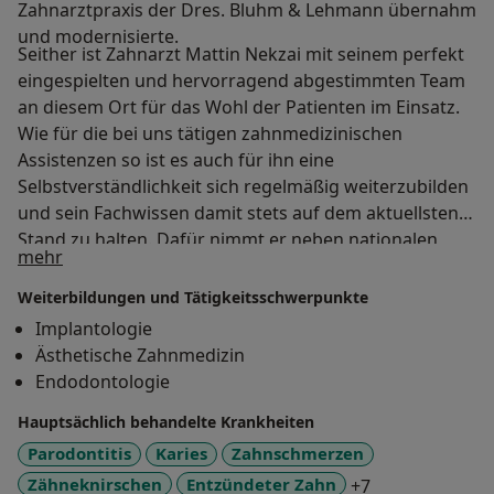
Zahnarztpraxis der Dres. Bluhm & Lehmann übernahm
und modernisierte.
Seither ist Zahnarzt Mattin Nekzai mit seinem perfekt
eingespielten und hervorragend abgestimmten Team
an diesem Ort für das Wohl der Patienten im Einsatz.
Wie für die bei uns tätigen zahnmedizinischen
Assistenzen so ist es auch für ihn eine
Selbstverständlichkeit sich regelmäßig weiterzubilden
und sein Fachwissen damit stets auf dem aktuellsten
Stand zu halten. Dafür nimmt er neben nationalen
Über mich
mehr
auch immer wieder an internationalen Fortbildungen
und Kongressen teil. Außerdem pflegt er eine aktive
Weiterbildungen und Tätigkeitsschwerpunkte
Mitgliedschaft bei der Osteology Foundation in der
Implantologie
Schweiz die maßgeblich für die Vermittlung
Ästhetische Zahnmedizin
innovativer Therapieansätze ist.
Endodontologie
Hauptsächlich behandelte Krankheiten
Parodontitis
Karies
Zahnschmerzen
a11y_sr_more_
Zähneknirschen
Entzündeter Zahn
+7