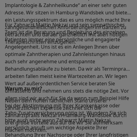
Implantologie & Zahnheilkunde“ an einer sehr guten
Adresse. Wir sitzen in Hamburg-Wandsbek und bieten
ein Leistungsspektrum das es uns möglich macht Ihre
Für Zahnarzt Mattin Nekzai und sein sympathisches
zahngesundheitlichen Anforderungen im Ganzen zu
Team ist die Beratung und Begleitung des einzelnen
betrachten und darauf ganzheitlich mit allen nötigen
Patienten immer eine persönliche und engagierte
Therapieschritten einzugehen.
Angelegenheit. Uns ist es ein Anliegen Ihnen über
optimale Zahntherapien und Zahnleistungen hinaus
auch sehr angenehme und entspannte
Behandlungsabläufe zu bieten. Da wir als Terminpraxis
arbeiten fallen meist keine Wartezeiten an. Wir legen
Wert auf außerordentlichen Service beraten Sie
Warum zu mir?
umfassend und nehmen uns stets die nötige Zeit. Vor
allem sind wir auch für Sie da wenn zum Beispiel Hilfe
Neben dem hohen fachlichen Stand unserer
bei der Abstimmung mit Ihrer Krankenkasse oder
zahnärztlichen Expertise zeichnet sich die
Zahn-Zusatzversicherung nötig ist. Wundern Sie sich
Zahnarztpraxis Nekzai in Hamburg-Wandsbek durch
bitte auch nicht wenn Zahnarzt Mattin Nekzai
drei große Vorteile aus auf die wir Sie aufmerksam
persönlich anruft um wichtige Aspekte Ihrer
machen möchten:
Behandlung Ihrer Nachsorge oder Ihrer langfristigen