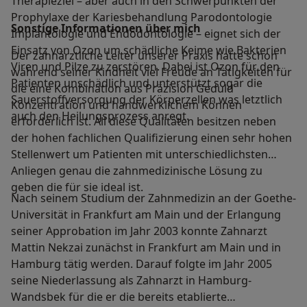
Therapieziel – aber auch in den Schwerpunkten der
Prophylaxe der Kariesbehandlung Parodontologie
Sonstige Informationen über mich
Implantologie und Endodontologie – eignet sich der
Einsatz von Ozon um schädliche Keime wie Bakterien
Der zahnärztliche Leiter unserer Praxis hatte schon
Viren und Pilze zu zerstören. Dabei ist Ozon für den
während seiner Kindheit viel Freude an Tätigkeiten für
Patienten unschädlich und unterstützt sogar die
die eine Kombination aus Präzision Geduld
Sauerstoffversorgung der Körperzellen was letztlich
Konzentration und handwerklichem Können
auch den Heilungsprozess anregt.
erforderlich ist. All diese Qualitäten besitzen neben
der hohen fachlichen Qualifizierung einen sehr hohen
Stellenwert um Patienten mit unterschiedlichsten
Anliegen genau die zahnmedizinische Lösung zu
geben die für sie ideal ist.
Nach seinem Studium der Zahnmedizin an der Goethe-
Universität in Frankfurt am Main und der Erlangung
seiner Approbation im Jahr 2003 konnte Zahnarzt
Mattin Nekzai zunächst in Frankfurt am Main und in
Hamburg tätig werden. Darauf folgte im Jahr 2005
seine Niederlassung als Zahnarzt in Hamburg-
Wandsbek für die er die bereits etablierte