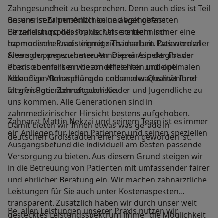
Zahngesundheit zu besprechen. Denn auch dies ist Teil
unserer sehr persönlichen und weit gefassten
Bei uns ist Zahnmedizin keine abgehobene
Behandlungsphilosophie. Unsere technisch
Einzelleistung des Praxischefs sondern immer eine
topmoderne Praxis eignet sich ideal um Patienten aller
harmonische und stimmige Teamarbeit. Das werden
Altersgruppen zu betreuen. Dieser Aspekt gibt der
Sie an der angenehmen Atmosphäre in der Praxis
Praxis ebenfalls ein besonderes Flair und eine
ebenso bemerken wie am effizienten und optimalen
lebendige Atmosphäre da neben erwachsenen und
Ablauf von Behandlungen und an der Qualität Ihrer
älteren Patienten oft auch Kinder und Jugendliche zu
langfristigen Zahnergebnisse.
uns kommen. Alle Generationen sind in
zahnmedizinischer Hinsicht bestens aufgehoben.
Zahnarzt Mattin Nekzai und seinem Team ist es immer
Damit bieten wir Ihnen etwas was gerade in
ein Anliegen für jeden Patienten und seinen speziellen
deutschen Großstädten eher selten geworden ist.
Ausgangsbefund die individuell am besten passende
Versorgung zu bieten. Aus diesem Grund steigen wir
in die Betreuung von Patienten mit umfassender fairer
und ehrlicher Beratung ein. Wir machen zahnärztliche
Leistungen für Sie auch unter Kostenaspekten
transparent. Zusätzlich haben wir durch unser weit
Bei allen Leistungen unserer Praxis nutzen wir
gestecktes Leistungsspektrum immer die Möglichkeit