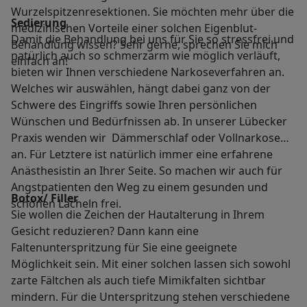
Wurzelspitzenresektionen. Sie möchten mehr über die
Sedierung
medizinischen Vorteile einer solchen Eigenblut-
Damit die Behandlung bei uns für Sie so stressfrei und
Behandlung wissen? Sehr gerne, sprechen Sie mich
natürlich auch so schmerzarm wie möglich verläuft,
einfach an!
bieten wir Ihnen verschiedene Narkoseverfahren an.
Welches wir auswählen, hängt dabei ganz von der
Schwere des Eingriffs sowie Ihren persönlichen
Wünschen und Bedürfnissen ab. In unserer Lübecker
Praxis wenden wir Dämmerschlaf oder Vollnarkose
an. Für Letztere ist natürlich immer eine erfahrene
Anästhesistin an Ihrer Seite. So machen wir auch für
Angstpatienten den Weg zu einem gesunden und
Botox/ Filler
schönen Lächeln frei.
Sie wollen die Zeichen der Hautalterung in Ihrem
Gesicht reduzieren? Dann kann eine
Faltenunterspritzung für Sie eine geeignete
Möglichkeit sein. Mit einer solchen lassen sich sowohl
zarte Fältchen als auch tiefe Mimikfalten sichtbar
mindern. Für die Unterspritzung stehen verschiedene