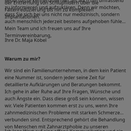
Bedürfnisse kennenzulernen, als auch um umfassend
der Entfernung von Schlupflidern über die
zu informieren und aufzuklären. Denn wir möchten,
Faltenreduzierung bis hin zu komplexen
dass Sie sich bei uns nicht nur medizinisch, sondern
Implantationen.
auch menschlich jederzeit bestens aufgehoben fühlen.
Mein Team und ich freuen uns auf Ihre
Terminvereinbarung,
Ihre Dr. Maja Köbel
Warum zu mir?
Wir sind ein Familienunternehmen, in dem kein Patient
eine Nummer ist, sondern jeder seine Zeit für
detaillierte Aufklärungen und Beratungen bekommt.
Ich gehe in aller Ruhe auf Ihre Fragen, Wünsche und
auch Ängste ein. Dass diese groß sein können, wissen
wir. Viele Patienten kommen erst zu uns, wenn Ihre
zahnmedizinischen Probleme mit starken Schmerzen
verbunden sind. Entsprechend gehört die Behandlung
von Menschen mit Zahnarztphobie zu unseren