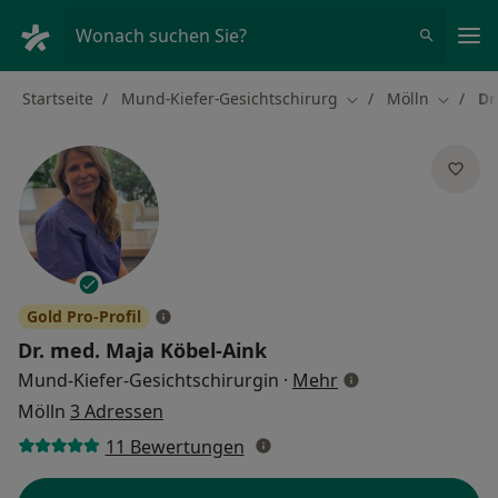
Ha
Wonach suchen Sie?
Startseite
Mund-Kiefer-Gesichtschirurg
Mölln
Dr
Stadt ändern
Stadt ä
Gold Pro-Profil
Dr. med.
Maja Köbel-Aink
über Spezialisieru
Mund-Kiefer-Gesichtschirurgin
·
Mehr
Mölln
3 Adressen
11 Bewertungen