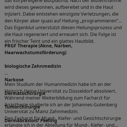
das körpereigene Blutplasma. Nach der Blutentnahme
wird dieses gewonnen, aufbereitet und in die Haut
injiziert. Dabei entstehen winzigste Verletzungen, die
den Körper aber quasi auf Heilung „programmieren“.
Das Eigenblut unterstützt diesen Heilungsprozess und
die Haut regeneriert und erneuert sich. Die Folge ist
ein frischer Teint und ein glattes Hautbild.
PRGF Therapie (Akne, Narben,
Haarwachstumsförderung)
biologische Zahnmedizin
Narkose
Mein Studium der Humanmedizin habe ich an der
Heinrich-Heine-Universität zu Düsseldorf absolviert.
Dermatochirurgie
Während meiner Weiterbildung zum Facharzt für
Anästhesie studierte ich an der Johannes-Gutenberg
Tumorchirurgie
Universität zu Mainz Zahnmedizin.
Den Facharzt für Mund-, Kiefer- und Gesichtschirurgie
Dermabrasion/ Peeling
erlangte ich in der Abteilung für Mund-, Kiefer- und