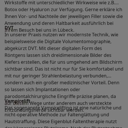
Wirkstoffe mit unterschiedlicher Wirkweise wie z.B.
Botox oder Hyaluron zur Verfügung. Gerne erkläre ich
Ihnen Vor- und Nachteile der jeweiligen Filler sowie die
Anwendung und deren Haltbarkeit ausführlich bei
DVT
Ihrem Besuch bei uns in Lübeck.
In unserer Praxis nutzen wir modernste Technik, wie
beispielsweise die Digitale Volumentomographie,
abgekürzt DVT. Mit dieser digitalen Form des
Röntgens lassen sich dreidimensionale Bilder des
Kiefers erstellen, die für uns umgehend am Bildschirm
sichtbar sind. Das ist nicht nur für Sie komfortabel und
mit nur geringer Strahlenbelastung verbunden,
sondern auch ein großer medizinischer Vorteil. Denn
so lassen sich Implantationen oder
parodontalchirurgische Eingriffe präzise planen, da
Vampirelift
auf diesem Wege unter anderem auch versteckte
Das sogenannte Vampirelifting ist eine natürliche und
Entzündungsherde sichtbar werden.
nicht-operative Methode zur Faltenglättung und
Hautstraffung. Diese Eigenblut-Faltentherapie nutzt