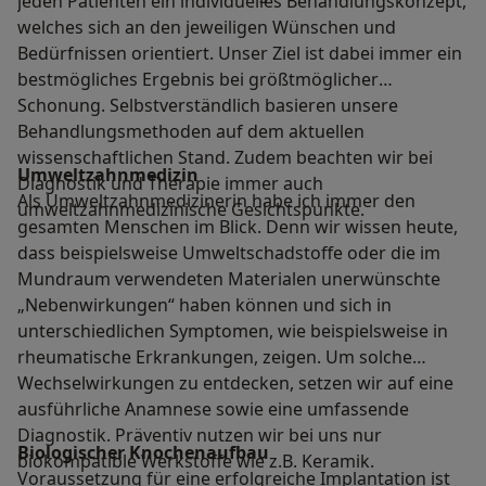
jeden Patienten ein individuelles Behandlungskonzept,
welches sich an den jeweiligen Wünschen und
Bedürfnissen orientiert. Unser Ziel ist dabei immer ein
bestmögliches Ergebnis bei größtmöglicher
Schonung. Selbstverständlich basieren unsere
Behandlungsmethoden auf dem aktuellen
wissenschaftlichen Stand. Zudem beachten wir bei
Umweltzahnmedizin
Diagnostik und Therapie immer auch
Als Umweltzahnmedizinerin habe ich immer den
umweltzahnmedizinische Gesichtspunkte.
gesamten Menschen im Blick. Denn wir wissen heute,
dass beispielsweise Umweltschadstoffe oder die im
Mundraum verwendeten Materialen unerwünschte
„Nebenwirkungen“ haben können und sich in
unterschiedlichen Symptomen, wie beispielsweise in
rheumatische Erkrankungen, zeigen. Um solche
Wechselwirkungen zu entdecken, setzen wir auf eine
ausführliche Anamnese sowie eine umfassende
Diagnostik. Präventiv nutzen wir bei uns nur
Biologischer Knochenaufbau
biokompatible Werkstoffe wie z.B. Keramik.
Voraussetzung für eine erfolgreiche Implantation ist