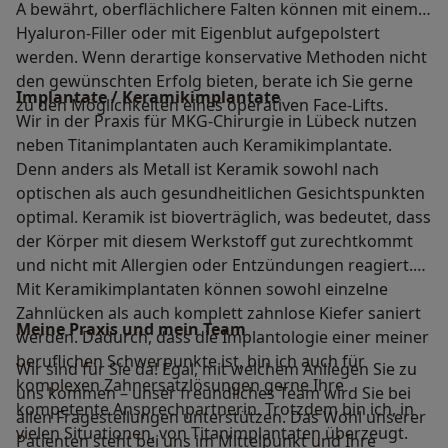
A bewährt, oberflächlichere Falten können mit einem
Hyaluron-Filler oder mit Eigenblut aufgepolstert
werden. Wenn derartige konservative Methoden nicht
den gewünschten Erfolg bieten, berate ich Sie gerne
Implantate / Keramikimplantate
zu den Möglichkeiten eines operativen Face-Lifts.
Wir in der Praxis für MKG-Chirurgie in Lübeck nutzen
neben Titanimplantaten auch Keramikimplantate.
Denn anders als Metall ist Keramik sowohl nach
optischen als auch gesundheitlichen Gesichtspunkten
optimal. Keramik ist bioverträglich, was bedeutet, dass
der Körper mit diesem Werkstoff gut zurechtkommt
und nicht mit Allergien oder Entzündungen reagiert.
Mit Keramikimplantaten können sowohl einzelne
Zahnlücken als auch komplett zahnlose Kiefer saniert
Meine Praxis und mein Team
werden. Dadurch, dass die Implantologie einer meiner
beruflichen Schwerpunkte ist, bin ich auch für
Wir sind für Sie da! Egal, mit welchem Anliegen Sie zu
komplexen Zahnersatzlösungen gerne Ihre
uns kommen – unser freundliches Team wird Sie bei
kompetente Ansprechpartnerin. Trotzdem bin ich, in
allen Fragestellungen unterstützen. Das Wohl unserer
vielen Situationen, von Titanimplantaten überzeugt.
Patienten steht bei uns im Mittelpunkt und Ihre