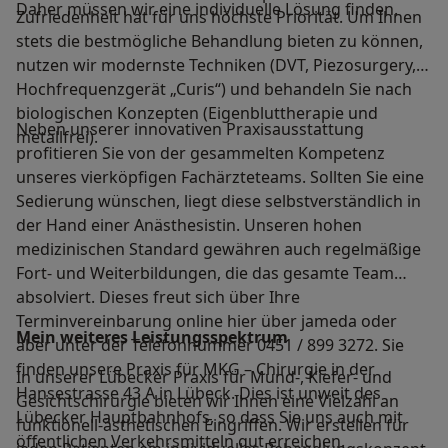
Daher müssen wir eine individuelle Lösung finden.
Zufriedenheit hat für uns höchste Priorität. Um Ihnen
stets die bestmögliche Behandlung bieten zu können,
nutzen wir modernste Techniken (DVT, Piezosurgery,
Hochfrequenzgerät „Curis“) und behandeln Sie nach
biologischen Konzepten (Eigenbluttherapie und
Neben unserer innovativen Praxisausstattung
metallfrei).
profitieren Sie von der gesammelten Kompetenz
unseres vierköpfigen Fachärzteteams. Sollten Sie eine
Sedierung wünschen, liegt diese selbstverständlich in
der Hand einer Anästhesistin. Unseren hohen
medizinischen Standard gewähren auch regelmäßige
Fort- und Weiterbildungen, die das gesamte Team
absolviert. Dieses freut sich über Ihre
Terminvereinbarung online hier über jameda oder
Mein weiteres Leistungs­spektrum
aber unter der Telefonnummer 0451 / 899 3272. Sie
finden unsere Praxis für MKG – Chirurgie in der
In unserer Lübecker Praxis für Mund-, Kiefer- und
Hansestrasse 43 A in Lübeck. Dies ist unweit des
Gesichtschirurgie bieten wir Ihnen eine Vielzahl an
Lübecker Hauptbahnhofs, so dass Sie uns auch mit
funktionell-ästhetischen Eingriffen. Wir erstellen für
öffentlichen Verkehrsmitteln gut erreichen.