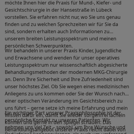
möchte Ihnen hier die Praxis für Mund-, Kiefer- und
Gesichtschirurgie in der Hansestraße in Lübeck
vorstellen. Sie erfahren nicht nur, wo Sie uns genau
finden und zu welchen Sprechzeiten wir für Sie da
sind, sondern erhalten auch Informationen zu
unserem breiten Leistungsspektrum und meinen
persönlichen Schwerpunkten.
Wir behandeln in unserer Praxis Kinder, Jugendliche
und Erwachsene und wenden für unser operatives
Leistungsspektrum nur wissenschaftlich abgesicherte
Behandlungsmethoden der modernen MKG-Chirurgie
an. Denn Ihre Sicherheit und Ihre Zufriedenheit sind
unser höchstes Ziel. Ob Sie wegen eines medizinischen
Anliegens zu uns kommen oder Sie der Wunsch nach
einer optischen Veränderung im Gesichtsbereich zu
uns führt – gerne setze ich meine Erfahrung und mein
Ein wichtiger Part unserer Praxisphilosophie ist der
Wissen dafür ein, damit Sie wieder sorgenfrei lächeln
persönliche Kontakt zu unseren Patienten. Wir
können und gerne in den Spiegel schauen. Das
nehmen uns viel Zeit – sowohl, um Ihre Wünsche und
Behandlungsangebot unserer Praxis reicht dabei von