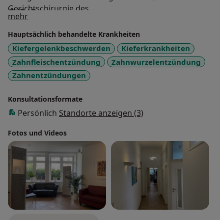
Gesichtschirurgie des
CMD/ Botox
Über mich
mehr
Bundeswehrzentralkrankenhauses Koblenz (Leiter:
Sonstige Informationen über mich
Prof. Dr. Dr. Werkmeister).
Hauptsächlich behandelte Krankheiten
Ich bin Mitglied in der Deutschen Gesellschaft für
Kiefergelenkbeschwerden
Kieferkrankheiten
Mund-, Kiefer- und Gesichtschirurgie.
Zahnfleischentzündung
Zahnwurzelentzündung
Zahnentzündungen
Konsultationsformate
Persönlich
Standorte anzeigen (3)
Fotos und Videos