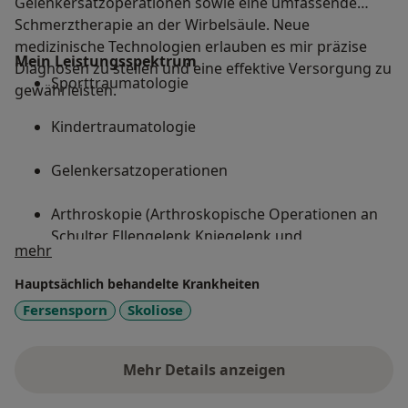
Gelenkersatzoperationen sowie eine umfassende
Schmerztherapie an der Wirbelsäule. Neue
medizinische Technologien erlauben es mir präzise
Mein Leistungsspektrum
Diagnosen zu stellen und eine effektive Versorgung zu
Sporttraumatologie
gewährleisten.
Kindertraumatologie
Gelenkersatzoperationen
Arthroskopie (Arthroskopische Operationen an
Schulter Ellengelenk Kniegelenk und
Über mich
mehr
Sprunggelenk)
Hauptsächlich behandelte Krankheiten
Zementierte und zementfreie
Fersensporn
Skoliose
Hüftendoprothesen Kappenprothesen
Oberflächenersatz des Kniegelenkes
Mehr Details anzeigen
über Erfahrungen
Schulterchirurgie (alle Arten der