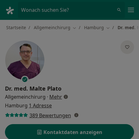
Ha
Wonach suchen Sie?
Startseite
Allgemeinchirurg
Hamburg
Dr. med. 
Stadt ändern
Stadt ändern
Dr. med.
Malte Plato
über Spezialisierungen
Allgemeinchirurg
·
Mehr
Hamburg
1 Adresse
389 Bewertungen
Kontaktdaten anzeigen