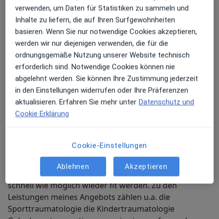
verwenden, um Daten für Statistiken zu sammeln und
Meine Praxis und mein Team
Inhalte zu liefern, die auf Ihren Surfgewohnheiten
In meiner gut ausgestatteten Praxis setze ich auf
basieren. Wenn Sie nur notwendige Cookies akzeptieren,
erprobte Behandlungsmethoden damit Sie so schnell
werden wir nur diejenigen verwenden, die für die
wie möglich wieder gesund werden. Gerne erkläre ich
ordnungsgemäße Nutzung unserer Website technisch
Ihnen die einzelnen Behandlungsschritte und bleibe
erforderlich sind. Notwendige Cookies können nie
auch bei der Nachsorge an Ihrer Seite. Darüber hinaus
abgelehnt werden. Sie können Ihre Zustimmung jederzeit
kümmert sich mein freundliches Team um Ihre
in den Einstellungen widerrufen oder Ihre Präferenzen
Belange.
aktualisieren. Erfahren Sie mehr unter
Datenschutz und
Cookie Erklärung
Mein weiteres Leistungs­spektrum
Cookie-Einstellungen
Ich bin für Sie da! Gerne stehe ich Ihnen als
kompetenter Ansprechpartner bei Erkrankungen am
Ablehnen
Akzeptieren
Bewegungsapparat zur Verfügung damit Sie so
schnell wie möglich wieder fit werden. Zu den
Leistungen meines Angebots zählen u.a. die
Sporttraumatologie die Kindertraumatologie