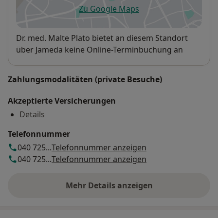
Zu Google Maps
öffnet in einer neuen Registe
Extrakorporale focussierte Stoßwellentherapie
Verfügbarkeit
Dr. med. Malte Plato bietet an diesem Standort
Manuelle Therapie
über Jameda keine Online-Terminbuchung an
Chirotherapie
Zahlungsmodalitäten (private Besuche)
Kinesiotaping
Akzeptierte Versicherungen
Akupunktur
Details
Telefonnummer
Gutachten (unfallchirurgisch)
040 725...
Telefonnummer anzeigen
040 725...
Telefonnummer anzeigen
Mehr Details anzeigen
über die Adresse