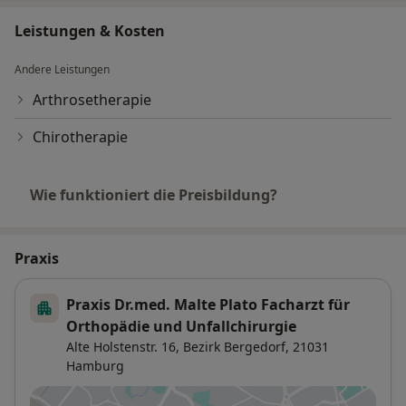
Schulterendoprothetik)
Leistungen & Kosten
Arthroskopische Meniskus- und
Kreuzbandchirurgie
Andere Leistungen
Arthrosetherapie
Operative Eingriffe an Sehnen Muskeln
Schleimbeuteln und am Knorpel
Chirotherapie
Minimalinvasiver Kreuzbandersatz mit
Wie funktioniert die Preisbildung?
anatomischer Positionierung
Knorpeleingriffe und Schulterstabilisierungen
Praxis
Rekonstruktive Knorpelchirurgie
Praxis Dr.med. Malte Plato Facharzt für
Orthopädie und Unfallchirurgie
Behandlung von Arthrose (Gelenkverschleiß)
Alte Holstenstr. 16,
Bezirk Bergedorf
, 21031
stadiengerecht und individuell angepasst
Hamburg
Bildwandlergesteuerte Infiltrationstherapie (PRT)