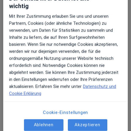
wichtig
Adresse 1
Adresse 2
Adresse 3
Adresse 4
Mit Ihrer Zustimmung erlauben Sie uns und unseren
Partnern, Cookies (oder ähnliche Technologien) zu
verwenden, um Daten für Statistiken zu sammeln und
Orthopädie am Rhein Dr.med. Olaf Hupfer
Inhalte zu liefern, die auf Ihren Surfgewohnheiten
Facharzt für Orthopädie
basieren. Wenn Sie nur notwendige Cookies akzeptieren,
Benderstr. 72,
Ludenberg
, 40625
Düsseldorf
werden wir nur diejenigen verwenden, die für die
Privatpraxis
ordnungsgemäße Nutzung unserer Website technisch
erforderlich sind. Notwendige Cookies können nie
Zu Google Maps
abgelehnt werden. Sie können Ihre Zustimmung jederzeit
öffnet in einer neuen Registe
in den Einstellungen widerrufen oder Ihre Präferenzen
aktualisieren. Erfahren Sie mehr unter
Datenschutz und
Verfügbarkeit
Dr. med. Maren Hoffmann bietet an diesem
Cookie Erklärung
Standort über Jameda keine Online-
Terminbuchung an
Cookie-Einstellungen
Telefonnummer
Ablehnen
Akzeptieren
0211 7...
Telefonnummer anzeigen