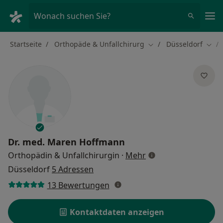
Ha
Wonach suchen Sie?
Startseite
Orthopäde & Unfallchirurg
Düsseldorf
Stadt ändern
Stad
Dr. med.
Maren Hoffmann
über Spezialisierun
Orthopädin & Unfallchirurgin
·
Mehr
Düsseldorf
5 Adressen
13 Bewertungen
Kontaktdaten anzeigen