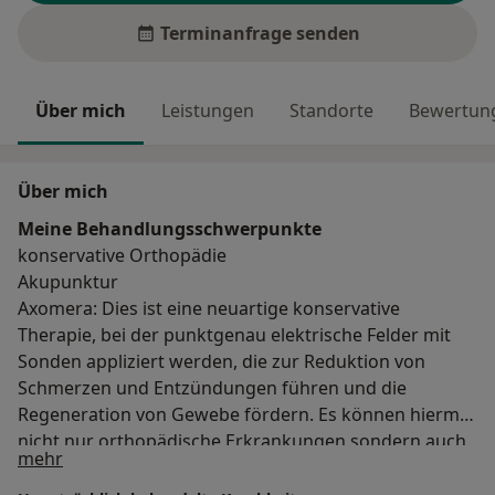
Terminanfrage senden
Über mich
Leistungen
Standorte
Bewertung
Über mich
Meine Behandlungs­schwerpunkte
konservative Orthopädie
Akupunktur
Axomera: Dies ist eine neuartige konservative
Therapie, bei der punktgenau elektrische Felder mit
Sonden appliziert werden, die zur Reduktion von
Schmerzen und Entzündungen führen und die
Regeneration von Gewebe fördern. Es können hiermit
nicht nur orthopädische Erkrankungen sondern auch
Über mich
mehr
andere , wie Kopfschmerzen und Heuschnupfen
behandelt werden.