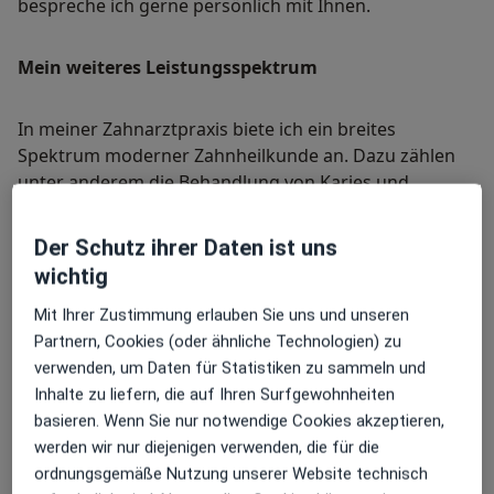
bespreche ich gerne persönlich mit Ihnen.
Mein weiteres Leistungs­spektrum
In meiner Zahnarztpraxis biete ich ein breites
Spektrum moderner Zahnheilkunde an. Dazu zählen
unter anderem die Behandlung von Karies und
Parodontitis sowie Leistungen im Bereich der
ästhetischen Zahnmedizin, sowie die prothetische
Der Schutz ihrer Daten ist uns
Versorgung Ihrer Zähne.
wichtig
Mein Ziel ist es, Ihre Zahngesundheit zu fördern und
Ihr Lächeln zu erhalten – in einer Umgebung, in der Sie
Mit Ihrer Zustimmung erlauben Sie uns und unseren
sich gut aufgehoben fühlen.
Partnern, Cookies (oder ähnliche Technologien) zu
Über mich
mehr
verwenden, um Daten für Statistiken zu sammeln und
Hauptsächlich behandelte Krankheiten
Inhalte zu liefern, die auf Ihren Surfgewohnheiten
Karies
Zahnschmerzen
Parodontitis
basieren. Wenn Sie nur notwendige Cookies akzeptieren,
werden wir nur diejenigen verwenden, die für die
ordnungsgemäße Nutzung unserer Website technisch
Patienten, die ich behandle