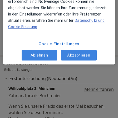
erforderlich sind. Notwendige Cookies können nie
Erwachsene
abgelehnt werden. Sie können Ihre Zustimmung jederzeit
Kinder
in den Einstellungen widerrufen oder Ihre Präferenzen
aktualisieren. Erfahren Sie mehr unter
Datenschutz und
Konsultationsformate
Cookie Erklärung
Persönlich
Standorte anzeigen (1)
Mehr Details anzeigen
Cookie-Einstellungen
über Erfahrungen
Ablehnen
Akzeptieren
Leistungen & Kosten
Beliebte Leistungen
Erstuntersuchung (Neupatient/in)
Willibaldplatz 2, München
Mehr erfahren
Zahnarztpraxis Buchmaier
Wenn Sie unsere Praxis das erste Mal besuchen,
wählen Sie diese Terminart.