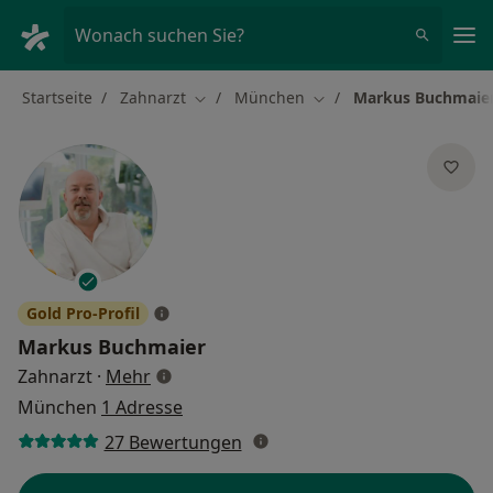
Ha
Wonach suchen Sie?
Startseite
Zahnarzt
München
Markus Buchmaie
Stadt ändern
Stadt ändern
Gold Pro-Profil
Markus Buchmaier
über Spezialisierungen
Zahnarzt
·
Mehr
München
1 Adresse
27 Bewertungen