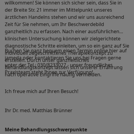
willkommen! Sie können sich sicher sein, dass Sie in
der Breite Str. 21 immer im Mittelpunkt unseres
ärztlichen Handelns stehen und wir uns ausreichend
Zeit für Sie nehmen, um Ihr Beschwerdebild
ganzheitlich zu erfassen. Nach einer ausführlichen
klinischen Untersuchung können wir zielgerichtete
diagnostische Schritte einleiten, um so ein ganz auf Sie
Buchen Sie ganz bequem einen Termin online hier auf
individuell zugeschnittenes Therapiekonzept zu
jameda oder kontaktieren Sie uns bei Fragen gerne
erstellen. Durch unser ganzheitliches
unter der Tel.: 030/8233027 - unser freundliches
Behandlungskonzept lassen sich unserer Erfahrung
Praxisteam steht Ihnen zur Verfügung!
nach operative Eingriffe häufig vermeiden.
Ich freue mich auf Ihren Besuch!
Ihr Dr. med. Matthias Brünner
Meine Behandlungs­schwerpunkte