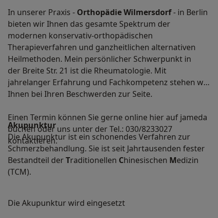
In unserer Praxis -
Orthopädie Wilmersdorf
- in Berlin
bieten wir Ihnen das gesamte Spektrum der
modernen konservativ-orthopädischen
Therapieverfahren und ganzheitlichen alternativen
Heilmethoden. Mein persönlicher Schwerpunkt in
der Breite Str. 21 ist die Rheumatologie. Mit
jahrelanger Erfahrung und Fachkompetenz stehen wir
Ihnen bei Ihren Beschwerden zur Seite.
Einen Termin können Sie gerne online hier auf jameda
Akupunktur
buchen oder uns unter der Tel.: 030/8233027
Die Akupunktur ist ein schonendes Verfahren zur
kontaktieren.
Schmerzbehandlung. Sie ist seit Jahrtausenden fester
Bestandteil der
T
raditionellen
C
hinesischen
M
edizin
(TCM).
Die Akupunktur wird eingesetzt