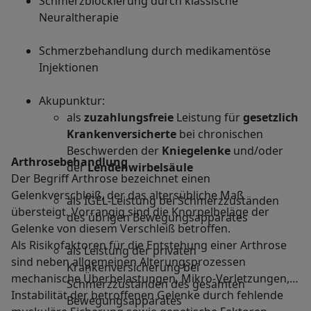
Schmerzblockierung durch klassische
Neuraltherapie
Schmerzbehandlung durch medikamentöse
Injektionen
Akupunktur:
als
zuzahlungsfreie
Leistung für
gesetzlich
Krankenversicherte
bei chronischen
Beschwerden der
Kniegelenke
und/oder
Arthrosebehandlung
der
Lendenwirbelsäule
Der Begriff Arthrose bezeichnet einen
Gelenkverschleiß, der das altersübliche Maß
als IGEL-Leistung bei Schmerzzuständen
übersteigt. Vorrangig sind die Knorpelbeläge der
des übrigen Bewegungsapparates
Gelenke von diesem Verschleiß betroffen.
Als Risikofaktoren für die Entstehung einer Arthrose
als Leistung der privaten
sind neben allgemeinen Alterungsprozessen
Krankenversicherung bei
mechanische Überbelastungen, Mikro-Verletzungen,
Schmerzzuständen des gesamten
Instabilität der betroffenen Gelenke durch fehlende
Bewegungsapparates