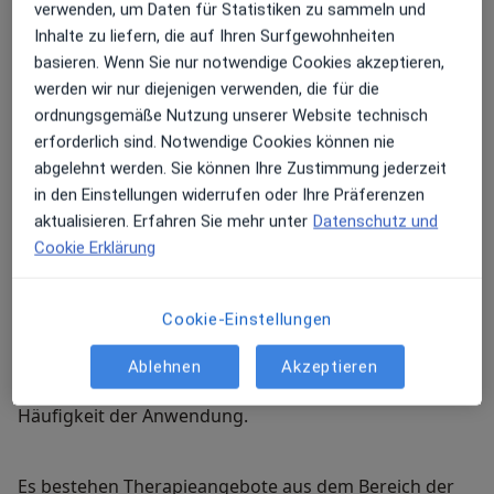
Instabilität der betroffenen Gelenke durch fehlende
verwenden, um Daten für Statistiken zu sammeln und
muskuläre Sicherung sowie genetische Faktoren
Inhalte zu liefern, die auf Ihren Surfgewohnheiten
Die Optionen zur Behandlung des Arthrose-
bekannt.
basieren. Wenn Sie nur notwendige Cookies akzeptieren,
Schmerzes
finden Sie unter dem
Neben der resultierenden Bewegungseinschränkung
werden wir nur diejenigen verwenden, die für die
Kapitel Schmerztherapie.
im betroffenen Gelenk sind Schwellung und Schmerz
ordnungsgemäße Nutzung unserer Website technisch
Parallel hierzu können in unserer Praxis die
als Leitsymptom der Arthrose zu betrachten.
erforderlich sind. Notwendige Cookies können nie
klassischen schonenden Therapieverfahren wie
abgelehnt werden. Sie können Ihre Zustimmung jederzeit
Krankengymnastik, Physiotherapie und
in den Einstellungen widerrufen oder Ihre Präferenzen
balneophysikalische Maßnahmen verordnet werden.
aktualisieren. Erfahren Sie mehr unter
Datenschutz und
Cookie Erklärung
Des Weiteren bieten wir ein breites Spektrum von
Infiltrationstherapien mit verschiedenen Wirkstoffen
Cookie-Einstellungen
an. Diese werden jeweils individuell dem Grad der
Arthroseentwicklung angepasst. Hierbei variieren die
Ablehnen
Akzeptieren
Dosis des Medikamentenwirkstoffes sowie die
Häufigkeit der Anwendung.
Es bestehen Therapieangebote aus dem Bereich der