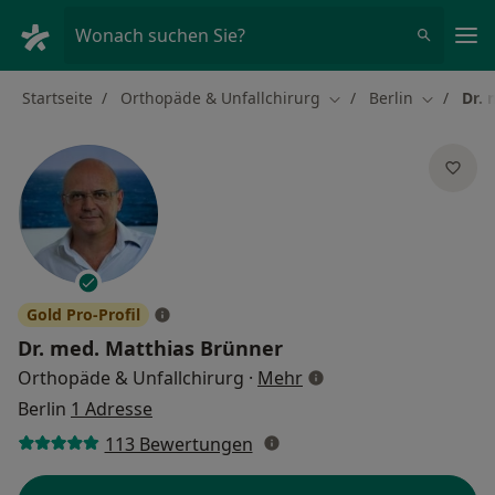
Ha
Wonach suchen Sie?
Startseite
Orthopäde & Unfallchirurg
Berlin
Dr. 
Stadt ändern
Stadt änd
Gold Pro-Profil
Dr. med.
Matthias Brünner
über Spezialisierungen
Orthopäde & Unfallchirurg
·
Mehr
Berlin
1 Adresse
113 Bewertungen