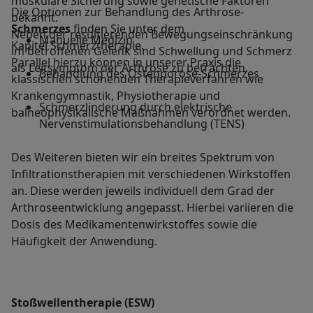
muskuläre Sicherung sowie genetische Faktoren
Die Optionen zur Behandlung des Arthrose-
bekannt.
Schmerzes
finden Sie unter dem
Neben der resultierenden Bewegungseinschränkung
Manuelle Medizin
Kapitel Schmerztherapie.
im betroffenen Gelenk sind Schwellung und Schmerz
Parallel hierzu können in unserer Praxis die
als Leitsymptom der Arthrose zu betrachten.
Behandlung des Osteoporose-Schmerzes
klassischen schonenden Therapieverfahren wie
Krankengymnastik, Physiotherapie und
Schmerzlinderung durch elektrische
balneophysikalische Maßnahmen verordnet werden.
Nervenstimulationsbehandlung (TENS)
Des Weiteren bieten wir ein breites Spektrum von
Infiltrationstherapien mit verschiedenen Wirkstoffen
an. Diese werden jeweils individuell dem Grad der
Arthroseentwicklung angepasst. Hierbei variieren die
Dosis des Medikamentenwirkstoffes sowie die
Häufigkeit der Anwendung.
Stoßwellentherapie (ESW)