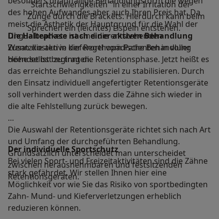
besonders unauffällige Behandlungsform die wegen
"Startschwierigkeiten" in einer Irritation der
des hohen Aufwandes aber auch Ihren Preis hat. Da
Zunge durch die Brackets. Hierdurch kann beim
meist die Ästhetik der Hauptgrund für die Wahl der
Sprechen ein (leichtes) Lispeln entstehen.
Lingualbrackets ist sind die entstehenden
Die Haltephase nach einer aktiven Behandlung
Zusatzkosten in der Regel vom Patienten in voller
Wenn die aktive kieferorthopädische Behandlung
Höhe selbst zu tragen.
beendet ist beginnt die Retentionsphase. Jetzt heißt es
das erreichte Behandlungsziel zu stabilisieren. Durch
den Einsatz individuell angefertigter Retentionsgeräte
soll verhindert werden dass die Zähne sich wieder in
die alte Fehlstellung zurück bewegen.
Die Auswahl der Retentionsgeräte richtet sich nach Art
und Umfang der durchgeführten Behandlung.
Der individuelle Sportschutz
Grundsätzlich unterscheidet man unterscheidet
Bei vielen Sport- und Freizeitaktivitäten sind die Zähne
zwischen herausnehmbaren und festsitzenden
stark gefährdet. Wir stellen Ihnen hier eine
Retentionsgeräten.
Möglichkeit vor wie Sie das Risiko von sportbedingten
Zahn- Mund- und Kieferverletzungen erheblich
reduzieren können.