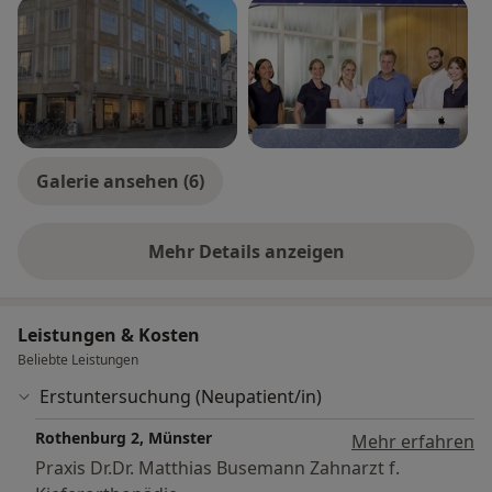
jederzeit die Möglichkeit vor und während der
laufenden Behandlung individuell auf Ihre Wünsche
einzugehen und ggf. notwendige Zwischenschritte
vorzunehmen.
Auf Ihren Wunsch können wir Ihnen Ihr individuelles
Behandlungsziel vor Beginn der Therapie visualisieren.
Galerie ansehen (6)
Mehr Details anzeigen
über Erfahrungen
Leistungen & Kosten
Beliebte Leistungen
Erstuntersuchung (Neupatient/in)
Rothenburg 2, Münster
Mehr erfahren
Praxis Dr.Dr. Matthias Busemann Zahnarzt f.