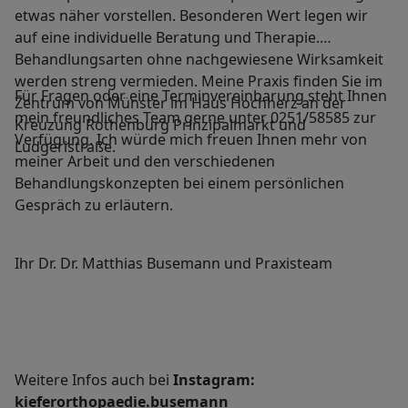
etwas näher vorstellen. Besonderen Wert legen wir
auf eine individuelle Beratung und Therapie.
Behandlungsarten ohne nachgewiesene Wirksamkeit
werden streng vermieden. Meine Praxis finden Sie im
Für Fragen oder eine Terminvereinbarung steht Ihnen
Zentrum von Münster im Haus Hochherz an der
mein freundliches Team gerne unter 0251/58585 zur
Kreuzung Rothenburg Prinzipalmarkt und
Verfügung. Ich würde mich freuen Ihnen mehr von
Ludgeristraße.
meiner Arbeit und den verschiedenen
Behandlungskonzepten bei einem persönlichen
Gespräch zu erläutern.
Ihr Dr. Dr. Matthias Busemann und Praxisteam
Weitere Infos auch bei
Instagram:
kieferorthopaedie.busemann