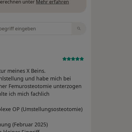
Mehr über Meinungen erfa
berechnen unter
Mehr erfahren
tungen durchsuchen
tur meines X Beins.
ehlstellung und habe mich bei
einer Femurosteotomie unterzogen
te ich mich fachlich
mplexe OP (Umstellungsosteotomie)
rnung (Februar 2025)