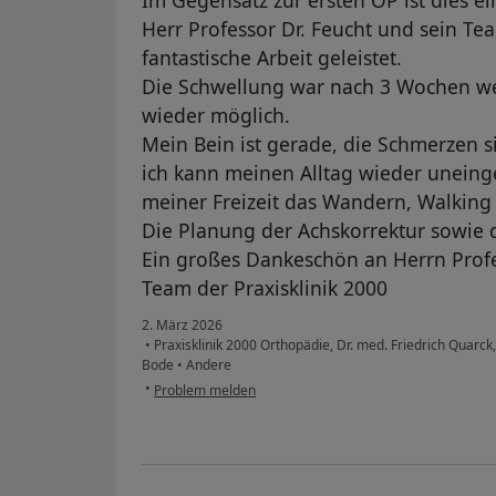
Im Gegensatz zur ersten OP ist dies ein
Herr Professor Dr. Feucht und sein Te
fantastische Arbeit geleistet.
Die Schwellung war nach 3 Wochen weg
wieder möglich.
Mein Bein ist gerade, die Schmerzen
ich kann meinen Alltag wieder uneing
meiner Freizeit das Wandern, Walkin
Die Planung der Achskorrektur sowie d
Ein großes Dankeschön an Herrn Profe
Team der Praxisklinik 2000
2. März 2026
•
Praxisklinik 2000 Orthopädie, Dr. med. Friedrich Quarck,
Bode
•
Andere
•
Problem melden