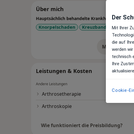
Über mich
Der Schu
Hauptsächlich behandelte Krankheiten
Knorpelschaden
Kreuzbandriss
Menis
Mit Ihrer 
Technologi
die auf Ih
Mehr Details
üb
werden wir
technisch 
Ihre Zusti
Leistungen & Kosten
aktualisier
Andere Leistungen
Cookie-Ei
Arthrosetherapie
Arthroskopie
Wie funktioniert die Preisbildung?