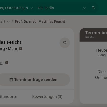
et, Erkrankung, Name
z.B. Berlin
gart
Prof. Dr. med. Matthias Feucht
ern
Stadt ändern
Termin b
Inaktiv
ias Feucht
über Spezialisierungen
urg
·
Mehr
Heut
7 Aug
en
Diese
Onlin
Terminanfrage senden
Standorte
Bewertungen (3)