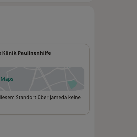
Klinik Paulinenhilfe
e Maps
fnet in einer neuen Registerkarte
 diesem Standort über Jameda keine