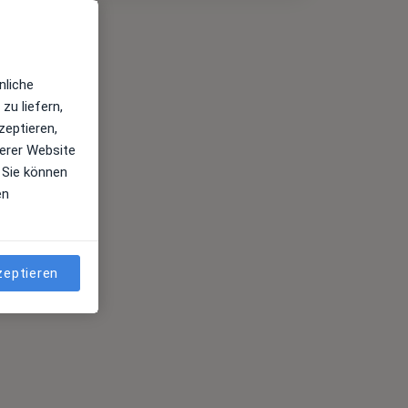
nliche
zu liefern,
zeptieren,
erer Website
 Sie können
en
zeptieren