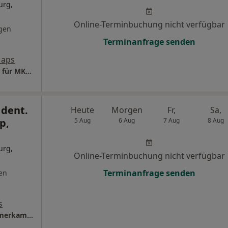
urg,
Online-Terminbuchung nicht verfügbar
gen
Terminanfrage senden
Maps
Praxis Prof.Dr.Dr. Maick Griebenow Facharzt für MKG - Chirurgie
 dent.
Heute
Morgen
Fr,
Sa,
p,
5 Aug
6 Aug
7 Aug
8 Aug
urg,
Online-Terminbuchung nicht verfügbar
Terminanfrage senden
en
s
MKG-Praxisklinik Dinslaken Dr.Dr. Felix Timmerkamp Facharzt für MKG-Chirurgie