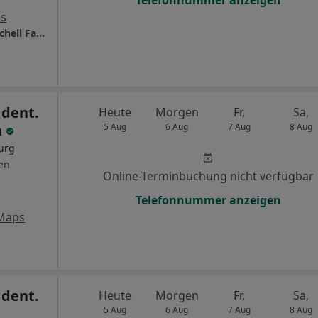
ps
MKG-Chirurgie Moers Dr.med. Alexander Fischell Facharzt für MKG-Chrirugie
 dent.
Heute
Morgen
Fr,
Sa,
n
5 Aug
6 Aug
7 Aug
8 Aug
urg
en
Online-Terminbuchung nicht verfügbar
Telefonnummer anzeigen
Maps
 dent.
Heute
Morgen
Fr,
Sa,
5 Aug
6 Aug
7 Aug
8 Aug