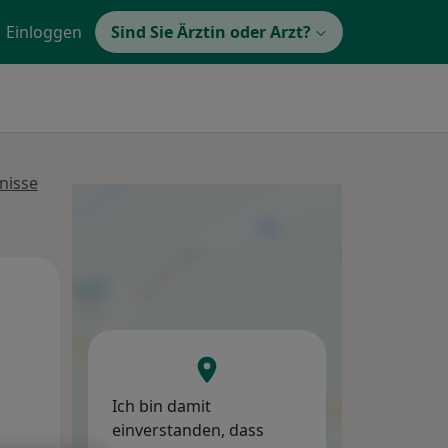
Einloggen
Sind Sie Ärztin oder Arzt?
nisse
So,
Mo,
Di,
9 Aug
10 Aug
11 Aug
Ich bin damit
einverstanden, dass