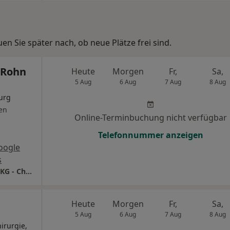
n Sie später nach, ob neue Plätze frei sind.
 Rohn
Heute
Morgen
Fr,
Sa,
5 Aug
6 Aug
7 Aug
8 Aug
urg
en
Online-Terminbuchung nicht verfügbar
Telefonnummer anzeigen
oogle
s
Praxis Dr.med. Gerhard Rohn Facharzt für MKG - Chirurgie
Heute
Morgen
Fr,
Sa,
5 Aug
6 Aug
7 Aug
8 Aug
irurgie,