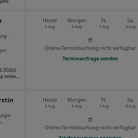
jans
h
Heute
Morgen
Fr,
Sa,
5 Aug
6 Aug
7 Aug
8 Aug
·
urg
Online-Terminbuchung nicht verfügbar
gen
Terminanfrage senden
e Maps
Dres. Ulrich Stroink Thomas Clasen Wolfgang Schmitt u.w.
rstin
Heute
Morgen
Fr,
Sa,
5 Aug
6 Aug
7 Aug
8 Aug
urgin
n
Online-Terminbuchung nicht verfügbar
Telefonnummer anzeigen