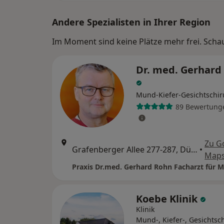
Andere Spezialisten in Ihrer Region
Im Moment sind keine Plätze mehr frei. Schaue
Dr. med. Gerhard
Mund-Kiefer-Gesichtschir
89 Bewertung
Zu G
Grafenberger Allee 277-287, Düsseldorf
•
Map
Koebe Klinik
Klinik
Mund-, Kiefer-, Gesichtsch