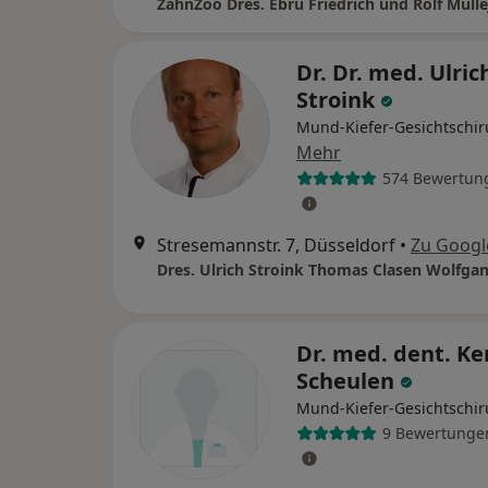
ZahnZoo Dres. Ebru Friedrich und Rolf Mülle
Dr. Dr. med. Ulric
Stroink
Mund-Kiefer-Gesichtschir
Mehr
574 Bewertun
Stresemannstr. 7, Düsseldorf
•
Zu Googl
Dr. med. dent. Ke
Scheulen
Mund-Kiefer-Gesichtschir
9 Bewertunge