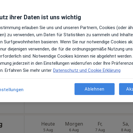
gle
tz ihrer Daten ist uns wichtig
Zustimmung erlauben Sie uns und unseren Partnern, Cookies (oder äh
en) zu verwenden, um Daten für Statistiken zu sammeln und Inhalte 
ren Surfgewohnheiten basieren. Wenn Sie nur notwendige Cookies ak
er
Heute
Morgen
Fr,
Sa,
 nur diejenigen verwenden, die für die ordnungsgemäße Nutzung uns
5 Aug
6 Aug
7 Aug
8 Aug
erforderlich sind. Notwendige Cookies können nie abgelehnt werden.
urg
mmung jederzeit in den Einstellungen widerrufen oder Ihre Präferenz
gen
en. Erfahren Sie mehr unter
Datenschutz und Cookie Erklärung
Online-Terminbuchung nicht verfügbar
Telefonnummer anzeigen
Ablehnen
Ak
nstellungen
ps
MKG-Chirurgie Moers Dr.med. Alexander Fischell Facharzt für MKG-Chrirugie
g
Heute
Morgen
Fr,
Sa,
5 Aug
6 Aug
7 Aug
8 Aug