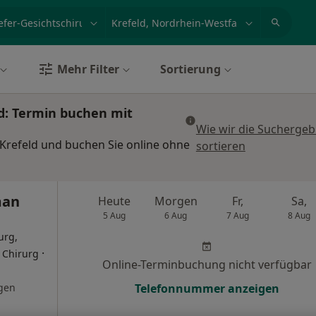
et, Erkrankung, Name
z.B. Berlin
Mehr Filter
Sortierung
ld: Termin buchen mit
Wie wir die Suchergeb
 Krefeld und buchen Sie online ohne
sortieren
man
Heute
Morgen
Fr,
Sa,
5 Aug
6 Aug
7 Aug
8 Aug
urg,
·
r Chirurg
Online-Terminbuchung nicht verfügbar
gen
Telefonnummer anzeigen