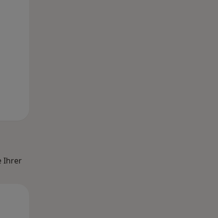
 Ihrer
So,
Mo,
Di,
9 Aug
10 Aug
11 Aug