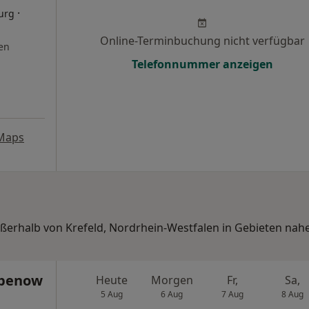
·
urg
Online-Terminbuchung nicht verfügbar
en
Telefonnummer anzeigen
Maps
ußerhalb von Krefeld, Nordrhein-Westfalen in Gebieten nahe
ebenow
Heute
Morgen
Fr,
Sa,
5 Aug
6 Aug
7 Aug
8 Aug