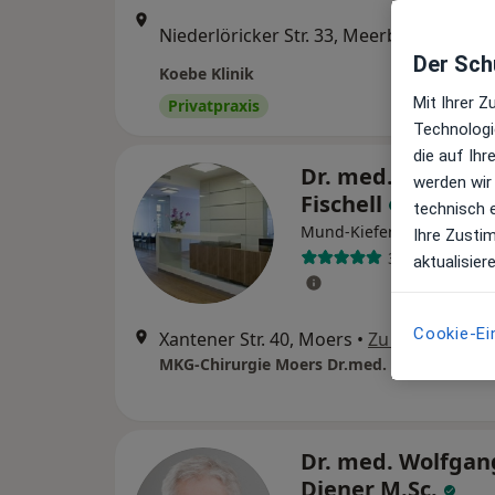
Zu Goo
Niederlöricker Str. 33, Meerbusch
•
Maps
Der Schu
Koebe Klinik
Mit Ihrer 
Privatpraxis
Technologi
die auf Ih
Dr. med. Alexand
werden wir
Fischell
technisch 
Mund-Kiefer-Gesichtschir
Ihre Zusti
363 Bewertun
aktualisier
Cookie-Ei
Xantener Str. 40, Moers
•
Zu Google Ma
Dr. med. Wolfgan
Diener M.Sc.