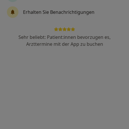
Kalaitzidis
Erhalten Sie Benachrichtigungen
Mund-Kiefer-Gesichtschirurg, Oralchirurg, Zahnarzt
73 Bewertungen
Sehr beliebt: Patient:innen bevorzugen es,
Dieckmannstr. 200, Münster
•
Zu Google Maps
Arzttermine mit der App zu buchen
MKG CENTRUM MÜNSTER
Dieser Arzt bzw. diese Ärztin bietet keine Online-Terminbuchung an diesem Standort an.
Terminanfrage senden