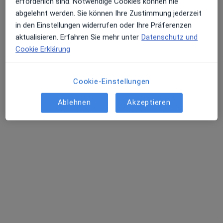
erforderlich sind. Notwendige Cookies können nie
·
Mehr
Mund-Kiefer-Gesichtschirurg, Zahnarzt
abgelehnt werden. Sie können Ihre Zustimmung jederzeit
10 Bewertungen
in den Einstellungen widerrufen oder Ihre Präferenzen
aktualisieren. Erfahren Sie mehr unter
Datenschutz und
Cookie Erklärung
Gasselstiege 24, Münster
•
Zu Google Maps
MKG Plus Zentrum für Kiefer- und Zahnmedizin
Dieser Arzt bzw. diese Ärztin bietet keine Online-Terminbuchung an diesem Standort an.
Cookie-Einstellungen
Terminanfrage senden
Ablehnen
Akzeptieren
Ärzte und Heilberufler verfügbar
Diese Ärzte und Heilberufler befinden sich
außerhalb von Münster, Nordrhein-Westfalen in
Gebieten nahe Ihrer Suche.