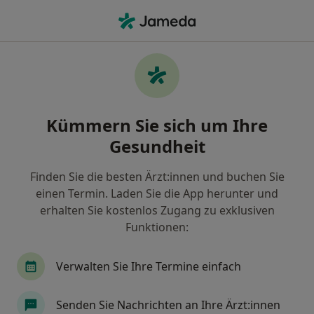
Ha
Mund-Kiefer-Gesichtschirurg • Münster, Nordrhein-Westfalen
Filter & Sortierung
• 1
Zu Google Map
Empfohlene Mund-Kiefer-
Kümmern Sie sich um Ihre
Gesichtschirurgen für Gesetzlich
versichert in Münster
Gesundheit
Wie wir die Suchergebnisse sortieren
Finden Sie die besten Ärzt:innen und buchen Sie
einen Termin. Laden Sie die App herunter und
erhalten Sie kostenlos Zugang zu exklusiven
Funktionen:
Verwalten Sie Ihre Termine einfach
Senden Sie Nachrichten an Ihre Ärzt:innen
Dr. med. Dr. med. dent. Pantelis