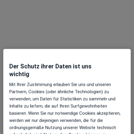
Priv.-Doz. Dr. Dr. Birgit Kruse-Lösler
·
Mehr
Mund-Kiefer-Gesichtschirurgin
18 Bewertungen
Hafenplatz 10, Münster
•
Zu Google Maps
MKG am Kreativkai PD Dr.Dr. Birgit Kruse-Lösler Fachärztin für MKG-Chirurgie
Dieser Arzt bzw. diese Ärztin bietet keine Online-Terminbuchung an diesem Standort an.
Terminanfrage senden
Der Schutz ihrer Daten ist uns
wichtig
Mit Ihrer Zustimmung erlauben Sie uns und unseren
Partnern, Cookies (oder ähnliche Technologien) zu
verwenden, um Daten für Statistiken zu sammeln und
Inhalte zu liefern, die auf Ihren Surfgewohnheiten
basieren. Wenn Sie nur notwendige Cookies akzeptieren,
werden wir nur diejenigen verwenden, die für die
ordnungsgemäße Nutzung unserer Website technisch
Dr. med. dent. Robert Ponelis