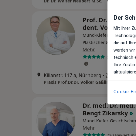
Dr. Dr. Walter Neupert M.Sc.
Der Schu
Prof. Dr. med. Dr
dent. Volker Gaß
Mit Ihrer 
Mund-Kiefer-Gesichtschir
Technologi
Plastischer & Ästhetische
die auf Ih
Mehr
werden wir
65 Bewertung
technisch 
Ihre Zusti
aktualisier
Kilianstr. 117 a, Nürnberg
•
Zu Google M
Cookie-Ei
Dr. med. Dr. med.
Bengt Zikarsky
Mund-Kiefer-Gesichtschir
Mehr
230 Bewertun