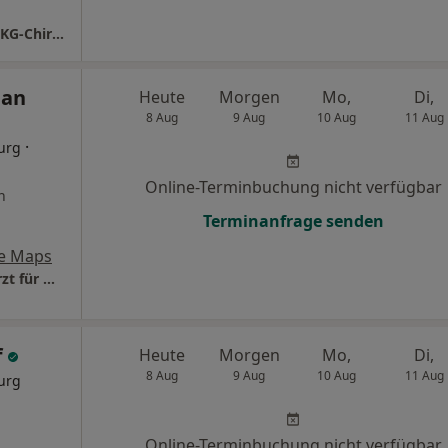
Praxis Dr.med. Peter Walther Facharzt für MKG-Chirurgie
han
Heute
Morgen
Mo,
Di,
8 Aug
9 Aug
10 Aug
11 Aug
·
urg
Online-Terminbuchung nicht verfügbar
n
Terminanfrage senden
e Maps
Praxis Prof. Dr Dr Stephan Rupprecht Facharzt für MKG-Chirurgie
f
Heute
Morgen
Mo,
Di,
8 Aug
9 Aug
10 Aug
11 Aug
urg
Online-Terminbuchung nicht verfügbar