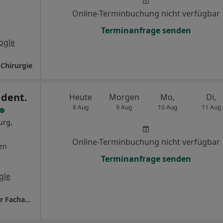
Online-Terminbuchung nicht verfügbar
Terminanfrage senden
ogle
Chirurgie
 dent.
Heute
Morgen
Mo,
Di,
8 Aug
9 Aug
10 Aug
11 Aug
urg,
Online-Terminbuchung nicht verfügbar
en
Terminanfrage senden
gle
Praxis Dr.med.Dr.med.dent. Eberhard Bender Facharzt für MKG - Chirurgie