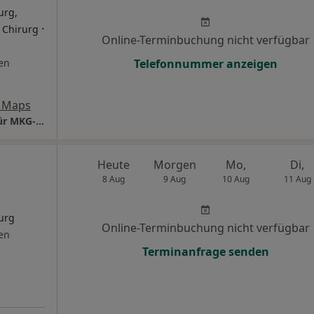
urg,
·
r Chirurg
Online-Terminbuchung nicht verfügbar
en
Telefonnummer anzeigen
 Maps
Praxis Dr.Dr. Alfons J. Gottsauner Facharzt für MKG-Chirurgie
Heute
Morgen
Mo,
Di,
8 Aug
9 Aug
10 Aug
11 Aug
urg
Online-Terminbuchung nicht verfügbar
en
Terminanfrage senden