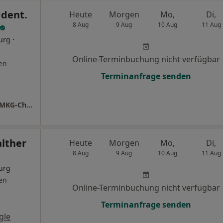
 dent.
Heute
Morgen
Mo,
Di,
8 Aug
9 Aug
10 Aug
11 Aug
·
urg
Online-Terminbuchung nicht verfügbar
en
Terminanfrage senden
Praxis Dr. Dr. Andreas Wysluch Facharzt für MKG-Chirurgie
alther
Heute
Morgen
Mo,
Di,
8 Aug
9 Aug
10 Aug
11 Aug
urg
en
Online-Terminbuchung nicht verfügbar
Terminanfrage senden
gle