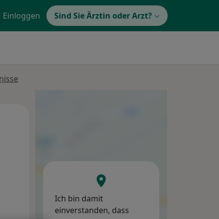
Einloggen
Sind Sie Ärztin oder Arzt?
nisse
Mi,
Do,
Fr,
12 Aug
13 Aug
14 Aug
Ich bin damit
einverstanden, dass