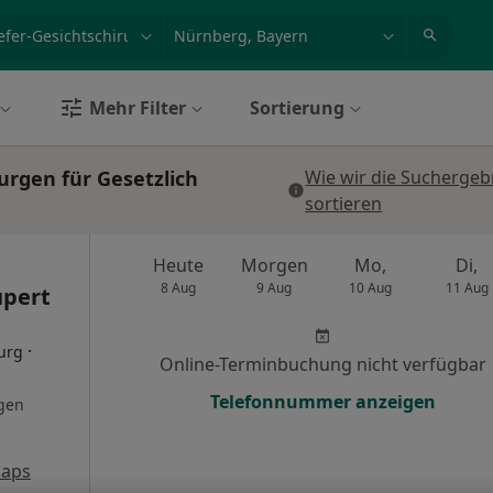
et, Erkrankung, Name
z.B. Berlin
Mehr Filter
Sortierung
rgen für Gesetzlich
Wie wir die Suchergeb
sortieren
Heute
Morgen
Mo,
Di,
8 Aug
9 Aug
10 Aug
11 Aug
upert
·
urg
Online-Terminbuchung nicht verfügbar
Telefonnummer anzeigen
gen
Maps