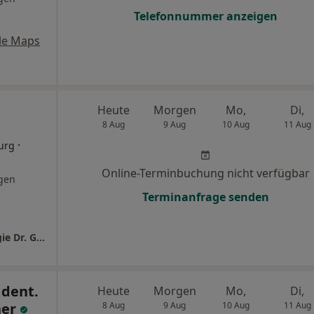
Telefonnummer anzeigen
le Maps
Heute
Morgen
Mo,
Di,
8 Aug
9 Aug
10 Aug
11 Aug
·
urg
Online-Terminbuchung nicht verfügbar
gen
Terminanfrage senden
Praxisklinik für Mund-Kiefer-Gesichtschirurgie Dr. Gilbert Vanderborght
 dent.
Heute
Morgen
Mo,
Di,
ner
8 Aug
9 Aug
10 Aug
11 Aug