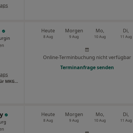
Maps
e
Heute
Morgen
Mo,
Di,
8 Aug
9 Aug
10 Aug
11 Aug
urgin
en
Online-Terminbuchung nicht verfügbar
Terminanfrage senden
Maps
Praxis Dr.med.dent. Anne Falge Fachärztin für MKG-Chirurgie
ky
Heute
Morgen
Mo,
Di,
8 Aug
9 Aug
10 Aug
11 Aug
urg
en