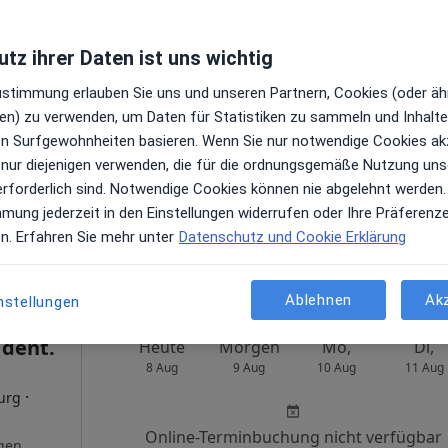
tz ihrer Daten ist uns wichtig
. med.
Heute
Morgen
Mo,
Di,
ling
8 Aug
9 Aug
10 Aug
11 Aug
Zustimmung erlauben Sie uns und unseren Partnern, Cookies (oder äh
urg,
en) zu verwenden, um Daten für Statistiken zu sammeln und Inhalte 
·
r Chirurg
ren Surfgewohnheiten basieren. Wenn Sie nur notwendige Cookies ak
Online-Terminbuchung nicht verfügbar
 nur diejenigen verwenden, die für die ordnungsgemäße Nutzung uns
en
Telefonnummer anzeigen
erforderlich sind. Notwendige Cookies können nie abgelehnt werden.
mmung jederzeit in den Einstellungen widerrufen oder Ihre Präferenz
en. Erfahren Sie mehr unter
Datenschutz und Cookie Erklärung
aps
Praxis Prof.Dr.Dr. Volker Gaßling Facharzt für MKG-Chirurgie
Ablehnen
Ak
nstellungen
 dent.
Heute
Morgen
Mo,
Di,
8 Aug
9 Aug
10 Aug
11 Aug
·
urg
Online-Terminbuchung nicht verfügbar
gen