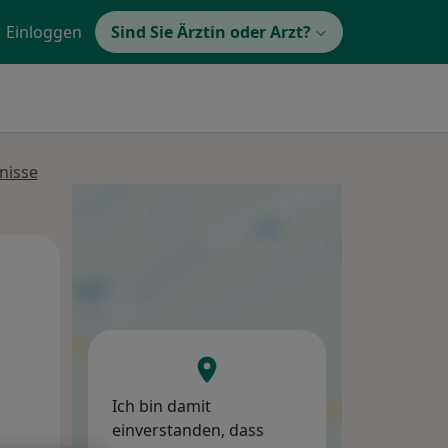
Einloggen
Sind Sie Ärztin oder Arzt?
nisse
Mi,
Do,
Fr,
12 Aug
13 Aug
14 Aug
Ich bin damit
einverstanden, dass