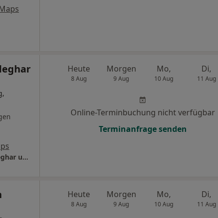
 Maps
fleghar
Heute
Morgen
Mo,
Di,
8 Aug
9 Aug
10 Aug
11 Aug
g,
Online-Terminbuchung nicht verfügbar
gen
Terminanfrage senden
aps
Orthopäd. Praxis Gräfelfing Dres. Ulrich Pfleghar und Dean Sobczyk
n
Heute
Morgen
Mo,
Di,
8 Aug
9 Aug
10 Aug
11 Aug