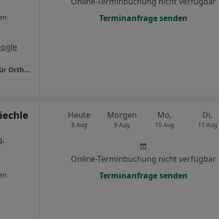
Online-Terminbuchung nicht verfügbar
en
Terminanfrage senden
oogle
Privatpraxis Dr.med. Uwe Siedow Facharzt für Orthopädie
iechle
Heute
Morgen
Mo,
Di,
8 Aug
9 Aug
10 Aug
11 Aug
g,
Online-Terminbuchung nicht verfügbar
en
Terminanfrage senden