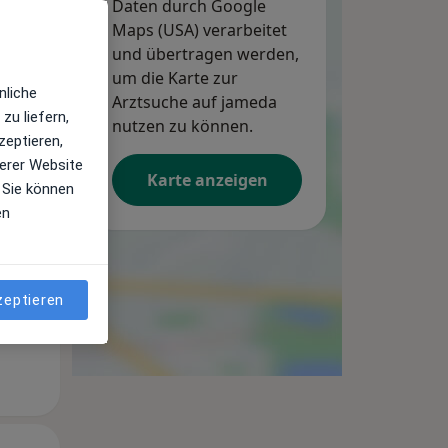
Daten durch Google
Maps (USA) verarbeitet
und übertragen werden,
um die Karte zur
nliche
Arztsuche auf jameda
zu liefern,
nutzen zu können.
Mi,
Do,
Fr,
zeptieren,
12 Aug
13 Aug
14 Aug
erer Website
Karte anzeigen
 Sie können
en
zeptieren