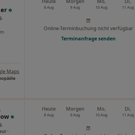
Heute
Morgen
Mo,
Di,
8 Aug
9 Aug
10 Aug
11 Aug
mer
g,
Online-Terminbuchung nicht verfügbar
en
Terminanfrage senden
gle Maps
hopädie
.
Heute
Morgen
Mo,
Di,
dow
8 Aug
9 Aug
10 Aug
11 Aug
g,
·
eut