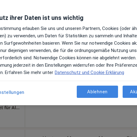
ps
Gem.Praxis OZMO M-Haar Dr.med. Frank M. Balensiefen Prof. Dr. Peter Diehl und PD Dr Johannes Schauwecker
tz ihrer Daten ist uns wichtig
Zustimmung erlauben Sie uns und unseren Partnern, Cookies (oder äh
en) zu verwenden, um Daten für Statistiken zu sammeln und Inhalte 
Heute
Morgen
Mo,
Di,
ren Surfgewohnheiten basieren. Wenn Sie nur notwendige Cookies ak
8 Aug
9 Aug
10 Aug
11 Aug
 nur diejenigen verwenden, die für die ordnungsgemäße Nutzung uns
erforderlich sind. Notwendige Cookies können nie abgelehnt werden.
mmung jederzeit in den Einstellungen widerrufen oder Ihre Präferenz
g,
Online-Terminbuchung nicht verfügbar
en. Erfahren Sie mehr unter
Datenschutz und Cookie Erklärung
Terminanfrage senden
gen
Ablehnen
Ak
nstellungen
ps
Praxis Dr.med. Stephan Kückelmann Facharzt für Allgem.Chirurgie