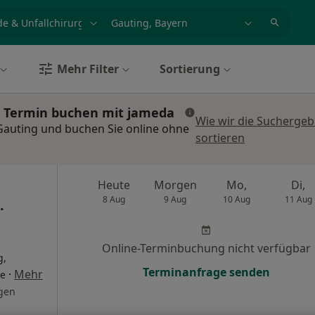
et, Erkrankung, Name
z.B. Berlin
Mehr Filter
Sortierung
: Termin buchen mit jameda
Wie wir die Suchergeb
Gauting und buchen Sie online ohne
sortieren
Heute
Morgen
Mo,
Di,
8 Aug
9 Aug
10 Aug
11 Aug
.
Online-Terminbuchung nicht verfügbar
g,
Terminanfrage senden
·
Mehr
de
gen