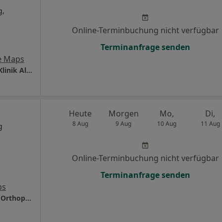
g,
Online-Terminbuchung nicht verfügbar
Terminanfrage senden
e Maps
LMU Klinikum Campus Großhadern MUM - Klinik Allgem.-, Unfall- u. Wiederherstellungschirurgie
Heute
Morgen
Mo,
Di,
8 Aug
9 Aug
10 Aug
11 Aug
g
Online-Terminbuchung nicht verfügbar
Terminanfrage senden
ps
Krankenhaus Barmherzige Brüder Klinik für Orthopädie und Unfallchirurgie