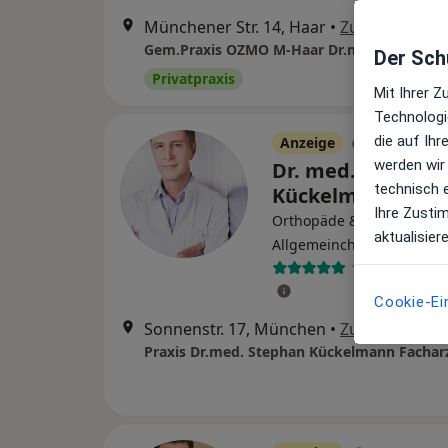
Münchener Str. 14, Haar
•
Zu Google Ma
Der Schu
Privatpraxis
Mit Ihrer 
Technologi
die auf Ih
Anzeige
werden wir
Dr. med. Stephan
technisch 
Kückelmann
Ihre Zusti
Orthopäde & Unfallchirur
aktualisier
Allgemeinchirurg, D-Arzt
140 Bewertun
Cookie-Ei
Sonnenstr. 17, München
•
Zu Google Ma