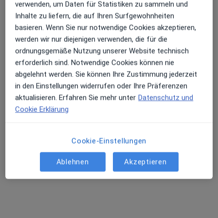
verwenden, um Daten für Statistiken zu sammeln und
Inhalte zu liefern, die auf Ihren Surfgewohnheiten
Daniel-Brendel-Str. 2, Mainz
•
Zu Google Maps
basieren. Wenn Sie nur notwendige Cookies akzeptieren,
Privatpraxis für Orthopädie Sadik Dogan Facharzt für Orthopädie und Unfallchirurgie
werden wir nur diejenigen verwenden, die für die
ordnungsgemäße Nutzung unserer Website technisch
Privatpraxis
erforderlich sind. Notwendige Cookies können nie
Dieser Arzt bzw. diese Ärztin bietet keine Online-Terminbuchung an diesem Standort an.
abgelehnt werden. Sie können Ihre Zustimmung jederzeit
in den Einstellungen widerrufen oder Ihre Präferenzen
Terminanfrage senden
aktualisieren. Erfahren Sie mehr unter
Datenschutz und
Cookie Erklärung
Cookie-Einstellungen
Ablehnen
Akzeptieren
Dr. Patrick de Oliveira Krampe Resende
·
Mehr
Orthopäde & Unfallchirurg, D-Arzt, Chirotherapeut