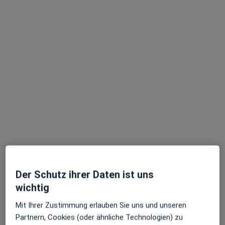
Ärzte und Heilberufler verfügbar
Diese Ärzte und Heilberufler befinden sich
außerhalb von Kindsbach, Rheinland-Pfalz in
Gebieten nahe Ihrer Suche.
Sadik Dogan
Der Schutz ihrer Daten ist uns
·
Mehr
Orthopäde & Unfallchirurg, Orthopäde
wichtig
377 Bewertungen
Mit Ihrer Zustimmung erlauben Sie uns und unseren
Partnern, Cookies (oder ähnliche Technologien) zu
Adresse 1
Adresse 2