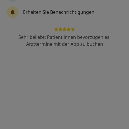
Erhalten Sie Benachrichtigungen
Dr. med. Michael Pfeffer
·
Mehr
Orthopäde & Unfallchirurg, D-Arzt, Orthopäde
62 Bewertungen
Sehr beliebt: Patient:innen bevorzugen es,
Arzttermine mit der App zu buchen
Burgstr. 9, Kaiserslautern
•
Zu Google Maps
Dres. Martin Rygula Petra Koch Pfeffer Michael u.w.
Dieser Arzt bzw. diese Ärztin bietet keine Online-Terminbuchung an diesem Standort an.
Terminanfrage senden