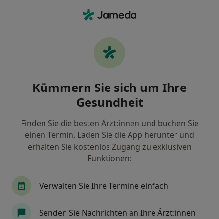
Ha
Orthopäde & Unfallchirurg • Kindsbach, Rheinland-Pfalz
Filter & Sortierung
Zu Google Maps
Orthopäde & Unfallchirurg in Kindsbach:
Kümmern Sie sich um Ihre
Termin buchen mit jameda
Gesundheit
Finden Sie Orthopäden & Unfallchirurgen in
Kindsbach und buchen Sie online ohne zusätzliche
Finden Sie die besten Ärzt:innen und buchen Sie
Kosten.
einen Termin. Laden Sie die App herunter und
Wie wir die Suchergebnisse sortieren
erhalten Sie kostenlos Zugang zu exklusiven
Funktionen:
Verwalten Sie Ihre Termine einfach
Senden Sie Nachrichten an Ihre Ärzt:innen