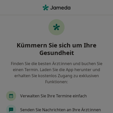
Ha
Orthopäde & Unfallchirurg • Zöllnitz, Thüringen
Filter & Sortierung
Zu Google Maps
Orthopäde & Unfallchirurg in Zöllnitz:
Kümmern Sie sich um Ihre
Termin buchen mit jameda
Gesundheit
Finden Sie Orthopäden & Unfallchirurgen in Zöllnitz
und buchen Sie online ohne zusätzliche Kosten.
Finden Sie die besten Ärzt:innen und buchen Sie
Wie wir die Suchergebnisse sortieren
einen Termin. Laden Sie die App herunter und
erhalten Sie kostenlos Zugang zu exklusiven
Funktionen:
Verwalten Sie Ihre Termine einfach
Senden Sie Nachrichten an Ihre Ärzt:innen