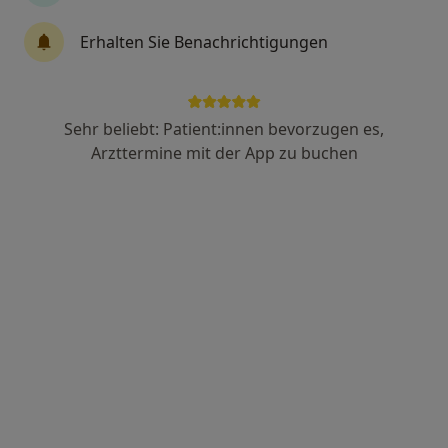
Prof. Dr. med. Michael Müller
Erhalten Sie Benachrichtigungen
·
Mehr
Orthopäde & Unfallchirurg, Spezieller Unfallchirurg
Camburger Str. 87, Jena
•
Zu Google Maps
Praxis Dr.med. Steffen Hein Facharzt für Allgem. Chirurgie
Sehr beliebt: Patient:innen bevorzugen es,
Dieser Arzt bzw. diese Ärztin bietet keine Online-Terminbuchung an diesem Standort an.
Arzttermine mit der App zu buchen
Terminanfrage senden
Dr. med. Birger Häckel
·
Orthopäde & Unfallchirurg, Chirotherapeut, Sportmediziner