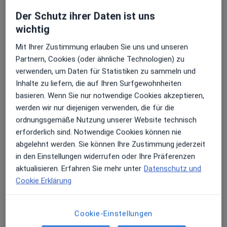
Der Schutz ihrer Daten ist uns
wichtig
Mit Ihrer Zustimmung erlauben Sie uns und unseren
Partnern, Cookies (oder ähnliche Technologien) zu
Dr. med. Robby Schlund
verwenden, um Daten für Statistiken zu sammeln und
·
Orthopäde & Unfallchirurg, Sportmediziner, Chirotherapeut
Inhalte zu liefern, die auf Ihren Surfgewohnheiten
Mehr
basieren. Wenn Sie nur notwendige Cookies akzeptieren,
68 Bewertungen
werden wir nur diejenigen verwenden, die für die
ordnungsgemäße Nutzung unserer Website technisch
erforderlich sind. Notwendige Cookies können nie
Adresse
Videosprechstunde
abgelehnt werden. Sie können Ihre Zustimmung jederzeit
in den Einstellungen widerrufen oder Ihre Präferenzen
Jägerstr. 1, Gera
•
Zu Google Maps
aktualisieren. Erfahren Sie mehr unter
Datenschutz und
Dr. med. Robby Schlund
Cookie Erklärung
Privatpraxis
Dieser Arzt bzw. diese Ärztin bietet keine Online-Terminbuchung an diesem Standort an.
Cookie-Einstellungen