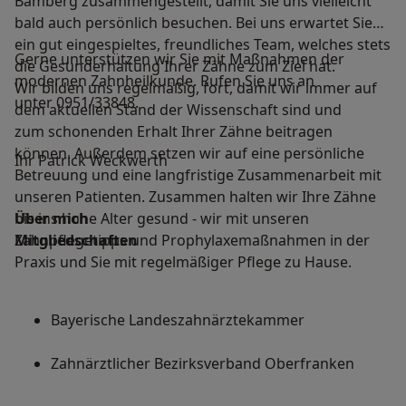
Bamberg zusammengestellt, damit Sie uns vielleicht
bald auch persönlich besuchen. Bei uns erwartet Sie
ein gut eingespieltes, freundliches Team, welches stets
Gerne unterstützen wir Sie mit Maßnahmen der
die Gesunderhaltung Ihrer Zähne zum Ziel hat.
modernen Zahnheilkunde. Rufen Sie uns an
Wir bilden uns regelmäßig, fort, damit wir immer auf
unter 0951/33848.
dem aktuellen Stand der Wissenschaft sind und
zum schonenden Erhalt Ihrer Zähne beitragen
können. Außerdem setzen wir auf eine persönliche
Ihr Patrick Weckwerth
Betreuung und eine langfristige Zusammenarbeit mit
unseren Patienten. Zusammen halten wir Ihre Zähne
bis ins hohe Alter gesund - wir mit unseren
Über mich
Zahnpflegetipps und Prophylaxemaßnahmen in der
Mitgliedschaften
Praxis und Sie mit regelmäßiger Pflege zu Hause.
Bayerische Landeszahnärztekammer
Zahnärztlicher Bezirksverband Oberfranken