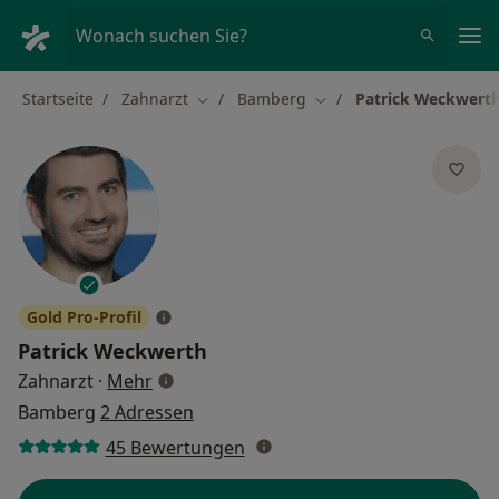
Ha
Wonach suchen Sie?
Startseite
Zahnarzt
Bamberg
Patrick Weckwert
Stadt ändern
Stadt ändern
Gold Pro-Profil
Patrick Weckwerth
über Spezialisierungen
Zahnarzt
·
Mehr
Bamberg
2 Adressen
45 Bewertungen