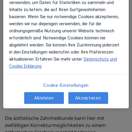
verwenden, um Daten für Statistiken zu sammeln und
werden müssen und so geschont werden
Inhalte zu liefern, die auf Ihren Surfgewohnheiten
können. Auch in einen bestehenden Zahnersatz
basieren. Wenn Sie nur notwendige Cookies akzeptieren,
können Implantate integriert werden um den Halt zu
werden wir nur diejenigen verwenden, die für die
verbessern.
ordnungsgemäße Nutzung unserer Website technisch
erforderlich sind. Notwendige Cookies können nie
Gerade im Oberkiefer kann ein Zahnersatz durch
abgelehnt werden. Sie können Ihre Zustimmung jederzeit
zusätzliche Implantate gaumenfrei geplant werden. So
in den Einstellungen widerrufen oder Ihre Präferenzen
entfallen unangenehme Geschmackseinbußen.
aktualisieren. Erfahren Sie mehr unter
Datenschutz und
Cookie Erklärung
Ästhetische Zahnheilkunde
Viele Menschen wünschen sich weißere Zähne und ein
Cookie-Einstellungen
ebenmäßiges Zahnbild. Ein strahlendes Lächeln steht
Ablehnen
Akzeptieren
für Vitalität und Erfolg und gilt als Schönheitsmerkmal.
Die ästhetische Zahnheilkunde kann hier mit
vielfältigen Korrekturmöglichkeiten zu einem