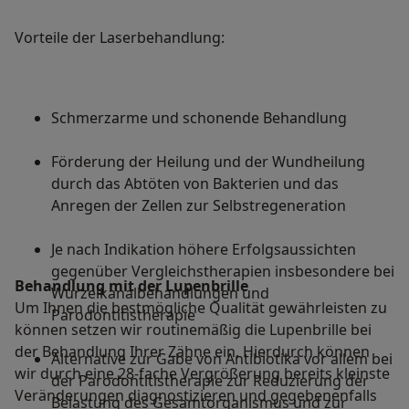
Vorteile der Laserbehandlung:
Schmerzarme und schonende Behandlung
Förderung der Heilung und der Wundheilung
durch das Abtöten von Bakterien und das
Anregen der Zellen zur Selbstregeneration
Je nach Indikation höhere Erfolgsaussichten
gegenüber Vergleichstherapien insbesondere bei
Behandlung mit der Lupenbrille
Wurzelkanalbehandlungen und
Um Ihnen die bestmögliche Qualität gewährleisten zu
Parodontitistherapie
können setzen wir routinemäßig die Lupenbrille bei
der Behandlung Ihrer Zähne ein. Hierdurch können
Alternative zur Gabe von Antibiotika vor allem bei
wir durch eine 28-fache Vergrößerung bereits kleinste
der Parodontitistherapie zur Reduzierung der
Veränderungen diagnostizieren und gegebenenfalls
Belastung des Gesamtorganismus und zur