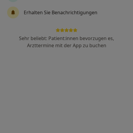
Erhalten Sie Benachrichtigungen
Dr. med. dent. Matthias Nagengast
·
Mehr
Zahnarzt
64 Bewertungen
Sehr beliebt: Patient:innen bevorzugen es,
Arzttermine mit der App zu buchen
Obstmarkt 5, Bamberg
•
Zu Google Maps
Praxis Dr.med.dent. Matthias Nagengast Zahnarzt
Dieser Arzt bzw. diese Ärztin bietet keine Online-Terminbuchung an diesem Standort an.
Terminanfrage senden