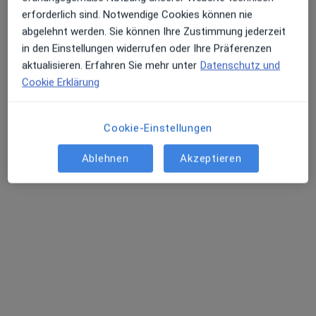
erforderlich sind. Notwendige Cookies können nie
Patrick Weckwerth
abgelehnt werden. Sie können Ihre Zustimmung jederzeit
·
Mehr
Zahnarzt
in den Einstellungen widerrufen oder Ihre Präferenzen
45 Bewertungen
aktualisieren. Erfahren Sie mehr unter
Datenschutz und
Cookie Erklärung
Adresse 1
Adresse 2
Cookie-Einstellungen
Pödeldorfer Str. 11, Bamberg
•
Zu Google Maps
Ablehnen
Akzeptieren
Hans-Georg Schinner und Patrick Weckwerth
Dieser Arzt bzw. diese Ärztin bietet keine Online-Terminbuchung an diesem Standort an.
Terminanfrage senden