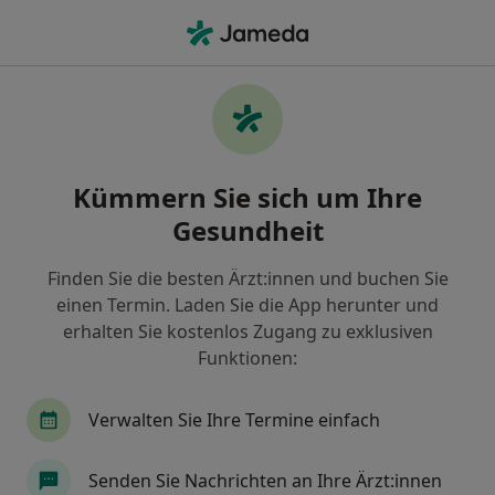
Ha
Zahnersatz (Beratung) • Bamberg, Bayern
Filter & Sortierung
• 1
Zu Google Map
Zahnersatz (Beratung), Bamberg
Kümmern Sie sich um Ihre
Wie wir die Suchergebnisse sortieren
Gesundheit
Finden Sie die besten Ärzt:innen und buchen Sie
Welche Terminart möchten Sie buchen?
einen Termin. Laden Sie die App herunter und
Implantologie
Zahnersatz (Beratung)
Zah
erhalten Sie kostenlos Zugang zu exklusiven
Funktionen:
Verwalten Sie Ihre Termine einfach
Senden Sie Nachrichten an Ihre Ärzt:innen