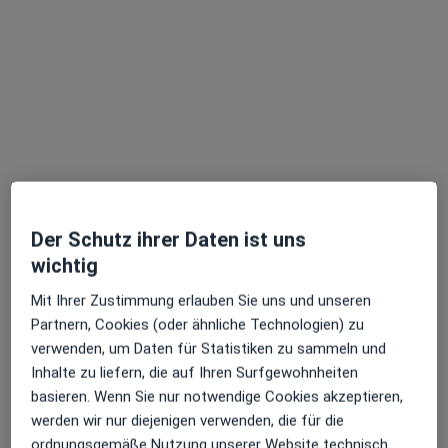
Dr. med. dent. Stefan Gallenz
·
Mehr
Zahnarzt
57 Bewertungen
Laurenzistr. 8, Bamberg
•
Zu Google Maps
Praxis Dr. Stefan Gallenz Zahnarzt
Dieser Arzt bzw. diese Ärztin bietet keine Online-Terminbuchung an diesem Standort an.
Der Schutz ihrer Daten ist uns
Terminanfrage senden
wichtig
Mit Ihrer Zustimmung erlauben Sie uns und unseren
Partnern, Cookies (oder ähnliche Technologien) zu
verwenden, um Daten für Statistiken zu sammeln und
Inhalte zu liefern, die auf Ihren Surfgewohnheiten
basieren. Wenn Sie nur notwendige Cookies akzeptieren,
werden wir nur diejenigen verwenden, die für die
ordnungsgemäße Nutzung unserer Website technisch