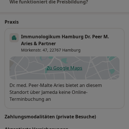
Wie funktioniert die Preisbildung?
Praxis
Immunologikum Hamburg Dr. Peer M.
Aries & Partner
Mörkenstr. 47,
22767
Hamburg
Zu Google Maps
öffnet in einer neuen Registe
Verfügbarkeit
Dr. med. Peer-Malte Aries bietet an diesem
Standort über Jameda keine Online-
Terminbuchung an
Zahlungsmodalitäten (private Besuche)