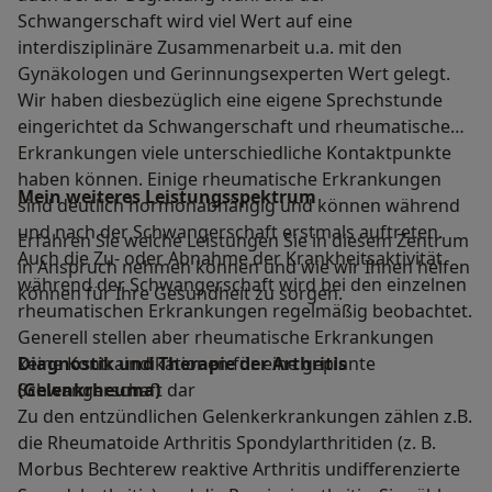
Schwangerschaft wird viel Wert auf eine
interdisziplinäre Zusammenarbeit u.a. mit den
Gynäkologen und Gerinnungsexperten Wert gelegt.
Wir haben diesbezüglich eine eigene Sprechstunde
eingerichtet da Schwangerschaft und rheumatische
Erkrankungen viele unterschiedliche Kontaktpunkte
haben können. Einige rheumatische Erkrankungen
Mein weiteres Leistungs­spektrum
sind deutlich hormonabhängig und können während
und nach der Schwangerschaft erstmals auftreten.
Erfahren Sie welche Leistungen Sie in diesem Zentrum
Auch die Zu- oder Abnahme der Krankheitsaktivität
in Anspruch nehmen können und wie wir Ihnen helfen
während der Schwangerschaft wird bei den einzelnen
können für Ihre Gesundheit zu sorgen.
rheumatischen Erkrankungen regelmäßig beobachtet.
Generell stellen aber rheumatische Erkrankungen
keine Kontraindikationen für eine geplante
Diagnostik und Therapie der Arthritis
Schwangerschaft dar
(Gelenkrheuma)
Zu den entzündlichen Gelenkerkrankungen zählen z.B.
die Rheumatoide Arthritis Spondylarthritiden (z. B.
Morbus Bechterew reaktive Arthritis undifferenzierte