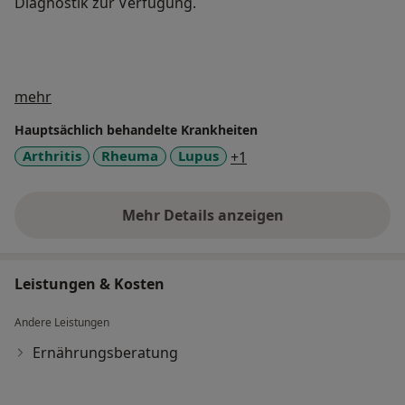
Diagnostik zur Verfügung.
Über mich
mehr
Hauptsächlich behandelte Krankheiten
a11y_sr_more_disease
Arthritis
Rheuma
Lupus
+1
Mehr Details anzeigen
über Erfahrungen
Leistungen & Kosten
Andere Leistungen
Ernährungsberatung