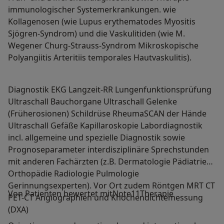
immunologischer Systemerkrankungen. wie
Kollagenosen (wie Lupus erythematodes Myositis
Sjögren-Syndrom) und die Vaskulitiden (wie M.
Wegener Churg-Strauss-Syndrom Mikroskopische
Polyangiitis Arteritiis temporales Hautvaskulitis).
Diagnostik EKG Langzeit-RR Lungenfunktionsprüfung
Ultraschall Bauchorgane Ultraschall Gelenke
(Früherosionen) Schildrüse RheumaSCAN der Hände
Ultraschall Gefäße Kapillaroskopie Labordiagnostik
incl. allgemeine und spezielle Diagnostik sowie
Prognoseparameter interdisziplinäre Sprechstunden
mit anderen Fachärzten (z.B. Dermatologie Pädiatrie
Orthopädie Radiologie Pulmologie
Gerinnungsexperten). Vor Ort zudem Röntgen MRT CT
Von Patienten bewertet mitNote11Therapie
PET-CT Angiographien und Knochendichtemessung
(DXA)