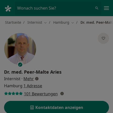
Ha
Wonach suchen Sie?
Startseite
Internist
Hamburg
Dr. med. Peer-Malt
Stadt ändern
Stadt ändern
Dr. med.
Peer-Malte Aries
über Spezialisierungen
Internist
·
Mehr
Hamburg
1 Adresse
101 Bewertungen
Kontaktdaten anzeigen