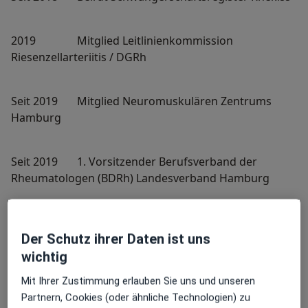
2019 Mitglied Leitlinienkommission
Riesenzellarteriitis / DGRh
Seit 2019 Mitglied Neuromuskulären Zentrums
Hamburg
Seit 2019 1. Vorsitzender Berufsverband der
Rheumatologen (BDRh) Landesverband Hamburg
Seit 2019 Herausgeber Zeitschrift für
Der Schutz ihrer Daten ist uns
Rheumatologie (CME-Beiträge) Springer Medizin
Verlag
wichtig
Mit Ihrer Zustimmung erlauben Sie uns und unseren
Partnern, Cookies (oder ähnliche Technologien) zu
Seit 2019 akademische Lehrpraxis der Semmelweiß