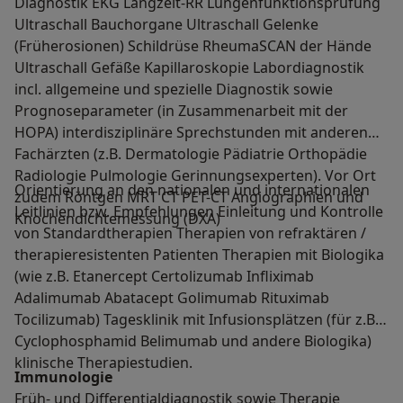
Diagnostik EKG Langzeit-RR Lungenfunktionsprüfung
Ultraschall Bauchorgane Ultraschall Gelenke
(Früherosionen) Schildrüse RheumaSCAN der Hände
Ultraschall Gefäße Kapillaroskopie Labordiagnostik
incl. allgemeine und spezielle Diagnostik sowie
Prognoseparameter (in Zusammenarbeit mit der
HOPA) interdisziplinäre Sprechstunden mit anderen
Fachärzten (z.B. Dermatologie Pädiatrie Orthopädie
Radiologie Pulmologie Gerinnungsexperten). Vor Ort
Orientierung an den nationalen und internationalen
zudem Röntgen MRT CT PET-CT Angiographien und
Leitlinien bzw. Empfehlungen Einleitung und Kontrolle
Knochendichtemessung (DXA)
von Standardtherapien Therapien von refraktären /
therapieresistenten Patienten Therapien mit Biologika
(wie z.B. Etanercept Certolizumab Infliximab
Adalimumab Abatacept Golimumab Rituximab
Tocilizumab) Tagesklinik mit Infusionsplätzen (für z.B.
Cyclophosphamid Belimumab und andere Biologika)
klinische Therapiestudien.
Immunologie
Früh- und Differentialdiagnostik sowie Therapie