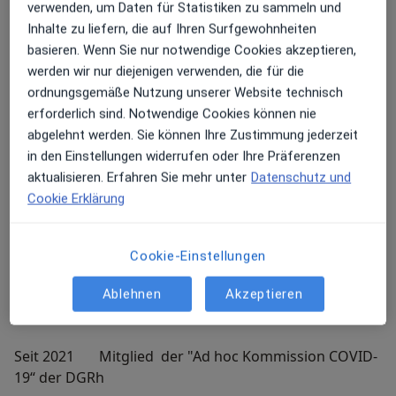
verwenden, um Daten für Statistiken zu sammeln und
Universität Budapest Ungarn
Inhalte zu liefern, die auf Ihren Surfgewohnheiten
basieren. Wenn Sie nur notwendige Cookies akzeptieren,
Seit 2019 Mitglied Arbeitskreis Schwangerschaft
werden wir nur diejenigen verwenden, die für die
Deutsche Gesellschaft für Rheumatologie (DGRh)
ordnungsgemäße Nutzung unserer Website technisch
erforderlich sind. Notwendige Cookies können nie
abgelehnt werden. Sie können Ihre Zustimmung jederzeit
Seit 2020 Mitglied der Kommission
in den Einstellungen widerrufen oder Ihre Präferenzen
Pharmakotherapie der Deutschen Gesellschaft für
aktualisieren. Erfahren Sie mehr unter
Datenschutz und
Rheumatologie
Cookie Erklärung
Seit 2020 Beirat John Grube Foundation e.V.
Cookie-Einstellungen
Ablehnen
Akzeptieren
Seit 2021 Mitglied der RheumaDatenRhePort GbR
Seit 2021 Mitglied der "Ad hoc Kommission COVID-
19“ der DGRh