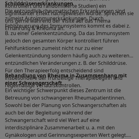
Schilddrüsenerkrankungen
kontrolliert und randomisierte Studien) ein
Die entzündlich-rheumatischen Erkrankungen sind
signifikanter Effekt nachgewiesen wurde. Sprechen sie
zumeist Autoimmunerkrankungen. Durch
uns gerne während der Visite auf das Thema
Fehlsteuerung des Immunsystems kommt es dabei z.
Ernährung & Rheuma an.
B. zu einer Gelenkentzündung. Da das Immunsystem
jedoch den gesamten Körper kontrolliert führen
Fehlfunktionen zumeist nicht nur zu einer
Gelenkentzündung sondern häufig auch zu weiteren
entzündlichen Veränderungen z. B. der Schilddrüse.
Für den Therapieerfolg entscheidend sind
Behandlung von Rheuma in Zusammenhang mit
insbesondere der frühzeitige Therapiebeginn und
einer Schwangerschaft
regelmäßige Verlaufskontrollen.
Ein wichtiger Schwerpunkt dieses Zentrum ist die
Betreuung von schwangeren Rheumapatientinnen.
Sowohl bei der Planung von Schwangerschaften als
auch bei der Begleitung während der
Schwangerschaft wird viel Wert auf eine
interdisziplinäre Zusammenarbeit u. a. mit den
Gynäkologen und Gerinnungsexperten Wert gelegt.