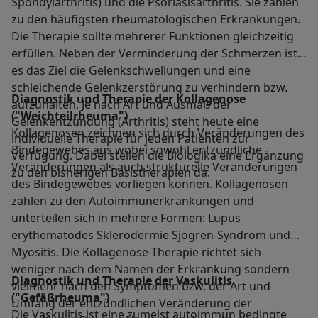
Spondylarthritis) und die Psoriasisarthritis. Sie zählen
zu den häufigsten rheumatologischen Erkrankungen.
Die Therapie sollte mehrerer Funktionen gleichzeitig
erfüllen. Neben der Verminderung der Schmerzen ist
es das Ziel die Gelenkschwellungen und eine
schleichende Gelenkzerstörung zu verhindern bzw.
Diagnostik und Therapie der Kollagenose
aufzuhalten. Je nach Art und Ausmaß der
("Weichteilrheuma")
Gelenkentzündung (Arthritis) steht heute eine
Kollagenosen zeichnen sich durch Veränderungen des
individuelle Therapie für jeden Patienten zur
Bindegewebes aus wobei sowohl entzündliche
Verfügung. Dabei stellen die Biologika eine Ergänzung
Veränderungen als auch strukturelle Veränderungen
zu den bisherigen Basistherapien da.
des Bindegewebes vorliegen können. Kollagenosen
zählen zu den Autoimmunerkrankungen und
unterteilen sich in mehrere Formen: Lupus
erythematodes Sklerodermie Sjögren-Syndrom und
Myositis. Die Kollagenose-Therapie richtet sich
weniger nach dem Namen der Erkrankung sondern
Diagnostik und Therapie der Vaskulitis
vielmehr nach den Symptomen bzw. der Art und
("Gefäßrheuma")
Umfang der entzündlichen Veränderung der
Die Vaskulitis ist eine zumeist autoimmun bedingte