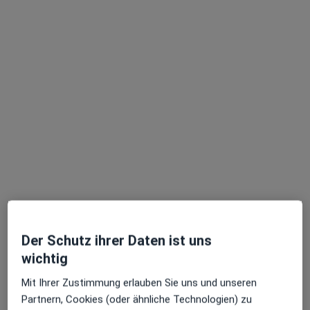
M.Sc. Katharina Zahedi
·
Mehr
Psychologische Psychotherapeutin, Psychologin
39 Bewertungen
Adresse
Videosprechstunde
Westermühlstr. 26, München
•
Zu Google Maps
Praxis Katharina Zahedi Psycholog. Psychotherapeutin
Privatpraxis
Dieser Arzt bzw. diese Ärztin bietet keine Online-Terminbuchung an diesem Standort an.
Der Schutz ihrer Daten ist uns
Terminanfrage senden
wichtig
Mit Ihrer Zustimmung erlauben Sie uns und unseren
Partnern, Cookies (oder ähnliche Technologien) zu