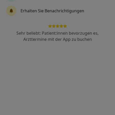
Psychologische Psychotherapeutin, Psychologin
Erhalten Sie Benachrichtigungen
Zu Google
Vorderer Anger 221, Landsberg am Lech
•
Maps
Privatpraxis für Psychotherapie, Beratung und Coaching
Sehr beliebt: Patient:innen bevorzugen es,
Privatpraxis
Arzttermine mit der App zu buchen
Dieser Arzt bzw. diese Ärztin bietet keine Online-Terminbuchung an diesem Standort an.
Terminanfrage senden
Dipl.-Psych. Birgit Keller