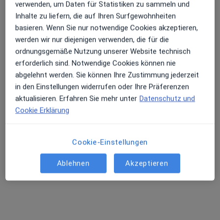
verwenden, um Daten für Statistiken zu sammeln und
Inhalte zu liefern, die auf Ihren Surfgewohnheiten
basieren. Wenn Sie nur notwendige Cookies akzeptieren,
werden wir nur diejenigen verwenden, die für die
ordnungsgemäße Nutzung unserer Website technisch
erforderlich sind. Notwendige Cookies können nie
Dipl.-Psych. Bernard Hege
abgelehnt werden. Sie können Ihre Zustimmung jederzeit
·
Mehr
Psychologischer Psychotherapeut
in den Einstellungen widerrufen oder Ihre Präferenzen
108 Bewertungen
aktualisieren. Erfahren Sie mehr unter
Datenschutz und
Cookie Erklärung
Dachauer Str. 146, München
•
Zu Google Maps
Praxis Bernard Hege Psycholog. Psychotherapeut
Cookie-Einstellungen
Dieser Arzt bzw. diese Ärztin bietet keine Online-Terminbuchung an diesem Standort an.
Ablehnen
Akzeptieren
Terminanfrage senden