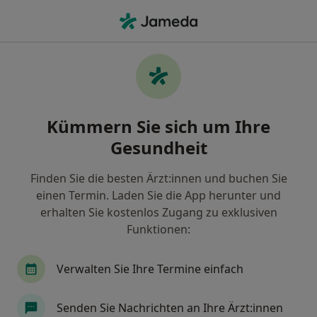
Ha
Psychologischer Psychotherapeut • Buchloe, Bayern
Filter & Sortierung
• 1
Zu Google Map
Empfohlene Psychologische
Kümmern Sie sich um Ihre
Psychotherapeuten für Privat versichert
in Buchloe
Gesundheit
Wie wir die Suchergebnisse sortieren
Finden Sie die besten Ärzt:innen und buchen Sie
einen Termin. Laden Sie die App herunter und
erhalten Sie kostenlos Zugang zu exklusiven
Funktionen:
Verwalten Sie Ihre Termine einfach
Senden Sie Nachrichten an Ihre Ärzt:innen
M.Sc. Alena Beck