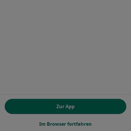
Praxis Gia Degenhart-Gold Psychotherapeutin
Dieser Arzt bzw. diese Ärztin bietet keine Online-Terminbuchung an diesem Standort an.
Terminanfrage senden
Dipl.-Päd. Marion Ackermann
Psychologische Psychotherapeutin, Kinder- und
Jugendlichenpsychotherapeutin
Zur App
Zu Google
Vordere Mühlgasse 189, Landsberg am Lech
•
Maps
Im Browser fortfahren
Praxis Marion Ackermann Kinder- und Jugendlichenpsychotherapeutin