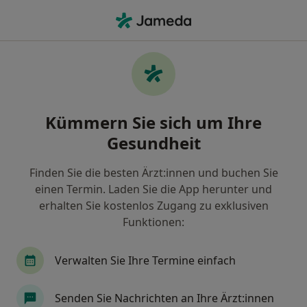
Ha
Psychologischer Psychotherapeut • Dortmund, Nordrhein-Westfalen
Filter & Sortierung
• 1
Zu Google Map
Empfohlene Psychologische
Kümmern Sie sich um Ihre
Psychotherapeuten für Privat versichert
in Dortmund
Gesundheit
Wie wir die Suchergebnisse sortieren
Finden Sie die besten Ärzt:innen und buchen Sie
einen Termin. Laden Sie die App herunter und
erhalten Sie kostenlos Zugang zu exklusiven
Funktionen:
Verwalten Sie Ihre Termine einfach
Senden Sie Nachrichten an Ihre Ärzt:innen
M.Sc. Julia Ronge