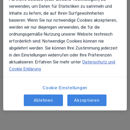
Lange Str. 37, Lünen
•
Zu Google Maps
verwenden, um Daten für Statistiken zu sammeln und
Praxis Dr.phil. Monika Eichenauer Psycholog. Psychotherapeutin
Inhalte zu liefern, die auf Ihren Surfgewohnheiten
basieren. Wenn Sie nur notwendige Cookies akzeptieren,
Dieser Arzt bzw. diese Ärztin bietet keine Online-Terminbuchung an diesem Standort an.
werden wir nur diejenigen verwenden, die für die
Terminanfrage senden
ordnungsgemäße Nutzung unserer Website technisch
erforderlich sind. Notwendige Cookies können nie
abgelehnt werden. Sie können Ihre Zustimmung jederzeit
in den Einstellungen widerrufen oder Ihre Präferenzen
aktualisieren. Erfahren Sie mehr unter
Datenschutz und
Cookie Erklärung
Cookie-Einstellungen
M.Sc. Sabrina Ortwig
Ablehnen
Akzeptieren
·
Mehr
Psychologische Psychotherapeutin
11 Bewertungen