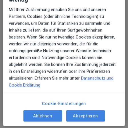
Mit Ihrer Zustimmung erlauben Sie uns und unseren
Dipl.-Psych. Marion Stelter
Partnern, Cookies (oder ähnliche Technologien) zu
Psychologische Psychotherapeutin
verwenden, um Daten für Statistiken zu sammeln und
10 Bewertungen
Inhalte zu liefern, die auf Ihren Surfgewohnheiten
basieren. Wenn Sie nur notwendige Cookies akzeptieren,
werden wir nur diejenigen verwenden, die für die
Libanonstr. 115, Stuttgart
•
Zu Google Maps
ordnungsgemäße Nutzung unserer Website technisch
Praxis Marion Stelter Psycholog. Psychotherapeutin
erforderlich sind. Notwendige Cookies können nie
Dieser Arzt bzw. diese Ärztin bietet keine Online-Terminbuchung an diesem Standort an.
abgelehnt werden. Sie können Ihre Zustimmung jederzeit
in den Einstellungen widerrufen oder Ihre Präferenzen
Terminanfrage senden
aktualisieren. Erfahren Sie mehr unter
Datenschutz und
Cookie Erklärung
Ärzte und Heilberufler verfügbar
Cookie-Einstellungen
Diese Ärzte und Heilberufler befinden sich
außerhalb von Stuttgart, Baden-Württemberg in
Ablehnen
Akzeptieren
Gebieten nahe Ihrer Suche.