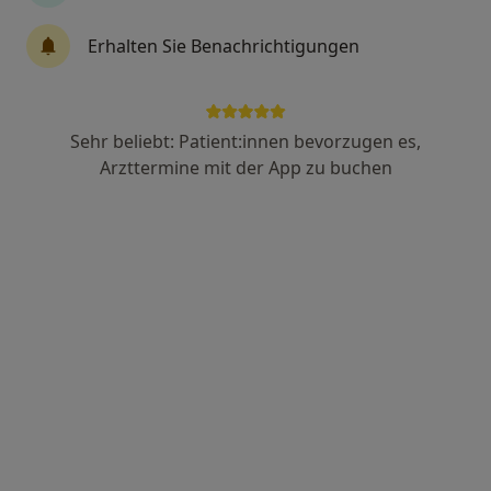
Dr. rer.nat. Dr. Dipl.Psych. Friederike
Erhalten Sie Benachrichtigungen
Echtler-Geist
Psychologische Psychotherapeutin
22 Bewertungen
Sehr beliebt: Patient:innen bevorzugen es,
Arzttermine mit der App zu buchen
Schrempfstr. 8 a, Stuttgart
•
Zu Google Maps
Praxiszentrum Psychotherapie Dr. Friederike Echtler-Geist Psycholog. Psychotherapeutin
Dieser Arzt bzw. diese Ärztin bietet keine Online-Terminbuchung an diesem Standort an.
Terminanfrage senden