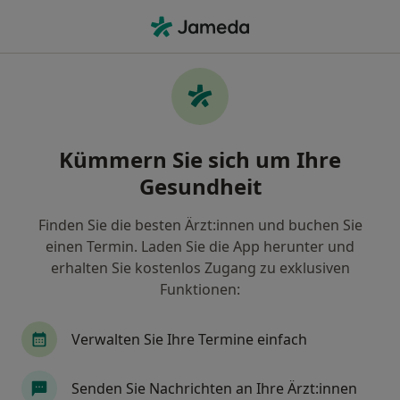
Ha
Psychologischer Psychotherapeut • Stuttgart, Baden-Württemberg
Filter & Sortierung
• 1
Zu Google Map
Empfohlene Psychologische
Kümmern Sie sich um Ihre
Psychotherapeuten für Privat versichert
in Stuttgart
Gesundheit
Wie wir die Suchergebnisse sortieren
Finden Sie die besten Ärzt:innen und buchen Sie
einen Termin. Laden Sie die App herunter und
erhalten Sie kostenlos Zugang zu exklusiven
Funktionen:
Verwalten Sie Ihre Termine einfach
Senden Sie Nachrichten an Ihre Ärzt:innen
Anzeige