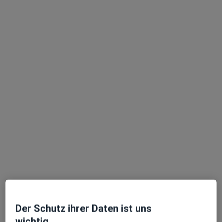
Dipl.-Psych. Claudia Heller
Psychologische Psychotherapeutin
Parkstr. 9, Freiberg am Neckar
•
Zu Google Maps
Praxis Claudia Heller Heilprakt. für Psychotherapie
Privatpraxis
Dieser Arzt bzw. diese Ärztin bietet keine Online-Terminbuchung an diesem Standort an.
Terminanfrage senden
Der Schutz ihrer Daten ist uns
wichtig