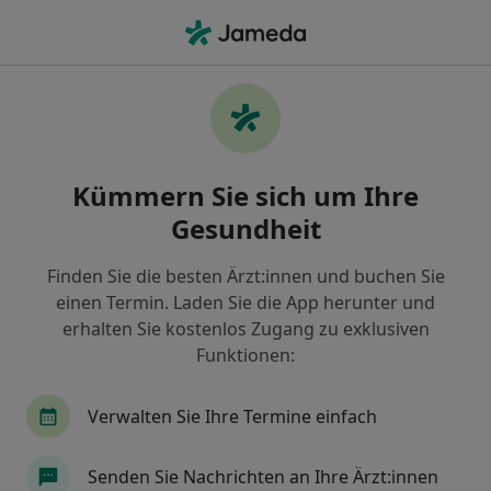
Ha
Psychologischer Psychotherapeut • Nürnberg, Bayern
Filter & Sortierung
• 1
Zu Google Map
Empfohlene Psychologische
Kümmern Sie sich um Ihre
Psychotherapeuten für Privat versichert
in Nürnberg
Gesundheit
Wie wir die Suchergebnisse sortieren
Finden Sie die besten Ärzt:innen und buchen Sie
einen Termin. Laden Sie die App herunter und
erhalten Sie kostenlos Zugang zu exklusiven
Funktionen:
Verwalten Sie Ihre Termine einfach
Senden Sie Nachrichten an Ihre Ärzt:innen
Prof. Dr. Jörg Pscherer