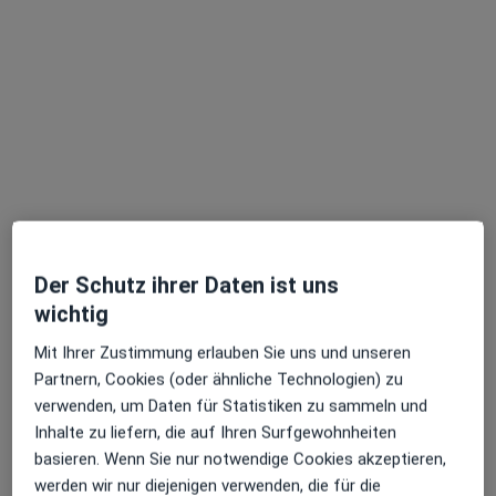
M.Sc. Psych. Alexandra Marin
·
Mehr
Psychologische Psychotherapeutin
9 Bewertungen
Der Schutz ihrer Daten ist uns
Berlichingenstraße 1, Schwabach
•
Zu Google Maps
wichtig
Psychotherapie Alexandra Marin
Mit Ihrer Zustimmung erlauben Sie uns und unseren
Dieser Arzt bzw. diese Ärztin bietet keine Online-Terminbuchung an diesem Standort an.
Partnern, Cookies (oder ähnliche Technologien) zu
verwenden, um Daten für Statistiken zu sammeln und
Terminanfrage senden
Inhalte zu liefern, die auf Ihren Surfgewohnheiten
basieren. Wenn Sie nur notwendige Cookies akzeptieren,
werden wir nur diejenigen verwenden, die für die