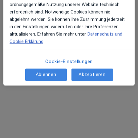
ordnungsgemäße Nutzung unserer Website technisch
erforderlich sind. Notwendige Cookies können nie
abgelehnt werden. Sie können Ihre Zustimmung jederzeit
in den Einstellungen widerrufen oder Ihre Präferenzen
aktualisieren. Erfahren Sie mehr unter
Datenschutz und
Cookie Erklärung
M.Sc. Psych. Julia Friedlein
·
Mehr
Psychologische Psychotherapeutin
Cookie-Einstellungen
Schwabacher Str. 19, Fürth
•
Zu Google Maps
Privatpraxis für Psychotherapie und Psychoonkologie Julia Friedlein
Ablehnen
Akzeptieren
Privatpraxis
Dieser Arzt bzw. diese Ärztin bietet keine Online-Terminbuchung an diesem Standort an.
Terminanfrage senden