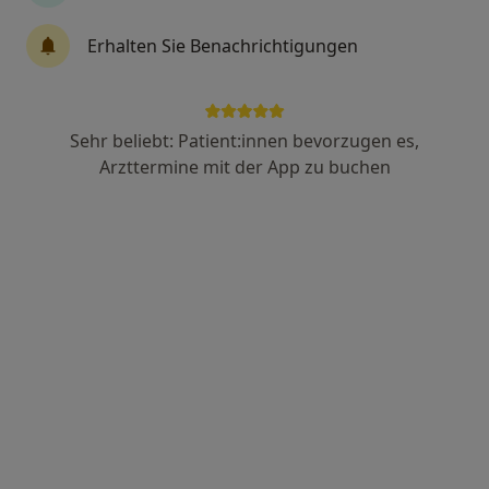
·
Mehr
Psychologischer Psychotherapeut, Psychologe
Erhalten Sie Benachrichtigungen
143 Bewertungen
Adresse
Videosprechstunde
Sehr beliebt: Patient:innen bevorzugen es,
Arzttermine mit der App zu buchen
Zu Google
Schweppermannstr. 66, Nürnberg
•
Maps
Praxis Pscherer
Dieser Arzt bzw. diese Ärztin bietet keine Online-Terminbuchung an diesem Standort an.
Terminanfrage senden