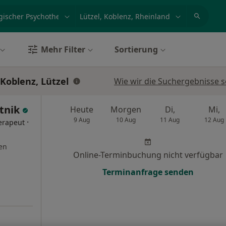
et, Erkrankung, Name
z.B. Berlin
Mehr Filter
Sortierung
Koblenz, Lützel
Wie wir die Suchergebnisse s
atnik
Heute
Morgen
Di,
Mi,
9 Aug
10 Aug
11 Aug
12 Aug
·
erapeut
en
Online-Terminbuchung nicht verfügbar
Terminanfrage senden