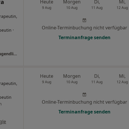
ra
Heute
Morgen
Di,
Mi,
9 Aug
10 Aug
11 Aug
12 Aug
rapeutin,
Online-Terminbuchung nicht verfügbar
·
peutin
Terminanfrage senden
Praxis Sandra Hundelshausen Kinder- und Jugendlichenpsychotherapeutin
Heute
Morgen
Di,
Mi,
9 Aug
10 Aug
11 Aug
12 Aug
rapeutin,
peutin
Online-Terminbuchung nicht verfügbar
n
Terminanfrage senden
gle