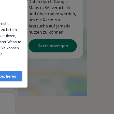
Daten durch Google
Maps (USA) verarbeitet
und übertragen werden,
um die Karte zur
nliche
Arztsuche auf jameda
zu liefern,
Do,
nutzen zu können.
Fr,
Sa,
zeptieren,
13 Aug
14 Aug
15 Aug
erer Website
Karte anzeigen
 Sie können
en
zeptieren
Do,
Fr,
Sa,
13 Aug
14 Aug
15 Aug