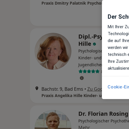
Praxis Dmitry Palatnik Psycholog. Psychot
Der Schu
Mit Ihrer 
Technologi
Dipl.-Psych. Ange
die auf Ih
Hille
werden wir
Psychologische Psychothe
technisch 
Kinder- und
Ihre Zusti
Jugendlichenpsychothera
aktualisier
8 Bewertunge
Cookie-Ei
Bachstr. 9, Bad Ems
•
Zu Google Maps
Dr. Florian Rosin
Psychologischer Psychoth
Mehr