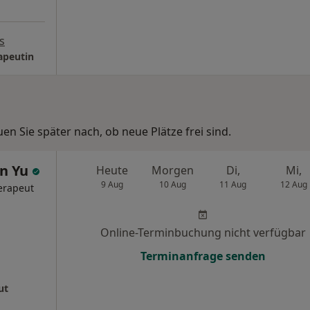
s
apeutin
n Sie später nach, ob neue Plätze frei sind.
en Yu
Heute
Morgen
Di,
Mi,
9 Aug
10 Aug
11 Aug
12 Aug
erapeut
Online-Terminbuchung nicht verfügbar
Terminanfrage senden
ut