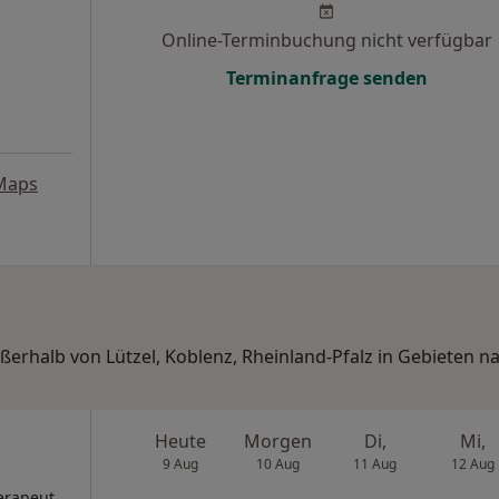
Online-Terminbuchung nicht verfügbar
Terminanfrage senden
Maps
ußerhalb von Lützel, Koblenz, Rheinland-Pfalz in Gebieten n
Heute
Morgen
Di,
Mi,
9 Aug
10 Aug
11 Aug
12 Aug
erapeut,