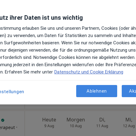
herapeut
tz ihrer Daten ist uns wichtig
Zustimmung erlauben Sie uns und unseren Partnern, Cookies (oder äh
en) zu verwenden, um Daten für Statistiken zu sammeln und Inhalte 
lika
Heute
Morgen
Di,
Mi,
ren Surfgewohnheiten basieren. Wenn Sie nur notwendige Cookies ak
9 Aug
10 Aug
11 Aug
12 Aug
 nur diejenigen verwenden, die für die ordnungsgemäße Nutzung uns
rapeutin,
erforderlich sind. Notwendige Cookies können nie abgelehnt werden.
mmung jederzeit in den Einstellungen widerrufen oder Ihre Präferenz
Online-Terminbuchung nicht verfügbar
peutin
en. Erfahren Sie mehr unter
Datenschutz und Cookie Erklärung
n
Telefonnummer anzeigen
Ablehnen
Ak
nstellungen
Praxis Angelika Hille Kinder- und Jugendlichenpsychotherapeutin
g
Heute
Morgen
Di,
Mi,
9 Aug
10 Aug
11 Aug
12 Aug
·
erapeut