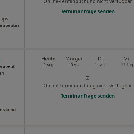
Online-Terminbuchung nicht verfügbar
Terminanfrage senden
Maps
erapeutin
Heute
Morgen
Di,
Mi,
9 Aug
10 Aug
11 Aug
12 Aug
erapeut
en
Online-Terminbuchung nicht verfügbar
Terminanfrage senden
herapeut