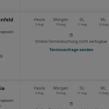
nfeld
Heute
Morgen
Di,
Mi,
9 Aug
10 Aug
11 Aug
12 Aug
rapeutin
Online-Terminbuchung nicht verfügbar
Terminanfrage senden
ps
ia
Heute
Morgen
Di,
Mi,
9 Aug
10 Aug
11 Aug
12 Aug
rapeutin
n