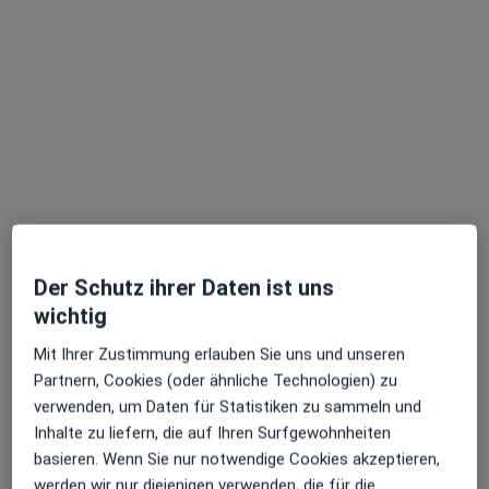
Dipl.-Psych. Andrea Wendt
Psychologische Psychotherapeutin
1 Bewertung
Markenbildchenweg 3, Koblenz
•
Zu Google Maps
Praxis Andrea Wendt Psycholog. Psychotherapeutin
Dieser Arzt bzw. diese Ärztin bietet keine Online-Terminbuchung an diesem Standort an.
Terminanfrage senden
Der Schutz ihrer Daten ist uns
wichtig
Mit Ihrer Zustimmung erlauben Sie uns und unseren
Partnern, Cookies (oder ähnliche Technologien) zu
verwenden, um Daten für Statistiken zu sammeln und
Inhalte zu liefern, die auf Ihren Surfgewohnheiten
basieren. Wenn Sie nur notwendige Cookies akzeptieren,
werden wir nur diejenigen verwenden, die für die