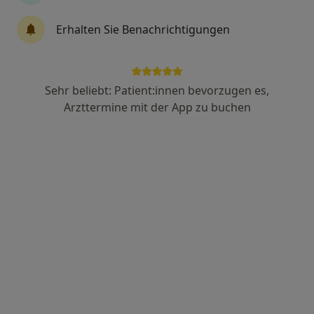
Erhalten Sie Benachrichtigungen
Dipl.-Psych. Christiane Griebel
Psychologische Psychotherapeutin
3 Bewertungen
Sehr beliebt: Patient:innen bevorzugen es,
Arzttermine mit der App zu buchen
Im Flutgraben 4, Kettig
•
Zu Google Maps
Praxis Christiane Griebel Psycholog.Psychotherapeutin
Dieser Arzt bzw. diese Ärztin bietet keine Online-Terminbuchung an diesem Standort an.
Terminanfrage senden