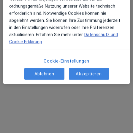
Dipl.-Psych. Margit Klingensteiner
ordnungsgemäße Nutzung unserer Website technisch
Psychologische Psychotherapeutin
erforderlich sind. Notwendige Cookies können nie
4 Bewertungen
abgelehnt werden. Sie können Ihre Zustimmung jederzeit
in den Einstellungen widerrufen oder Ihre Präferenzen
Zu Google
aktualisieren. Erfahren Sie mehr unter
Datenschutz und
Heinrich-Schlusnus-Str 1, Braubach
•
Maps
Cookie Erklärung
Praxis Margit Klingensteiner Psycholog. Psychotherapeutin
Privatpraxis
Cookie-Einstellungen
Dieser Arzt bzw. diese Ärztin bietet keine Online-Terminbuchung an diesem Standort an.
Ablehnen
Akzeptieren
Terminanfrage senden