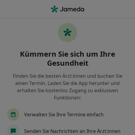
Ha
Psychologischer Psychotherapeut • Koblenz, Rheinland-Pfalz
Filter & Sortierung
Zu Google Maps
Psychologischer Psychotherapeut in
Kümmern Sie sich um Ihre
Koblenz: Termin buchen mit jameda
Gesundheit
Finden Sie Psychologische Psychotherapeuten in
Koblenz und buchen Sie online ohne zusätzliche
Finden Sie die besten Ärzt:innen und buchen Sie
Kosten.
einen Termin. Laden Sie die App herunter und
Wie wir die Suchergebnisse sortieren
erhalten Sie kostenlos Zugang zu exklusiven
Funktionen:
Verwalten Sie Ihre Termine einfach
Senden Sie Nachrichten an Ihre Ärzt:innen