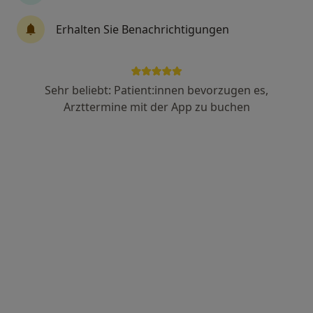
Erhalten Sie Benachrichtigungen
Madlen Raschig
Psychologische Psychotherapeutin
Mauerstr. 9, Bad Belzig
•
Zu Google Maps
Sehr beliebt: Patient:innen bevorzugen es,
Med. Versorgungszentrum Mauerstraße
Arzttermine mit der App zu buchen
Privatpraxis
Dieser Arzt bzw. diese Ärztin bietet keine Online-Terminbuchung an diesem Standort an.
Terminanfrage senden