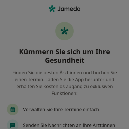
Ha
Psychologischer Psychotherapeut • Treuenbrietzen, Brandenburg
Filter & Sortierung
Zu Google Maps
Psychologischer Psychotherapeut in
Kümmern Sie sich um Ihre
Treuenbrietzen: Termin buchen mit
jameda
Gesundheit
Finden Sie Psychologische Psychotherapeuten in
Treuenbrietzen und buchen Sie online ohne
Finden Sie die besten Ärzt:innen und buchen Sie
zusätzliche Kosten.
einen Termin. Laden Sie die App herunter und
erhalten Sie kostenlos Zugang zu exklusiven
Wie wir die Suchergebnisse sortieren
Funktionen:
Verwalten Sie Ihre Termine einfach
Senden Sie Nachrichten an Ihre Ärzt:innen