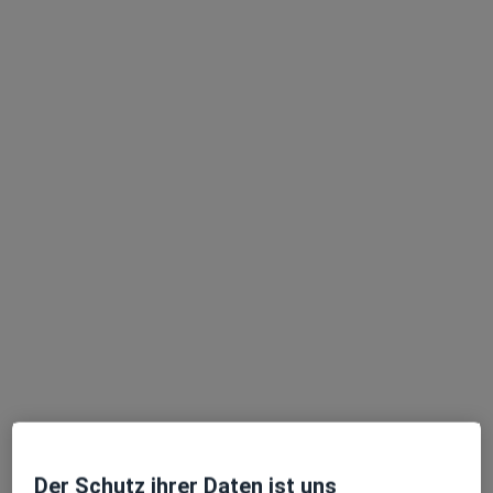
Dipl.-Psych. Anja von der Werth
Psychologische Psychotherapeutin
2 Bewertungen
Leipziger Str. 215, Treuenbrietzen
•
Zu Google Maps
Praxis Anja von der Werth Psycholog. Psychotherapeutin
Dieser Arzt bzw. diese Ärztin bietet keine Online-Terminbuchung an diesem Standort an.
Terminanfrage senden
Ärzte und Heilberufler verfügbar
Diese Ärzte und Heilberufler befinden sich
außerhalb von Treuenbrietzen, Brandenburg in
Gebieten nahe Ihrer Suche.
Der Schutz ihrer Daten ist uns