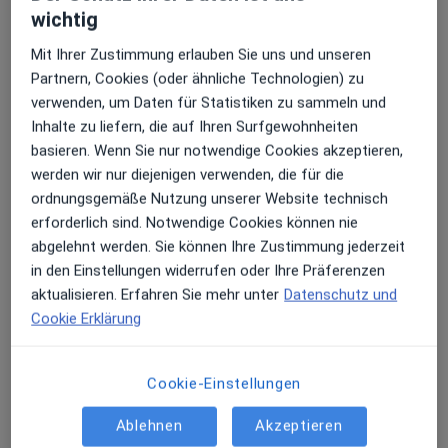
wichtig
Mit Ihrer Zustimmung erlauben Sie uns und unseren
Partnern, Cookies (oder ähnliche Technologien) zu
verwenden, um Daten für Statistiken zu sammeln und
Inhalte zu liefern, die auf Ihren Surfgewohnheiten
Dr. phil. Viola Kappel
basieren. Wenn Sie nur notwendige Cookies akzeptieren,
werden wir nur diejenigen verwenden, die für die
·
Mehr
Psychologische Psychotherapeutin, Psychologin
ordnungsgemäße Nutzung unserer Website technisch
36 Bewertungen
erforderlich sind. Notwendige Cookies können nie
abgelehnt werden. Sie können Ihre Zustimmung jederzeit
in den Einstellungen widerrufen oder Ihre Präferenzen
Adresse 1
Adresse 2
Videosprechstunde
aktualisieren. Erfahren Sie mehr unter
Datenschutz und
Cookie Erklärung
Naumannstraße 7, Berlin
•
Zu Google Maps
Privatpraxis für Psychotherapie & Coaching Dr. Viola Kappel & Kollegen
Cookie-Einstellungen
Dieser Arzt bzw. diese Ärztin bietet keine Online-Terminbuchung an diesem Standort an.
Ablehnen
Akzeptieren
Terminanfrage senden