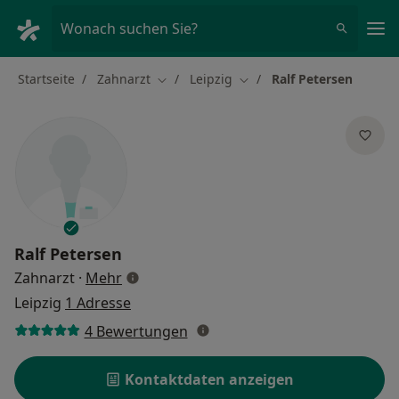
Ha
Wonach suchen Sie?
Startseite
Zahnarzt
Leipzig
Ralf Petersen
Stadt ändern
Stadt ändern
Ralf Petersen
über Spezialisierungen
Zahnarzt
·
Mehr
Leipzig
1 Adresse
4 Bewertungen
Kontaktdaten anzeigen