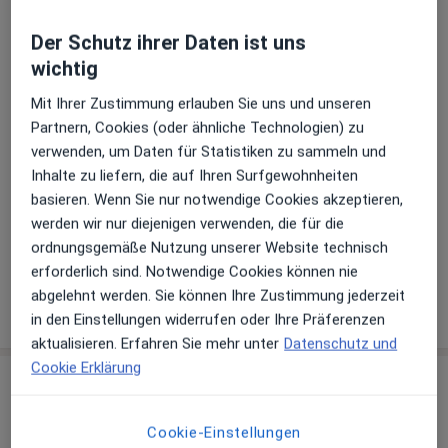
Behandlung von Zahnfleischproblemen
Der Schutz ihrer Daten ist uns
Keramikfüllung / Keramikinlay (Beratung)
wichtig
Moderne Zahnerhaltung (Beratung)
Mit Ihrer Zustimmung erlauben Sie uns und unseren
Professionelle Zahnreinigung (Prophylaxe)
Partnern, Cookies (oder ähnliche Technologien) zu
verwenden, um Daten für Statistiken zu sammeln und
Sportzahnmedizin
Inhalte zu liefern, die auf Ihren Surfgewohnheiten
basieren. Wenn Sie nur notwendige Cookies akzeptieren,
Vorsorgeuntersuchung
werden wir nur diejenigen verwenden, die für die
Zahnkontrolle
ordnungsgemäße Nutzung unserer Website technisch
erforderlich sind. Notwendige Cookies können nie
abgelehnt werden. Sie können Ihre Zustimmung jederzeit
Wie funktioniert die Preisbildung?
in den Einstellungen widerrufen oder Ihre Präferenzen
aktualisieren. Erfahren Sie mehr unter
Datenschutz und
Cookie Erklärung
Praxis
SOLO Zahnarztpraxis Ralf Petersen
Cookie-Einstellungen