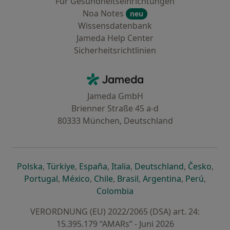
Für Gesundheitseinrichtungen
Noa Notes
neu
Wissensdatenbank
Jameda Help Center
Sicherheitsrichtlinien
Kontakt
Jameda - Startseite
Jameda GmbH
Brienner Straße 45 a-d
80333 München, Deutschland
öffnet in einer neuen Registerkarte
öffnet in einer neuen Registerkarte
öffnet in einer neuen Registerk
öffnet in einer neuen Reg
öffnet in ei
öffn
Polska
,
Türkiye
,
España
,
Italia
,
Deutschland
,
Česko
,
öffnet in einer neuen Registerkarte
öffnet in einer neuen Registerkarte
öffnet in einer neuen Register
öffnet in einer neuen R
öffnet in ei
öffnet
Portugal
,
México
,
Chile
,
Brasil
,
Argentina
,
Perú
,
öffnet in einer neuen Re
Colombia
VERORDNUNG (EU) 2022/2065 (DSA) art. 24:
15.395.179 “AMARs” - Juni 2026