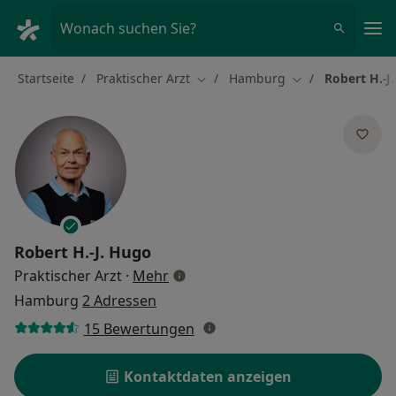
Ha
Wonach suchen Sie?
Startseite
Praktischer Arzt
Hamburg
Robert H.-J
Stadt ändern
Stadt ändern
Robert H.-J. Hugo
über Spezialisierungen
Praktischer Arzt
·
Mehr
Hamburg
2 Adressen
15 Bewertungen
Kontaktdaten anzeigen