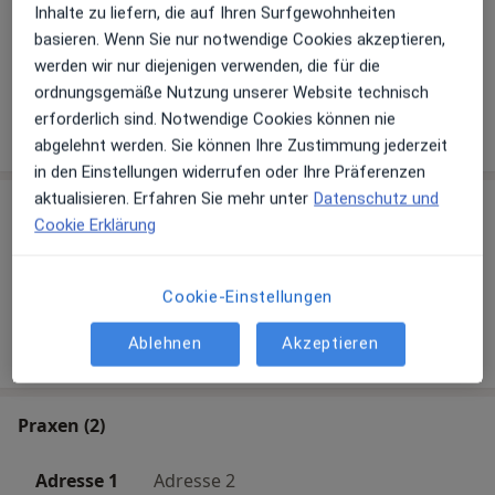
Inhalte zu liefern, die auf Ihren Surfgewohnheiten
Migräne
Reizdarm
Burnout
Allergie
basieren. Wenn Sie nur notwendige Cookies akzeptieren,
a11y_sr_more_diseases
Schwindel
+6
werden wir nur diejenigen verwenden, die für die
ordnungsgemäße Nutzung unserer Website technisch
erforderlich sind. Notwendige Cookies können nie
Mehr Details anzeigen
über Erfahrungen
abgelehnt werden. Sie können Ihre Zustimmung jederzeit
in den Einstellungen widerrufen oder Ihre Präferenzen
aktualisieren. Erfahren Sie mehr unter
Datenschutz und
Leistungen
Cookie Erklärung
Keine Informationen über Leistungen und Kosten
Auf diesem Profil wurden noch keine Informationen
Cookie-Einstellungen
über Leistungen hinzugefügt.
Ablehnen
Akzeptieren
Praxen (2)
Adresse 1
Adresse 2