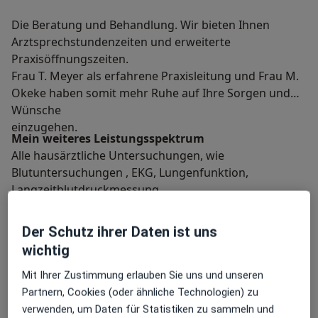
Die Beratung und Behandlung. Wir bieten Ihnen
Arztsprechstundenzeiten und erweiterte
Praxisöffnungszeiten.
Frau T. Meyer als erfahrene Praxisleitung und Frau M.
Okeke haben somit mehr Ruhe auf Ihre Sorgen und
Wünsche
einzugehen.
Mein weiteres Leistungs­spektrum
Alle hausärztliche Untersuchungen, wie
Blutuntersuchungen , EKG, Lungenfunktion,
Langzeitblutdruckmessung,
ausführliche körprliche Untersuchung,
Hautkrebsvorsorge und Prostatakrebsvorsorge
Der Schutz ihrer Daten ist uns
führen wir durch.
wichtig
Wichtig ist auch die Impfberatung und Impfung.
Mit Ihrer Zustimmung erlauben Sie uns und unseren
Über mich
mehr
Partnern, Cookies (oder ähnliche Technologien) zu
verwenden, um Daten für Statistiken zu sammeln und
Hauptsächlich behandelte Krankheiten