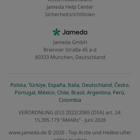
Jameda Help Center
Sicherheitsrichtlinien
Kontakt
Jameda - Startseite
Jameda GmbH
Brienner Straße 45 a-d
80333 München, Deutschland
öffnet in einer neuen Registerkarte
öffnet in einer neuen Registerkarte
öffnet in einer neuen Registerk
öffnet in einer neuen Reg
öffnet in ei
öffn
Polska
,
Türkiye
,
España
,
Italia
,
Deutschland
,
Česko
,
öffnet in einer neuen Registerkarte
öffnet in einer neuen Registerkarte
öffnet in einer neuen Register
öffnet in einer neuen R
öffnet in ei
öffnet
Portugal
,
México
,
Chile
,
Brasil
,
Argentina
,
Perú
,
öffnet in einer neuen Re
Colombia
VERORDNUNG (EU) 2022/2065 (DSA) art. 24:
15.395.179 “AMARs” - Juni 2026
www.jameda.de © 2026 - Top Ärzte und Heilberufler