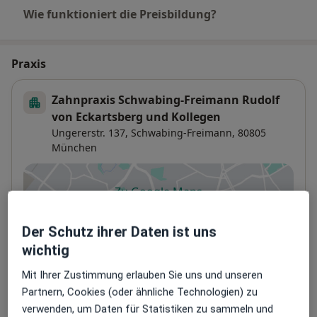
Wie funktioniert die Preisbildung?
Praxis
Zahnpraxis Schwabing-Freimann Rudolf
von Eckartsberg und Kollegen
Ungererstr. 137,
Schwabing-Freimann
, 80805
München
Zu Google Maps
öffnet in einer neuen Registe
Der Schutz ihrer Daten ist uns
Verfügbarkeit
Rudolf von Eckartsberg bietet an diesem Standort
wichtig
über Jameda keine Online-Terminbuchung an
Mit Ihrer Zustimmung erlauben Sie uns und unseren
Partnern, Cookies (oder ähnliche Technologien) zu
Zahlungsmodalitäten (private Besuche)
verwenden, um Daten für Statistiken zu sammeln und
Akzeptierte Versicherungen
Details