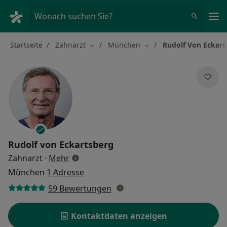
Ha
Wonach suchen Sie?
Startseite
Zahnarzt
München
Rudolf Von Eckart
Stadt ändern
Stadt ändern
Rudolf von Eckartsberg
über Spezialisierungen
Zahnarzt
·
Mehr
München
1 Adresse
59 Bewertungen
Kontaktdaten anzeigen