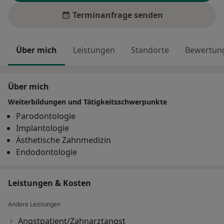
Terminanfrage senden
Über mich
Leistungen
Standorte
Bewertung
Über mich
Weiterbildungen und Tätigkeitsschwerpunkte
Parodontologie
Implantologie
Ästhetische Zahnmedizin
Endodontologie
Leistungen & Kosten
Andere Leistungen
Angstpatient/Zahnarztangst