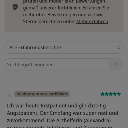
prüfen und moderieren Bewertungen
gemäß unserer Richtlinien. Erfahren Sie
mehr über Bewertungen und wie wir
Mehr übe
Sterne berechnen unter
Mehr erfahren
Bewertungen durchsuchen
Telefonnummer verifiziert
Ich war heute Erstpatient und gleichzeitig
Angstpatient. Der Empfang war super nett und
zuvorkommend. Die Arzhelferin (Alexandra)
waren sehr nett, hilfsbereit und Patientenah.