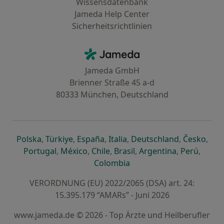
Wissensdatenbank
Jameda Help Center
Sicherheitsrichtlinien
Kontakt
Jameda - Startseite
Jameda GmbH
Brienner Straße 45 a-d
80333 München, Deutschland
öffnet in einer neuen Registerkarte
öffnet in einer neuen Registerkarte
öffnet in einer neuen Registerk
öffnet in einer neuen Reg
öffnet in ei
öffn
Polska
,
Türkiye
,
España
,
Italia
,
Deutschland
,
Česko
,
öffnet in einer neuen Registerkarte
öffnet in einer neuen Registerkarte
öffnet in einer neuen Register
öffnet in einer neuen R
öffnet in ei
öffnet
Portugal
,
México
,
Chile
,
Brasil
,
Argentina
,
Perú
,
öffnet in einer neuen Re
Colombia
VERORDNUNG (EU) 2022/2065 (DSA) art. 24:
15.395.179 “AMARs” - Juni 2026
www.jameda.de © 2026 - Top Ärzte und Heilberufler