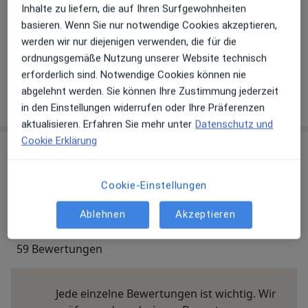
Inhalte zu liefern, die auf Ihren Surfgewohnheiten
Telefonnummer
basieren. Wenn Sie nur notwendige Cookies akzeptieren,
werden wir nur diejenigen verwenden, die für die
089 3...
Telefonnummer anzeigen
ordnungsgemäße Nutzung unserer Website technisch
089 36...
Telefonnummer anzeigen
erforderlich sind. Notwendige Cookies können nie
abgelehnt werden. Sie können Ihre Zustimmung jederzeit
Mehr Details anzeigen
über die Adresse
in den Einstellungen widerrufen oder Ihre Präferenzen
aktualisieren. Erfahren Sie mehr unter
Datenschutz und
Cookie Erklärung
Erfahrungen
Cookie-Einstellungen
Bewerten
Ablehnen
Akzeptieren
59 Bewertungen
Jede einzelne Bewertungen ist wichtig. Wir